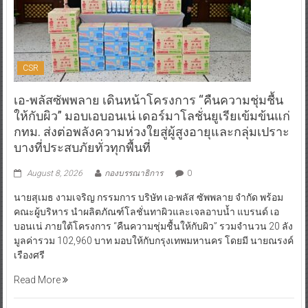
CSR
เอ-พลัสซัพพลาย เดินหน้าโครงการ “คืนความชุ่มชื้น
ให้กับผิว” มอบเอบอนเน่ เดอร์มาโลชั่นยูเรียเข้มข้นแก่
กทม. ส่งต่อพลังความห่วงใยสู่ผู้สูงอายุและกลุ่มเปราะ
บางที่ประสบภัยทั่วทุกพื้นที่
August 8, 2026
กองบรรณาธิการ
0
นายสุเมธ งามเจริญ กรรมการ บริษัท เอ-พลัส ซัพพลาย จำกัด พร้อม
คณะผู้บริหาร นำผลิตภัณฑ์โลชั่นทาผิวและเจลอาบน้ำ แบรนด์ เอ
บอนเน่ ภายใต้โครงการ “คืนความชุ่มชื้นให้กับผิว” รวมจำนวน 20 ลัง
มูลค่ารวม 102,960 บาท มอบให้กับกรุงเทพมหานคร โดยมี นายณรงค์
เรืองศรี
Read More