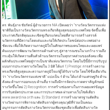
ดร. พันธุ์อาจ ชัยรัตน์ ผู้อำนวยการ NIA เปิดเผยว่า “รางวัลนวัตกรรมแห่ง
ชาติถือเป็นรางวัลนวัตกรรมทรงเกียรติสูงสุดของประเทศไทย จัดขึ้นเพื่อ
ประกาศเกียรติคุณและเชิดชูเกียรแก่คนไทยที่สามารถสร้างสรรค์
นวัตกรรมที่มีความโดดเด่นและก่อให้เกิดประโยชน์ต่อประเทศอย่าง
ชัดเจน เพื่อให้เกิดความภาคภูมิใจในศักยภาพของคนไทยและเผยแพร่
ต้นแบบการพัฒนานวัตกรรมด้านต่างๆ สู่สาธารณชนในวงกว้าง รวมถึง
กระตุ้นให้เกิดความตื่นตัวด้านนวัตกรรมในทุกภาคส่วนของสังคม เพื่อ
ผลักดันประเทศไทยสู่การเป็นชาติแห่งนวัตกรรม โดยในปีนี้มีการปรับรูป
แบบการประกวดรางวัลใหม่ใน 3 มิติ ได้แก่ 1) Prestige: การสร้างความ
ทรงเกียรติสูงสุดและความภาคภูมิใจแก่ผู้ได้รับรางวัล โดยใช้ชื่อเดียวกัน
ว่า “รางวัลนวัตกรรมแห่งชาติ” แบ่งเป็น 4 ด้าน ได้แก่ ด้านเศรษฐกิจ ด้าน
สังคม ด้านการออกแบบ ด้านสื่อ รวมถึงมีการจัดประกวดตราสัญลักษณ์
รางวัลขึ้นใหม่ 2) Recognition: การสร้างช่องทางในการเผยแพร่ข้อมูล
การรับสมัครประกวด และการประกาศผล ผ่านทางเว็บไซต์เดียว
www.award.nia.or.th และ 3) Standard: การสร้างมาตรฐานตัดสิน
รางวัลผ่านการพิจารณาตัดสินจากผู้ทรงคุณวุฒิที่ร่วมเป็นคณะ
อนุกรรมการตัดสินรางวัลนวัตกรรมเพียงชุดเดียวเพื่อตัดสินรางวัล