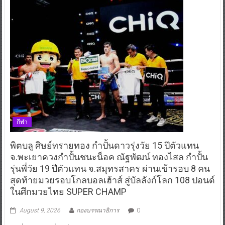
กีฬา
พิตบลู ศิษย์ทรายทอง กำปั้นดาวรุ่งวัย 15 ปีตัวแทน
จ.พะเยาควงกำปั้นชนะน็อค ณัฐพัฒน์ ทองไสล กำปั้น
รุ่นพี่วัย 19 ปีตัวแทน จ.สมุทรสาคร ผ่านเข้ารอบ 8 คน
สุดท้ายมวยรอบโกลบอลเฮ้าส์ สู่บัลลังก์โลก 108 ปอนด์
ในศึกมวยไทย SUPER CHAMP
August 9, 2026
กองบรรณาธิการ
0