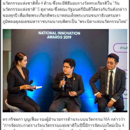
นวัตกรรมแห่งชาติทั้ง 4 ด้าน ซึ่งจะมีพิธีมอบรางวัลทรงเกียรติใน “วัน
นวัตกรรมแห่งชาติ” 5 ​ตุลาคม​​ ​ซึ่งคณะรัฐมนตรีมีมติให้ตรงกับวันดังกล่าว
ของทุกปี​ เพื่อเทิดพระเกียรติพระบาทสมเด็จพระบรมชนกาธิเบศรมหา
ภูมิพลอดุลยเดชมหาราช​บรมนาถบพิตร​เป็น “พระบิดาแห่งนวัตกรรมไทย”
ดร.กริชผกา บุญเฟื่อง รองผู้อำนวยการด้านระบบนวัตกรรม NIA กล่าวว่า
“การจัดประกวดรางวัลนวัตกรรมแห่งชาติในปีนี้มีการจัดแบ่งใหม่เป็น 4