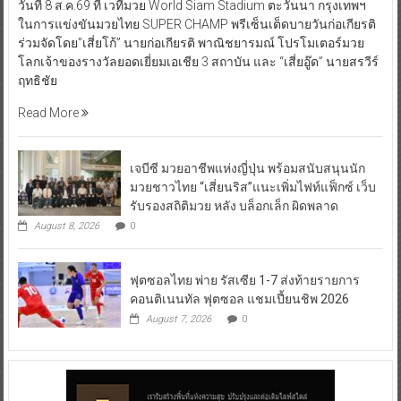
วันที่ 8 ส.ค.69 ที่ เวทีมวย World Siam Stadium ตะวันนา กรุงเทพฯ
ในการแข่งขันมวยไทย SUPER CHAMP พรีเซ็นเต็ดบายวันก่อเกียรติ
ร่วมจัดโดย”เสี่ยโก้” นายก่อเกียรติ พาณิชยารมณ์ โปรโมเตอร์มวย
โลกเจ้าของรางวัลยอดเยี่ยมเอเชีย 3 สถาบัน และ “เสี่ยอู๊ด” นายสรวีร์
ฤทธิชัย
Read More
เจบีซี มวยอาชีพแห่งญี่ปุ่น พร้อมสนับสนุนนัก
มวยชาวไทย “เสี่ยนริส”แนะเพิ่มไฟท์แฟ็กซ์ เว็บ
รับรองสถิติมวย หลัง บล็อกเล็ก ผิดพลาด
August 8, 2026
0
ฟุตซอลไทย พ่าย รัสเซีย 1-7 ส่งท้ายรายการ
คอนติเนนทัล ฟุตซอล แชมเปี้ยนชิพ 2026
August 7, 2026
0