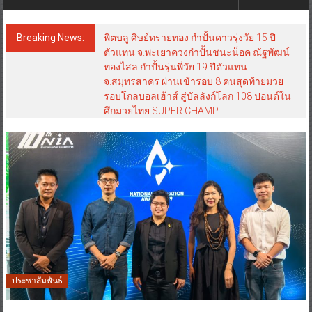
Breaking News:
พิตบลู ศิษย์ทรายทอง กำปั้นดาวรุ่งวัย 15 ปี
ตัวแทน จ.พะเยาควงกำปั้นชนะน็อค ณัฐพัฒน์
ทองไสล กำปั้นรุ่นพี่วัย 19 ปีตัวแทน
จ.สมุทรสาคร ผ่านเข้ารอบ 8 คนสุดท้ายมวย
รอบโกลบอลเฮ้าส์ สู่บัลลังก์โลก 108 ปอนด์ใน
ศึกมวยไทย SUPER CHAMP
ประชาสัมพันธ์