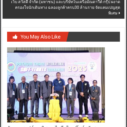
เว็บ สวัสดี จำกัด (มหาชน) และบริษัทในเครือมัณดาวีต์ กรุ๊ป ผงาด
ครองใจนักเดินทาง ฉลองลูกค้าครบ30 ล้านราย จัดแคมเปญสุด
พิเศษ
You May Also Like