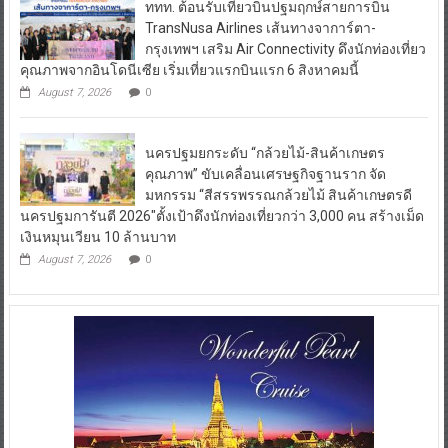
ททท. ต้อนรับเที่ยวบินปฐมฤกษ์สายการบิน
TransNusa Airlines เส้นทางจาการ์ตา-
กรุงเทพฯ เสริม Air Connectivity ดึงนักท่องเที่ยว
คุณภาพจากอินโดนีเซีย เริ่มเที่ยวแรกบินแรก 6 สิงหาคมนี้
August 7, 2026
0
นครปฐมยกระดับ “กล้วยไม้-สินค้าเกษตร
คุณภาพ” ขับเคลื่อนเศรษฐกิจฐานราก จัด
มหกรรม “สีสรรพรรณกล้วยไม้ สินค้าเกษตรดี
นครปฐมการันตี 2026″ตั้งเป้าดึงนักท่องเที่ยวกว่า 3,000 คน สร้างเม็ด
เงินหมุนเวียน 10 ล้านบาท
August 7, 2026
0