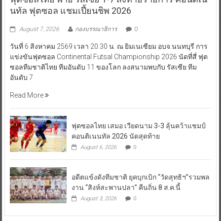
นทัล ฟุตซอล แชมเปี้ยนชิพ 2026
August 7, 2026
กองบรรณาธิการ
0
วันที่ 6 สิงหาคม 2569 เวลา 20.30 น. ณ ยิมเนเซียม อบจ.นนทบุรี การ
แข่งขันฟุตซอล Continental Futsal Championship 2026 นัดที่สี่ ฟุต
ซอลทีมชาติไทย ทีมอันดับ 11 ของโลก ลงสนามพบกับ รัสเซีย ทีม
อันดับ 7
Read More
ฟุตซอลไทย เสมอ เวียดนาม 3-3 ลุ้นคว้าแชมป์
คอนติเนนทัล 2026 นัดสุดท้าย
August 6, 2026
0
อดีตแข้งดังทีมชาติ ยุคบุกเบิก “วัดสุทธิฯ”รวมพล
งาน “สิงห์สะพานปลา” คืนถิ่น 8 ส.ค.นี้
August 3, 2026
0