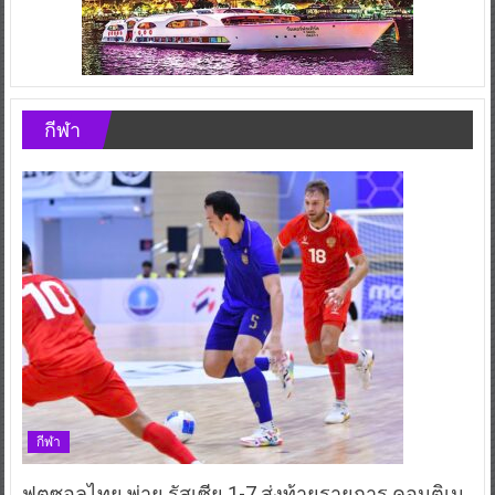
กีฬา
กีฬา
ฟุตซอลไทย พ่าย รัสเซีย 1-7 ส่งท้ายรายการ คอนติเน