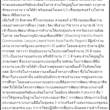
ขาดแคลนทุนทรัพย์และด้อยโอกาส ส่วนใหญ่อยู่ในภาคเกษตร ระบุขาด
ทักษะแรงงาน รายได้ต่ำ พร้อมถอดโมเดล ILO เชื่อมชุมชนสร้างโอกาส
พัฒนาฝีมือแรงงาน
เมื่อวันที่ 26 สิงหาคม ที่โรงแรมเดอะ ควอเตอร์ อารีย์ กองทุนเพื่อความ
เสมอภาคทางการศึกษา (กสศ.) จัดเวทีเสวนาวิชาการ นานาชาติ “การ
เข้าถึงและพัฒนาทักษะการทำงานให้แก่กลุ่มประชากรวัยแรงงานด้อย
โอกาส: บทเรียนจากภูมิภาคเอเซียแปซิฟิก” (Reaching Hard to Reach
Communities: Lesson Learnt from Asia-Pacific Region) มีผู้เข้าร่วม
เสวนาจากภาครัฐและเอกชนกว่า 30 องค์กร โดยนพ.สุภกร บัวสาย ผู้จัด
การกสศ. กล่าวว่า ปัจจุบันแรงงานในประเทศไทยจำนวน 38 ล้านคน
55% เป็นแรงงานนอกระบบ หรือมีจำนวน 21.2 ล้านคน ส่วนใหญ่อยู่ใน
ภาคเกษตร ซึ่งแรงงานนอกระบบกลุ่มนี้ขาดทักษะในการพัฒนาฝีมือ
แรงงาน และมีรายได้ต่ำ เป็นสาเหตุของความเหลื่อมล้ำในสังคมไทย
กสศ. มีภารกิจในการลดความเหลื่อมล้ำทางการศึกษา ซึ่งไม่ใช่แค่การ
ศึกษาในระบบเท่านั้น แต่ปัจจุบันมีประชาชนจำนวนมากอยู่นอกระบบ
การศึกษา โดยเฉพาะแรงงานนอกระบบที่ต้องการการพัฒนาทักษะอาชีพ
กสศ.จึงได้เปิดโครงการพัฒนาระบบทดลองการพัฒนาทักษะแรงงานที่
ขาดแคลนทุนทรัพย์และด้อยโอกาส โดยมีแนวคิดหลัก 4 ประการ คือ 1.
การใช้ชุมชนเป็นฐานในการประกอบอาชีพ 2. การพัฒนาทักษะการเป็นผู้
ประกอบการ/แรงงานฝีมือในชุมชน 3. การเสริมสร้างสมรรถนะแก่ชุมชน
และภาคเอกชน และ 4.การวิจัยปฏิบัติการเพื่อประเมินผลความสำเร็จของ