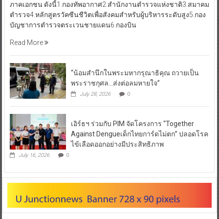
ภาคเอกชน ดังนี้1.กองทัพอากาศ2.สำนักงานตำรวจแห่งชาติ3.สมาคม
ตำรวจ4.หลักสูตรวัคซีนชีวิตเพื่อสังคมสำหรับผู้บริหารระดับสูง5.กอง
บัญชาการตำรวจตระเวนชายแดน6.กองบิน
Read More
“น้อมสำนึกในพระมหากรุณาธิคุณ ถวายเป็น
พระราชกุศล…ส่งต่อลมหายใจ”
July 28, 2026
0
เอิร์ธฯ ร่วมกับ PIM จัดโครงการ “Together
Against Dengueเด็กไทยการ์ดไม่ตก” ปลอดโรค
ไข้เลือดออกอย่างมีประสิทธิภาพ
July 16, 2026
0