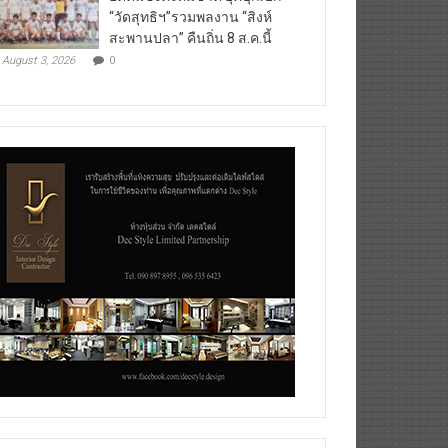
“วัดสุทธิฯ”รวมพลงาน “สิงห์
สะพานปลา” คืนถิ่น 8 ส.ค.นี้
August 3, 2026
0