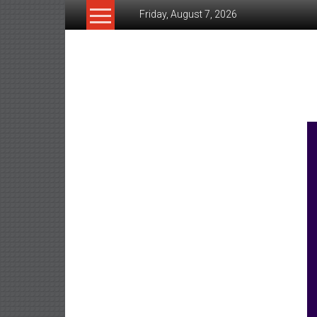
Skip
Friday, August 7, 2026
to
content
www.ujunctionnews.co
เว็บ
ข่าว
ทาง
เลือก
ใหม่
สำหรับ
คุณ