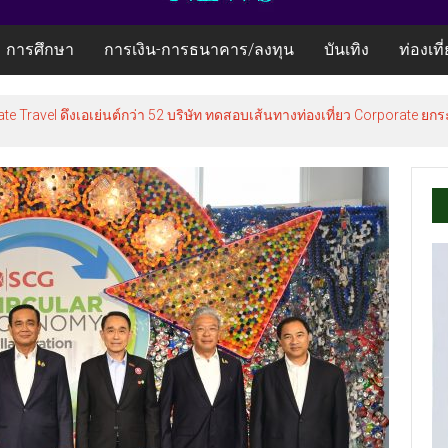
การศึกษา
การเงิน-การธนาคาร/ลงทุน
บันเทิง
ท่องเที
te Travel ดึงเอเย่นต์กว่า 52 บริษัท ทดสอบเส้นทางท่องเที่ยว Corporate 