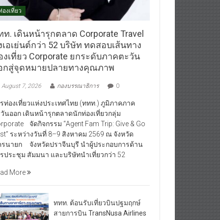
ท่องเที่ยว
ทท. เดินหน้ารุกตลาด Corporate Travel
งเอเย่นต์กว่า 52 บริษัท ทดสอบเส้นทาง
่องเที่ยว Corporate ยกระดับภาคตะวัน
อกสู่จุดหมายปลายทางคุณภาพ
August 7, 2026
กองบรรณาธิการ
0
รท่องเที่ยวแห่งประเทศไทย (ททท.) ภูมิภาคภาค
วันออก เดินหน้ารุกตลาดนักท่องเที่ยวกลุ่ม
rporate จัดกิจกรรม “Agent Fam Trip: Give & Go
st” ระหว่างวันที่ 8–9 สิงหาคม 2569 ณ จังหวัด
รนายก จังหวัดปราจีนบุรี นำผู้ประกอบการด้าน
รประชุม สัมมนา และบริษัทนำเที่ยวกว่า 52
ad More
ททท. ต้อนรับเที่ยวบินปฐมฤกษ์
สายการบิน TransNusa Airlines