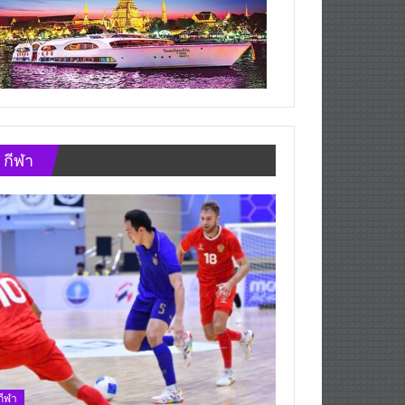
กีฬา
กีฬา