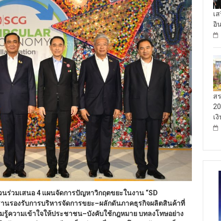
เส
อิ
สร
20
เง
่วนร่วมเสนอ
4 แผนจัดการปัญหาวิกฤตขยะในงาน “SD
ฐานรองรับการบริหารจัดการขยะ–ผลักดันภาคธุรกิจผลิตสินค้าที่
วามรู้ความเข้าใจให้ประชาชน–บังคับใช้กฎหมาย บทลงโทษอย่าง