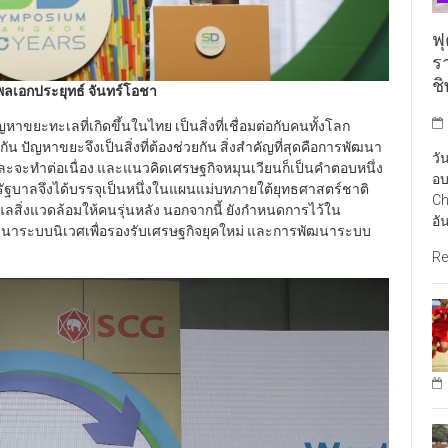
ฟุ
ร
ช
พลเอกประยุทธ์ จันทร์โอชา
ญหาขยะทะเลที่เกิดขึ้นในไทย เป็นสิ่งที่เชื่อมต่อกับคนทั้งโลก
น ปัญหาขยะจึงเป็นสิ่งที่ต้องช่วยกัน สิ่งสำคัญที่สุดคือการพัฒนา
วั
 และจะทำต่อเนื่อง และแนวคิดเศรษฐกิจหมุนเวียนก็เป็นคำตอบหนึ่ง
อบ
ัฐบาลจึงได้บรรจุเป็นหนึ่งในแผนแม่บทภายใต้ยุทธศาสตร์ชาติ
Ch
ลสิ่งแวดล้อมให้คนรุ่นหลัง นอกจากนี้ ยังกำหนดการไว้ใน
อั
นาระบบนิเวศเพื่อรองรับเศรษฐกิจยุคใหม่ และการพัฒนาระบบ
Re