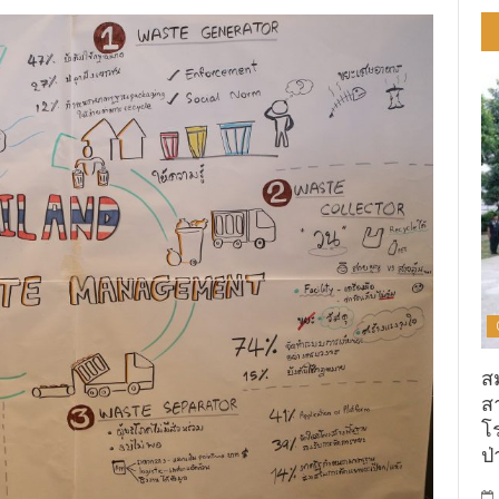
ส
ส
โ
ป่