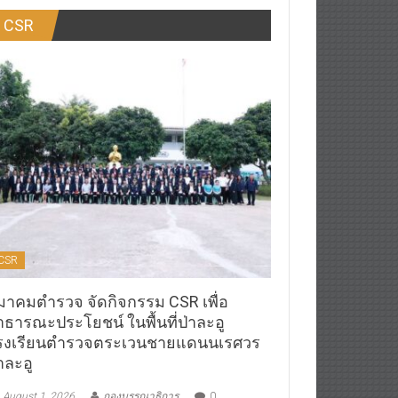
CSR
CSR
มาคมตำรวจ จัดกิจกรรม CSR เพื่อ
าธารณะประโยชน์ ในพื้นที่ป่าละอู
รงเรียนตำรวจตระเวนชายแดนนเรศวร
าละอู
August 1, 2026
กองบรรณาธิการ
0