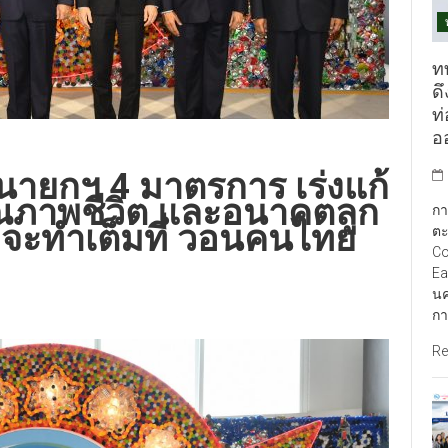
ท
ดึ
ท
อ
นนายกฯ 4 มาตรการ เร่งแก้
ุณภาพชีวิต และอนาคตลูก
กา
จะทำเต็มที่ วอนคนไทย
ตะ
Co
Ea
นค
กา
Re