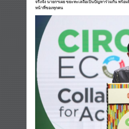
จริงจัง นายกฯเผย ขยะทะเลถือเป็นปัญหาร่วมกัน พร้อม
หน้าที่ของทุกคน