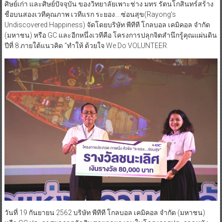
ศิษย์เก่า และศิษย์ปัจจุบัน ของวิทยาลัยเพาะช่าง มทร.รัตนโกสินทร์สร้าง
ชื่อบนสองเวทีคุณภาพ เวทีแรก ระยอง….ซ่อนสุข(Rayong’s
Undiscovered Happiness) จัดโดยบริษัท พีทีที โกลบอล เคมิคอล จำกัด
(มหาชน) หรือ GC และอีกหนึ่งเวทีคือ โครงการปลุกจิตสำนึกรู้คุณแผ่นดิน
ปีที่ 8 ภายใต้แนวคิด “ทำให้ ด้วยใจ We Do VOLUNTEER
วันที่ 19 กันยายน 2562 บริษัท พีทีที โกลบอล เคมิคอล จำกัด (มหาชน)