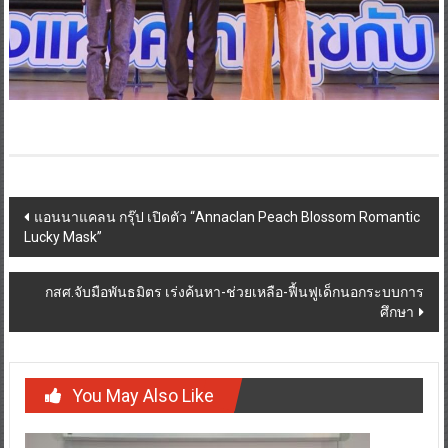
Post
แอนนาแคลน กรุ๊ป เปิดตัว “Annaclan Peach Blossom Romantic
Lucky Mask”
navigation
กสศ.จับมือพันธมิตร เร่งค้นหา-ช่วยเหลือ-ฟื้นฟูเด็กนอกระบบการ
ศึกษา
You May Also Like