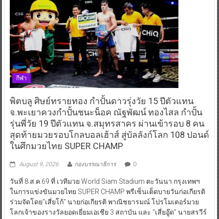
กีฬา
พิตบลู ศิษย์ทรายทอง กำปั้นดาวรุ่งวัย 15 ปีตัวแทน
จ.พะเยาควงกำปั้นชนะน็อค ณัฐพัฒน์ ทองไสล กำปั้น
รุ่นพี่วัย 19 ปีตัวแทน จ.สมุทรสาคร ผ่านเข้ารอบ 8 คน
สุดท้ายมวยรอบโกลบอลเฮ้าส์ สู่บัลลังก์โลก 108 ปอนด์
ในศึกมวยไทย SUPER CHAMP
August 9, 2026
กองบรรณาธิการ
0
วันที่ 8 ส.ค.69 ที่ เวทีมวย World Siam Stadium ตะวันนา กรุงเทพฯ
ในการแข่งขันมวยไทย SUPER CHAMP พรีเซ็นเต็ดบายวันก่อเกียรติ
ร่วมจัดโดย”เสี่ยโก้” นายก่อเกียรติ พาณิชยารมณ์ โปรโมเตอร์มวย
โลกเจ้าของรางวัลยอดเยี่ยมเอเชีย 3 สถาบัน และ “เสี่ยอู๊ด” นายสรวีร์