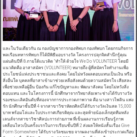
และในวันเดียวกัน ณ กองบัญชาการกองทัพบก กองทัพบก โดยกรมกิจการ
พลเรือนทหารทัพบก ก็ได้มีพิธีมอบรางวัล โครงการปลุกจิตสำนึกรู้คุณ
แผ่นดินปีที่ 8 ภายใต้แนวคิด “ทำให้ ด้วยใจ We Do VOLUNTEER โดยมี
แนวคิดคือ อาสาสมัคร (VOLUNTEER) หมายถึง ผู้ที่สมัครใจทำงานเพื่อ
ประโยชน์แห่งประชาชนและสังคม โดยไม่หวังผลตอบแทนเป็นเงิน หรือ
สิ่งอื่นใด บุคคลที่อาสาเข้ามาช่วยเหลือสังคมด้วยความสมัครใจ เสียสละ
เพื่อช่วยเหลือผู้อื่น ป้องกัน แก้ไขปัญหาและ พัฒนาสังคม โดยไม่หวังสิ่ง
ตอบแทน และในโครงการนี้ นักศึกษาจากวิทยาลัยเพาะช่างได้รับรางวัล
รองชนะเลิศอันดับที่สองจากการประกวดภาพวาด คือ นางสาวไพลิน แพ่ง
รัก นักศึกษาชั้นปีที่ 4 จากสาขาวิชาหัตถศิลป์ได้รับรางวัลเงินสด 15,000
บาท พร้อมโล่และใบประกาศเกียรติคุณ และสุดท้ายน้องเล็กสุดทีมหลัง
เลนส์จากสาขาวิชาศิลปะการถ่ายภาพ ที่เข็นผลงานการเรียนรู้ภาพ
เคลื่อนไหวเป็นครั้งแรกในการเรียนชั้นปีที่ 2 ส่งผลให้หนังสั้นเรื่อง Give
Form Somewhere ได้รับรางวัลชมเชย จากผลงานที่ส่งเข้าประกวดเกือบ