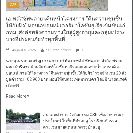
CSR
เอ-พลัสซัพพลาย เดินหน้าโครงการ “คืนความชุ่มชื้น
ให้กับผิว” มอบเอบอนเน่ เดอร์มาโลชั่นยูเรียเข้มข้นแก่
กทม. ส่งต่อพลังความห่วงใยสู่ผู้สูงอายุและกลุ่มเปราะ
บางที่ประสบภัยทั่วทุกพื้นที่
August 8, 2026
กองบรรณาธิการ
0
นายสุเมธ งามเจริญ กรรมการ บริษัท เอ-พลัส ซัพพลาย จำกัด พร้อม
คณะผู้บริหาร นำผลิตภัณฑ์โลชั่นทาผิวและเจลอาบน้ำ แบรนด์ เอ
บอนเน่ ภายใต้โครงการ “คืนความชุ่มชื้นให้กับผิว” รวมจำนวน 20 ลัง
มูลค่ารวม 102,960 บาท มอบให้กับกรุงเทพมหานคร โดยมี นายณรงค์
เรืองศรี
Read More
สมาคมตำรวจ จัดกิจกรรม CSR เพื่อสาธารณะ
ประโยชน์ ในพื้นที่ป่าละอู โรงเรียนตำรวจ
ตระเวนชายแดนนเรศวรป่าละอู