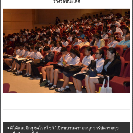
รางวัลชนะเลิศ
Post
ดีโด้และมิกกุ จัดโรดโชว์ “เปิดขบวนความสนุก วาร์ปความสุข