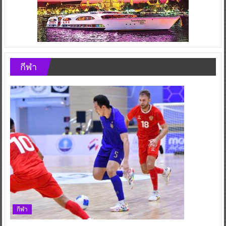
กีฬา
กีฬา