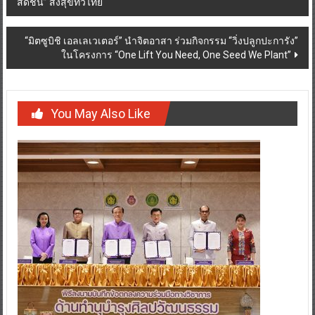
สดชื่น” ส่งสุขทั่วไทย
navigation
“มิตซูบิชิ เอลเลเวเตอร์” นำจิตอาสา ร่วมกิจกรรม “วิ่งปลูกปะการัง”
ในโครงการ “One Lift You Need, One Seed We Plant”
You May Also Like