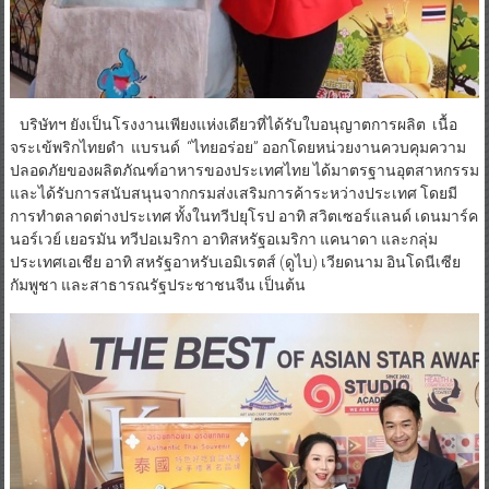
บริษัทฯ ยังเป็นโรงงานเพียงแห่งเดียวที่ได้รับใบอนุญาตการผลิต เนื้อ
จระเข้พริกไทยดำ แบรนด์ “ไทยอร่อย” ออกโดยหน่วยงานควบคุมความ
ปลอดภัยของผลิตภัณฑ์อาหารของประเทศไทย ได้มาตรฐานอุตสาหกรรม
และได้รับการสนับสนุนจากกรมส่งเสริมการค้าระหว่างประเทศ โดยมี
การทำตลาดต่างประเทศ ทั้งในทวีปยุโรป อาทิ สวิตเซอร์แลนด์ เดนมาร์ค
นอร์เวย์ เยอรมัน ทวีปอเมริกา อาทิสหรัฐอเมริกา แคนาดา และกลุ่ม
ประเทศเอเชีย อาทิ สหรัฐอาหรับเอมิเรตส์ (ดูไบ) เวียดนาม อินโดนีเซีย
กัมพูชา และสาธารณรัฐประชาชนจีน เป็นต้น