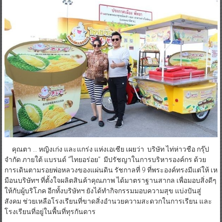
จึงทำให้เธอประสบความสำเร็จอย่างภาคภูมิใจ ด้วยการนำพาธุรกิจของ
เธอสู่แดนมังกร กลุ่มประเทศอาเซียน และ ทวีปยุโรป
คุณตา … หญิงเก่ง และแกร่ง แห่งเอเซีย เผยว่า บริษัท ไท่ห่าวชือ กรุ๊ป
จำกัด ภายใต้ แบรนด์ “ไทยอร่อย” มีปรัชญาในการบริหารองค์กร ด้วย
การเดินตามรอยพ่อหลวงของแผ่นดิน รัชกาลที่ 9 ที่พระองค์ทรงมีแต่ให้ เห
มือนบริษัทฯ ที่ตั้งใจผลิตสินค้าคุณภาพ ได้มาตราฐานสากล เพื่อมอบสิ่งดีๆ