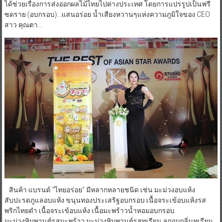
ชนิด ที่ได้รับความนิยมชื่นชอบทั้งในตลาดไทย อาเซียน และจีน มาเป็น
เวลานาน รู้สึกภูมิใจมากที่ต่างประเทศชื่นชอบสินค้าไทย แต่ที่ภูมิใจไป
กว่านั้น คือ บริษัทฯได้ช่วยเกษตรกรไทยในเรื่องของผลผลิต เท่ากับบริษัทฯ
ได้ช่วยเรื่องการส่งออกผลไม้ไทยไปต่างประเทศ โดยการแปรรูปเป็นฟรี
ซดราย (อบกรอบ)…แสนอร่อย น้ำเสียงหวานๆแห่งความภูมิใจของ CEO
สาว คุณตา…
สินค้า แบรนด์ “ไทยอร่อย” มีหลากหลายชนิด เช่น มะม่วงอบแห้ง