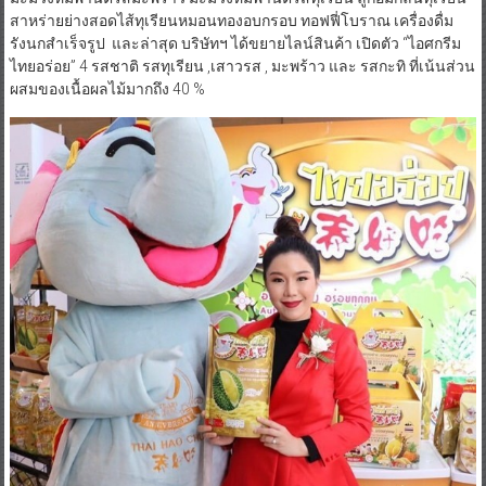
สับปะรดภูแลอบแห้ง ขนุนทองประเสริฐอบกรอบ เนื้อจระเข้อบแห้งรส
พริกไทยดำ เนื้อจระเข้อบแห้ง เนื้อมะพร้าวน้ำหอมอบกรอบ
มะม่วงหิมพานต์รสมะพร้าว มะม่วงหิมพานต์รสทุเรียน ลูกอมกลิ่นทุเรียน
สาหร่ายย่างสอดไส้ทุเรียนหมอนทองอบกรอบ ทอฟฟี่โบราณ เครื่องดื่ม
รังนกสำเร็จรูป และล่าสุด บริษัทฯ ได้ขยายไลน์สินค้า เปิดตัว “ไอศกรีม
ไทยอร่อย” 4 รสชาติ รสทุเรียน ,เสาวรส , มะพร้าว และ รสกะทิ ที่เน้นส่วน
ผสมของเนื้อผลไม้มากถึง 40 %