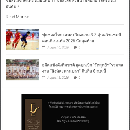
วันที่ 6 สิงหาคม 2569 เวลา 20.30 น. ณ ยิมเนเซียม อบจ.นนทบุรี การ
แข่งขันฟุตซอล Continental Futsal Championship 2026 นัดที่สี่ ฟุต
ซอลทีมชาติไทย ทีมอันดับ 11 ของโลก ลงสนามพบกับ รัสเซีย ทีม
อันดับ 7
Read More
ฟุตซอลไทย เสมอ เวียดนาม 3-3 ลุ้นคว้าแชมป์
คอนติเนนทัล 2026 นัดสุดท้าย
August 6, 2026
0
อดีตแข้งดังทีมชาติ ยุคบุกเบิก “วัดสุทธิฯ”รวมพล
งาน “สิงห์สะพานปลา” คืนถิ่น 8 ส.ค.นี้
August 3, 2026
0