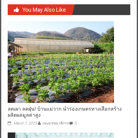
“PMU พบประชาคมวิจัยภูมิภาค : ภาคตะวันออกเฉียงเหนือ”
You May Also Like
ลดเผา ลดฝุ่น! บ้านแม่วาก นำร่องเกษตรทางเลือกสร้าง
ผลิตผลมูลค่าสูง