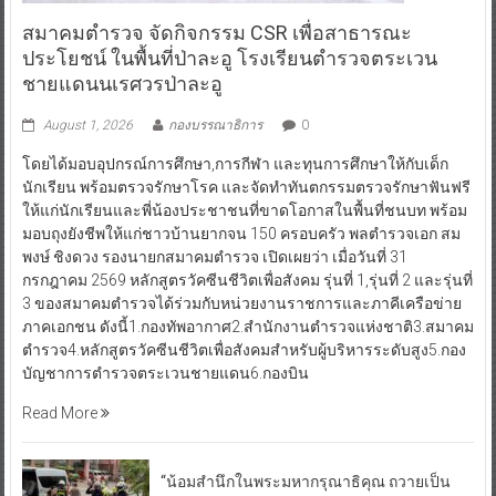
ประโยชน์ ในพื้นที่ป่าละอู โรงเรียนตำรวจตระเวน
ชายแดนนเรศวรป่าละอู
August 1, 2026
กองบรรณาธิการ
0
โดยได้มอบอุปกรณ์การศึกษา,การกีฬา และทุนการศึกษาให้กับเด็ก
นักเรียน พร้อมตรวจรักษาโรค และจัดทำทันตกรรมตรวจรักษาฟันฟรี
ให้แก่นักเรียนและพี่น้องประชาชนที่ขาดโอกาสในพื้นที่ชนบท พร้อม
มอบถุงยังชีพให้แก่ชาวบ้านยากจน 150 ครอบครัว พลตำรวจเอก สม
พงษ์ ชิงดวง รองนายกสมาคมตำรวจ เปิดเผยว่า เมื่อวันที่ 31
กรกฎาคม 2569 หลักสูตรวัคซีนชีวิตเพื่อสังคม รุ่นที่ 1,รุ่นที่ 2 และรุ่นที่
3 ของสมาคมตำรวจได้ร่วมกับหน่วยงานราชการและภาคีเครือข่าย
ภาคเอกชน ดังนี้1.กองทัพอากาศ2.สำนักงานตำรวจแห่งชาติ3.สมาคม
ตำรวจ4.หลักสูตรวัคซีนชีวิตเพื่อสังคมสำหรับผู้บริหารระดับสูง5.กอง
บัญชาการตำรวจตระเวนชายแดน6.กองบิน
Read More
“น้อมสำนึกในพระมหากรุณาธิคุณ ถวายเป็น
พระราชกุศล…ส่งต่อลมหายใจ”
July 28, 2026
0