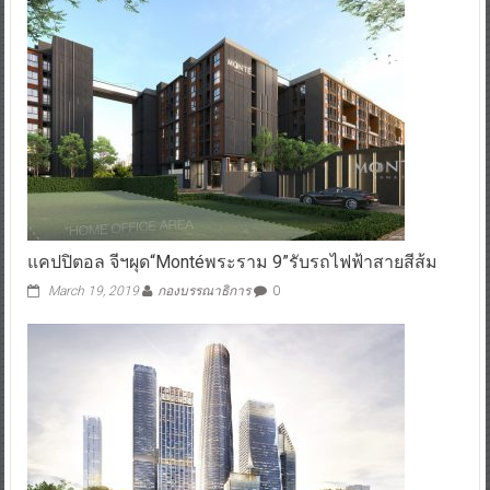
แคปปิตอล จีฯผุด“Montéพระราม 9”รับรถไฟฟ้าสายสีส้ม
March 19, 2019
กองบรรณาธิการ
0