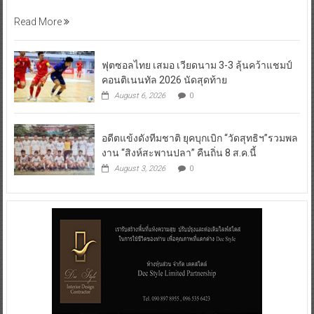
ฟุตซอลไทย เสมอ เวียดนาม 3-3 ลุ้นคว้าแชมป์
คอนติเนนทัล 2026 นัดสุดท้าย
August 6, 2026
0
อดีตแข้งดังทีมชาติ ยุคบุกเบิก “วัดสุทธิฯ”รวมพล
งาน “สิงห์สะพานปลา” คืนถิ่น 8 ส.ค.นี้
August 3, 2026
0