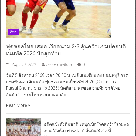
กีฬา
ฟุตซอลไทย เสมอ เวียดนาม 3-3 ลุ้นคว้าแชมป์คอนติ
เนนทัล 2026 นัดสุดท้าย
August 6, 2026
กองบรรณาธิการ
0
วันที่ 5 สิงหาคม 2569 เวลา 20.30 น. ณ ยิมเนเซียม อบจ.นนทบุรี การ
แข่งขันคอนติเนนทัล ฟุตซอล แชมเปี้ยนชิพ 2026 (Continental
Futsal Championship 2026) นัดที่สาม ฟุตซอลชายทีมชาติไทย
อันดับ 11 ของโลก ลงสนามพบกับ
Read More
อดีตแข้งดังทีมชาติ ยุคบุกเบิก “วัดสุทธิฯ”รวมพล
งาน “สิงห์สะพานปลา” คืนถิ่น 8 ส.ค.นี้