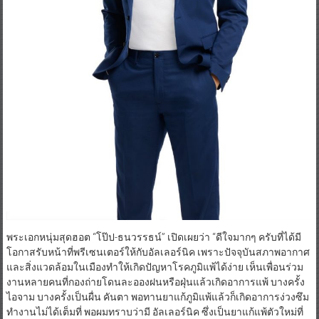
พระเอกหนุ่มสุดฮอต “โป๊ป-ธนวรรธน์” เปิดเผยว่า “ดีใจมากๆ ครับที่ได้มี
โอกาสรับหน้าที่พรีเซนเตอร์ให้กับอัลเลอร์นิค เพราะปัจจุบันสภาพอากาศ
และสิ่งแวดล้อมในเมืองทำให้เกิดปัญหาโรคภูมิแพ้ได้ง่าย เห็นเพื่อนร่วม
งานหลายคนที่กองถ่ายโดนละอองฝนหรือฝุ่นแล้วเกิดอาการแพ้ บางครั้ง
ไอจาม บางครั้งเป็นผื่น คันตา พอทานยาแก้ภูมิแพ้แล้วก็เกิดอาการง่วงซึม
ทำงานไม่ได้เต็มที่ พอผมทราบว่ามี อัลเลอร์นิค ซึ่งเป็นยาแก้แพ้ตัวใหม่ที่