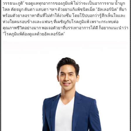
วรรธนะภูติ” ขอดูแลทุกอาการของภูมิแพ้ ไม่ว่าจะเป็นอาการจาม น้ำมูก
ไหล คัดจมูก คันตา แสบตา ฯลฯ ด้วยยาแก้แพ้ชนิดเม็ด “อัลเลอร์นิค” ที่มา
พร้อมตัวยาลอราทาดีนที่ไม่ทำให้ง่วงซึม โดยโป๊ปบอกว่ารู้สึกเห็นใจและ
ห่วงใยคนรอบข้างและแฟนๆ ที่เผชิญกับโรคภูมิแพ้ เพราะกระทบต่อ
คุณภาพชีวิตอย่างมาก พอเจอตัวยาที่บรรเทาอาการได้ดี ก็อยากแนะนำว่า
“โรคภูมิแพ้ต้องดูแลด้วยอัลเลอร์นิค”