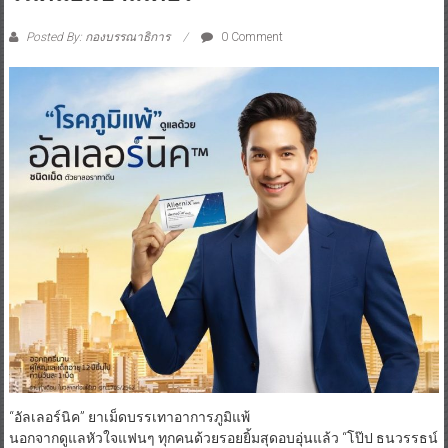
Posted By: กองบรรณาธิการ
0 Comment
“อัลเลอร์นิค” ยาเม็ดบรรเทาอาการภูมิแพ้
นอกจากดูแลหัวใจแฟนๆ ทุกคนด้วยรอยยิ้มสุดอบอุ่นแล้ว “โป๊ป ธนวรรธน์