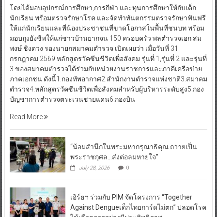
โดยได้มอบอุปกรณ์การศึกษา,การกีฬา และทุนการศึกษาให้กับเด็ก
นักเรียน พร้อมตรวจรักษาโรค และจัดทำทันตกรรมตรวจรักษาฟันฟรี
ให้แก่นักเรียนและพี่น้องประชาชนที่ขาดโอกาสในพื้นที่ชนบท พร้อม
มอบถุงยังชีพให้แก่ชาวบ้านยากจน 150 ครอบครัว พลตำรวจเอก สม
พงษ์ ชิงดวง รองนายกสมาคมตำรวจ เปิดเผยว่า เมื่อวันที่ 31
กรกฎาคม 2569 หลักสูตรวัคซีนชีวิตเพื่อสังคม รุ่นที่ 1,รุ่นที่ 2 และรุ่นที่
3 ของสมาคมตำรวจได้ร่วมกับหน่วยงานราชการและภาคีเครือข่าย
ภาคเอกชน ดังนี้1.กองทัพอากาศ2.สำนักงานตำรวจแห่งชาติ3.สมาคม
ตำรวจ4.หลักสูตรวัคซีนชีวิตเพื่อสังคมสำหรับผู้บริหารระดับสูง5.กอง
บัญชาการตำรวจตระเวนชายแดน6.กองบิน
Read More
“น้อมสำนึกในพระมหากรุณาธิคุณ ถวายเป็น
พระราชกุศล…ส่งต่อลมหายใจ”
July 28, 2026
0
เอิร์ธฯ ร่วมกับ PIM จัดโครงการ “Together
Against Dengueเด็กไทยการ์ดไม่ตก” ปลอดโรค