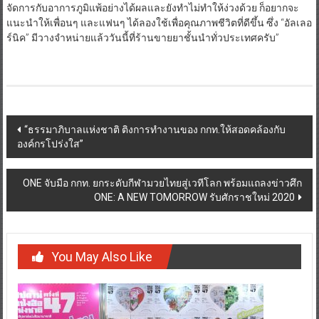
จัดการกับอาการภูมิแพ้อย่างได้ผลและยังทำไม่ทำให้ง่วงด้วย ก็อยากจะ
แนะนำให้เพื่อนๆ และแฟนๆ ได้ลองใช้เพื่อคุณภาพชีวิตที่ดีขึ้น ซึ่ง “อัลเลอ
ร์นิค” มีวางจำหน่ายแล้ววันนี้ที่ร้านขายยาชั้นนำทั่วประเทศครับ”
Post
“ธรรมาภิบาลแห่งชาติ ติงการทำงานของ กกท.ให้สอดคล้องกับ
องค์กรโปร่งใส”
navigation
ONE จับมือ กกท. ยกระดับกีฬามวยไทยสู่เวทีโลก พร้อมแถลงข่าวศึก
ONE: A NEW TOMORROW รับศักราชใหม่ 2020
You May Also Like