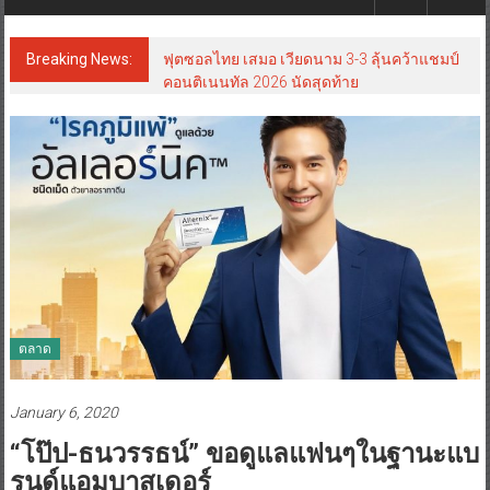
Breaking News:
ฟุตซอลไทย เสมอ เวียดนาม 3-3 ลุ้นคว้าแชมป์
คอนติเนนทัล 2026 นัดสุดท้าย
ตลาด
January 6, 2020
“โป๊ป-ธนวรรธน์” ขอดูแลแฟนๆในฐานะแบ
รนด์แอมบาสเดอร์