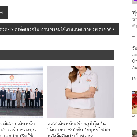
ฟุ
พ.
ร
ช
ด-19 ติดตั้งเสร็จใน 2 วัน พร้อมใช้งานแห่งแรกที่ รพ.ราชวิถี
วั
อบ
Ch
อั
Re
 วุฒิสภา เดินหน้า
สสส.เดินหน้าสร้างภูมิคุ้มกัน
ทธศาสตร์การลงทุน
‘เด็ก-เยาวชน’ พ้นภัยบุหรี่ไฟฟ้า
r และส่งเสริมใช้
หลังผู้ผลิตมุ่งเป้าพัฒนา