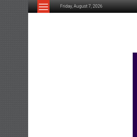
Skip
Friday, August 7, 2026
to
content
www.ujunctionnews.co
เว็บ
ข่าว
ทาง
เลือก
ใหม่
สำหรับ
คุณ