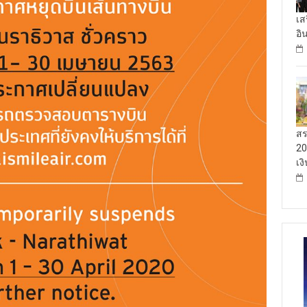
เส
อิ
สร
20
เง