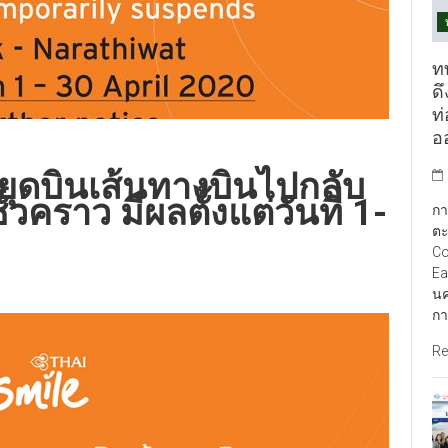
ท
ดึ
ท
อ
ุดบินเส้นทางบินไปกลับ
วคราว มีผลตั้งแต่วันที่ 1-
กา
ตะ
Co
Ea
นค
กา
Re