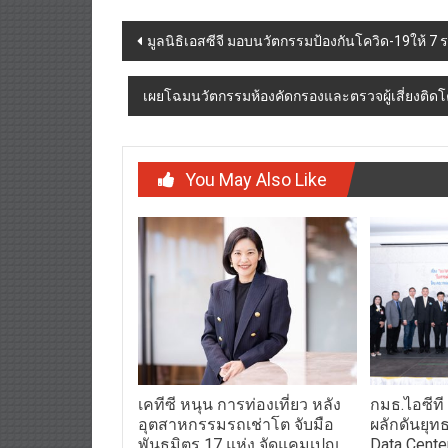
Post
มูลนิธิเอสซีจี มอบนวัตกรรมป้องกันโควิด-19ให้ 7 ร
navigation
เผยโฉมนวัตกรรมห้องคัดกรองและตรวจผู้เสี่ยงติดโควิ
You May Also Like
เคทีซี หนุน การท่องเที่ยว หลัง
กมธ.ไอซีที
อุตสาหกรรมรถเช่าโต จับมือ
ผลักดันยุ
พันธมิตร 17 แห่ง จัดแคมเปญ
Data Cente