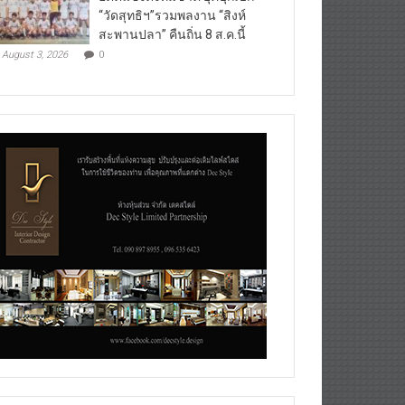
“วัดสุทธิฯ”รวมพลงาน “สิงห์
สะพานปลา” คืนถิ่น 8 ส.ค.นี้
August 3, 2026
0