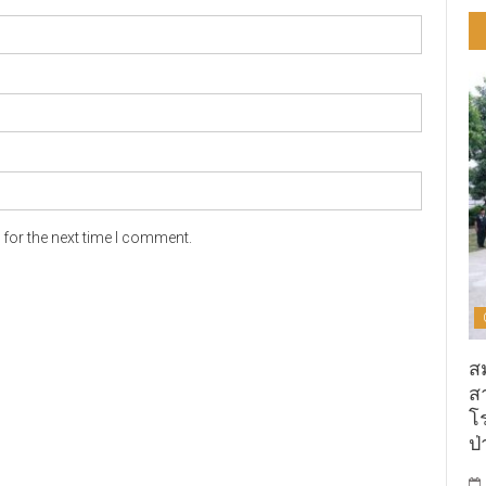
for the next time I comment.
ส
ส
โ
ป่