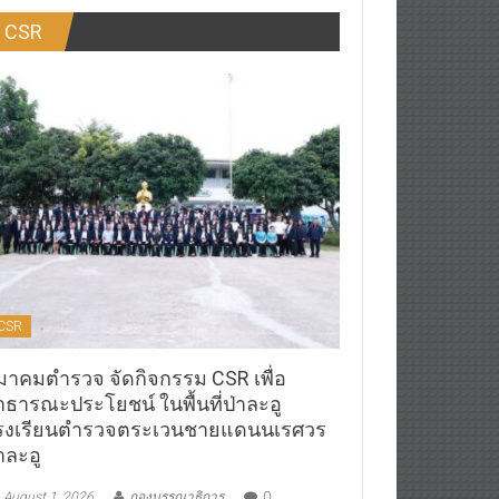
CSR
CSR
มาคมตำรวจ จัดกิจกรรม CSR เพื่อ
าธารณะประโยชน์ ในพื้นที่ป่าละอู
รงเรียนตำรวจตระเวนชายแดนนเรศวร
าละอู
August 1, 2026
กองบรรณาธิการ
0