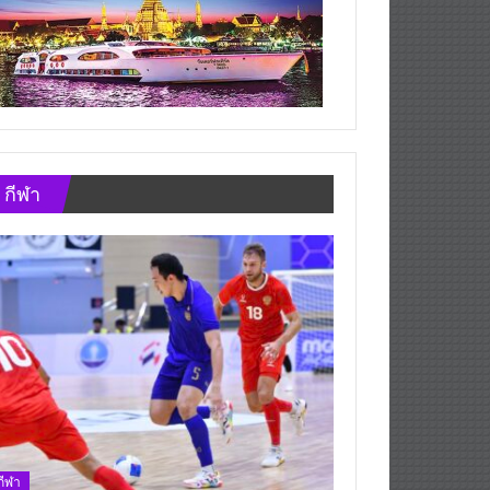
กีฬา
กีฬา