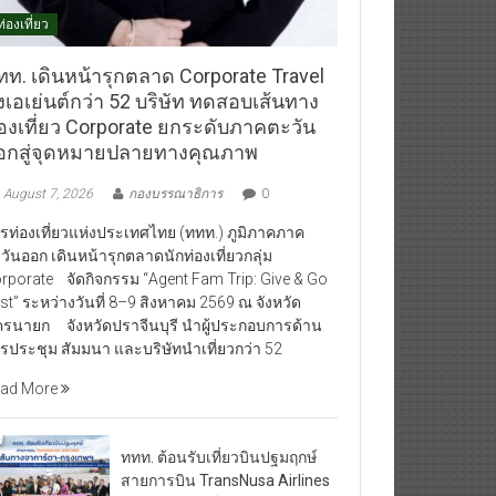
ท่องเที่ยว
ทท. เดินหน้ารุกตลาด Corporate Travel
งเอเย่นต์กว่า 52 บริษัท ทดสอบเส้นทาง
่องเที่ยว Corporate ยกระดับภาคตะวัน
อกสู่จุดหมายปลายทางคุณภาพ
August 7, 2026
กองบรรณาธิการ
0
รท่องเที่ยวแห่งประเทศไทย (ททท.) ภูมิภาคภาค
วันออก เดินหน้ารุกตลาดนักท่องเที่ยวกลุ่ม
rporate จัดกิจกรรม “Agent Fam Trip: Give & Go
st” ระหว่างวันที่ 8–9 สิงหาคม 2569 ณ จังหวัด
รนายก จังหวัดปราจีนบุรี นำผู้ประกอบการด้าน
รประชุม สัมมนา และบริษัทนำเที่ยวกว่า 52
ad More
ททท. ต้อนรับเที่ยวบินปฐมฤกษ์
สายการบิน TransNusa Airlines