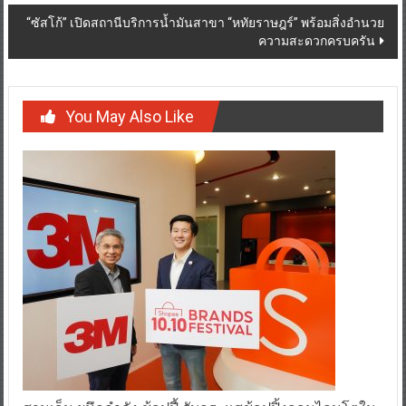
“ซัสโก้” เปิดสถานีบริการน้ำมันสาขา “หทัยราษฎร์” พร้อมสิ่งอำนวย
ความสะดวกครบครัน
You May Also Like