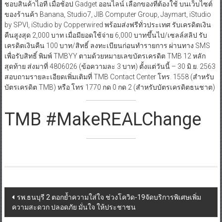
ชอบสินค้าไอที เมื่อช้อป Gadget ออนไลน์ เลือกของที่ต้องใช้ บนเว็บไซต์
ของร้านค้า Banana, Studio7, JIB Computer Group, Jaymart, iStudio
by SPVI, iStudio by Copperwired พร้อมส่งฟรีทั่วประเทศ รับเครดิตเงิน
คืนสูงสุด 2,000 บาท เมื่อมียอดใช้จ่าย 6,000 บาทขึ้นไป/เซลล์สลิป รับ
เครดิตเงินคืน 100 บาท/สิทธิ์ ลงทะเบียนก่อนทำรายการ ผ่านทาง SMS
เพื่อรับสิทธิ์ พิมพ์ TMBYY ตามด้วยหมายเลขบัตรเครดิต TMB 12 หลัก
สุดท้าย ส่งมาที่ 4806026 (ข้อความละ 3 บาท) ตั้งแต่วันนี้ – 30 มิ.ย. 2563
สอบถามรายละเอียดเพิ่มเติมที่ TMB Contact Center โทร. 1558 (สำหรับ
บัตรเครดิต TMB) หรือ โทร 1770 กด 0 กด 2 (สำหรับบัตรเครดิตธนชาต)
TMB #MakeREALChange
Post
รพ.ธนบุรี 2 ตอกย้ำความใส่ใจ ช่วงโควิด-19จัดบริการพิเศษเพิ่ม
ความสะดวก ปลอดภัย มั่นใจ ให้ประชาชน
navigation