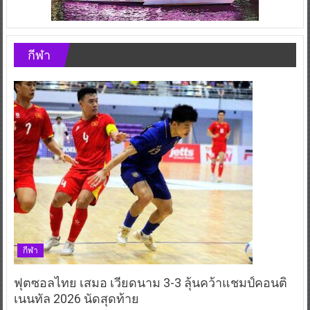
กีฬา
กีฬา
ฟุตซอลไทย เสมอ เวียดนาม 3-3 ลุ้นคว้าแชมป์คอนติ
เนนทัล 2026 นัดสุดท้าย