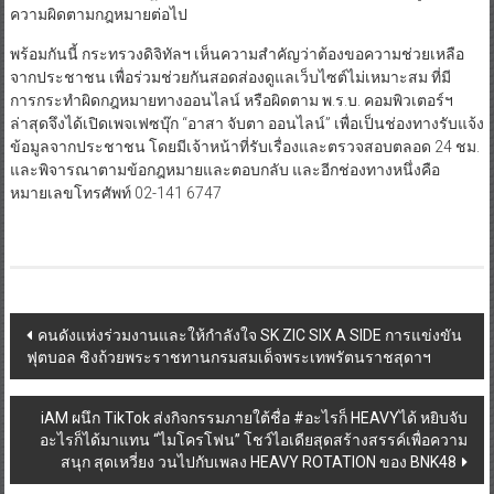
ความผิดตามกฎหมายต่อไป
พร้อมกันนี้ กระทรวงดิจิทัลฯ เห็นความสำคัญว่าต้องขอความช่วยเหลือ
จากประชาชน เพื่อร่วมช่วยกันสอดส่องดูแลเว็บไซต์ไม่เหมาะสม ที่มี
การกระทำผิดกฎหมายทางออนไลน์ หรือผิดตาม พ.ร.บ. คอมพิวเตอร์ฯ
ล่าสุดจึงได้เปิดเพจเฟซบุ๊ก “อาสา จับตา ออนไลน์” เพื่อเป็นช่องทางรับแจ้ง
ข้อมูลจากประชาชน โดยมีเจ้าหน้าที่รับเรื่องและตรวจสอบตลอด 24 ชม.
และพิจารณาตามข้อกฎหมายและตอบกลับ และอีกช่องทางหนึ่งคือ
หมายเลขโทรศัพท์ 02-141 6747
Post
คนดังแห่งร่วมงานและให้กำลังใจ SK ZIC SIX A SIDE การแข่งขัน
ฟุตบอล ชิงถ้วยพระราชทานกรมสมเด็จพระเทพรัตนราชสุดาฯ
navigation
iAM ผนึก TikTok ส่งกิจกรรมภายใต้ชื่อ #อะไรก็ HEAVYได้ หยิบจับ
อะไรก็ได้มาแทน “ไมโครโฟน” โชว์ไอเดียสุดสร้างสรรค์เพื่อความ
สนุก สุดเหวี่ยง วนไปกับเพลง HEAVY ROTATION ของ BNK48