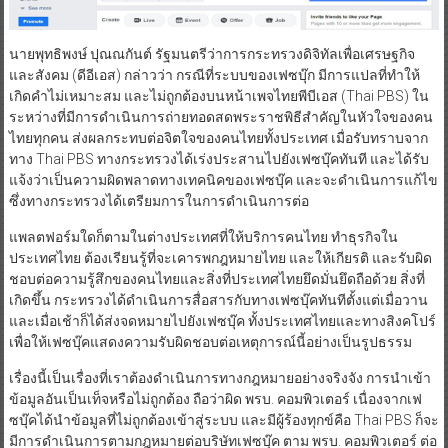
นายพุทธิพงษ์ ปุณณกันต์ รัฐมนตรีว่าการกระทรวงดิจิทัลเพื่อเศรษฐกิจ
และสังคม (ดีอีเอส) กล่าวว่า กรณีที่ระบบของเฟซบุ๊ก มีการแปลที่ทำให้
เกิดคำไม่เหมาะสม และไม่ถูกต้องบนหน้าเพจไทยพีบีเอส (Thai PBS) ใน
ระหว่างที่มีการดำเนินการถ่ายทอดสดพระราชพิธีสำคัญในหัวใจของคน
ไทยทุกคน ส่งผลกระทบต่อจิตใจของคนไทยทั้งประเทศ เมื่อรับทราบจาก
ทาง Thai PBS ทางกระทรวงได้เร่งประสานไปยังเฟซบุ๊คทันที และได้รับ
แจ้งว่าเป็นความผิดพลาดทางเทคนิคของเฟซบุ๊ค และจะดำเนินการแก้ไข
ซึ่งทางกระทรวงได้เตรียมการในการดำเนินการต่อ
แพลตฟอร์มใดก็ตามในต่างประเทศที่ให้บริการคนไทย ทำธุรกิจใน
ประเทศไทย ต้องเรียนรู้ที่จะเคารพกฎหมายไทย และให้เกียรติ และรับผิด
ชอบต่อความรู้สึกของคนไทยและสิ่งที่ประเทศไทยยึดมั่นยึดถือด้วย สิ่งที่
เกิดขึ้น กระทรวงได้ดำเนินการสื่อสารกับทางเฟซบุ๊คทันทีตั้งแต่เมื่อวาน
และเมื่อเช้าก็ได้ส่งจดหมายไปยังเฟซบุ๊ค ทั้งประเทศไทยและทางสิงคโปร์
เพื่อให้เฟซบุ๊คแสดงความรับผิดชอบต่อเหตุการณ์นี้อย่างเป็นรูปธรรม
เรื่องนี้เป็นเรื่องที่เราต้องดำเนินการทางกฎหมายอย่างจริงจัง การนำเข้า
ข้อมูลอันเป็นเท็จหรือไม่ถูกต้อง ถือว่าผิด พรบ. คอมพิวเตอร์ เนื่องจากเฟ
ซบุ๊คได้นำข้อมูลที่ไม่ถูกต้องเข้าสู่ระบบ และมีผู้ร้องทุกข์คือ Thai PBS ก็จะ
มีการดำเนินการตามกฎหมายต่อบริษัทเฟซบุ๊ค ตาม พรบ. คอมพิวเตอร์ ต่อ