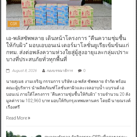
CSR
เอ-พลัสซัพพลาย เดินหน้าโครงการ “คืนความชุ่มชื้น
ให้กับผิว” มอบเอบอนเน่ เดอร์มาโลชั่นยูเรียเข้มข้นแก่
กทม. ส่งต่อพลังความห่วงใยสู่ผู้สูงอายุและกลุ่มเปราะ
บางที่ประสบภัยทั่วทุกพื้นที่
August 8, 2026
กองบรรณาธิการ
0
นายสุเมธ งามเจริญ กรรมการ บริษัท เอ-พลัส ซัพพลาย จำกัด พร้อม
คณะผู้บริหาร นำผลิตภัณฑ์โลชั่นทาผิวและเจลอาบน้ำ แบรนด์ เอ
บอนเน่ ภายใต้โครงการ “คืนความชุ่มชื้นให้กับผิว” รวมจำนวน 20 ลัง
มูลค่ารวม 102,960 บาท มอบให้กับกรุงเทพมหานคร โดยมี นายณรงค์
เรืองศรี
Read More
สมาคมตำรวจ จัดกิจกรรม CSR เพื่อสาธารณะ