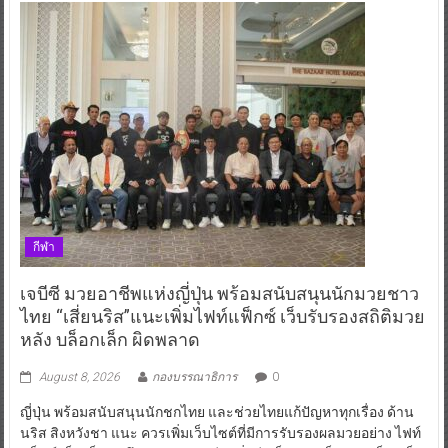
กีฬา
เจบีซี มวยอาชีพแห่งญี่ปุ่น พร้อมสนับสนุนนักมวยชาว
ไทย “เสี่ยนริส”แนะเพิ่มไฟท์แฟ็กซ์ เว็บรับรองสถิติมวย
หลัง บล็อกเล็ก ผิดพลาด
August 8, 2026
กองบรรณาธิการ
0
ญี่ปุ่น พร้อมสนับสนุนนักชกไทย และช่วยไทยแก้ปัญหาทุกเรื่อง ด้าน
นริส สิงหวังชา แนะ ควรเพิ่มเว็บไซต์ที่มีการรับรองผลมวยอย่าง ไฟท์