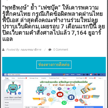
“พุทธิพงษ์” ย้ำ “เฟซบุ๊ค” ให้เคารพความ
รู้สึกคนไทย กรณีเกิดข้อผิดพลาดผ่านไทย
พีบีเอส ล่าสุดตั้งคณะทำงานร่วมใหม่ลุย
ปราบเว็บผิดกม.เผยรอบ 7 เดือนแรกปีนี้ ลุย
ปิดเว็บตามคำสั่งศาลไปแล้ว 7,164 ยูอาร์
แอล
Posted By: กองบรรณาธิการ
0 Comment