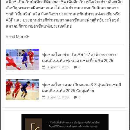
แฟ็กซ์ เป็นเว็บบันทึกสถิติมวยอาชีพ เพิ่มอีกเว็บ หลังเว็บเก่า บล็อกเล็ก
เกิดปัญหาความผิดพลาดและไม่แม่นยำ จนกระทบกับนักมวยหลาย
ชาติ “เสี่ยนริส” นริส สิงหวังชา ประธานสหพันธ์มวยแห่งเอเชีย หรือ
ABF และ ประธานฝ่ายกีฬามวยสากลอาชีพและฝ่ายสิทธิประโยชน์
สมาคมกีฬามวยอาชีพแห่งประเทศไทย
Read More
ฟุตซอลไทย พ่าย รัสเซีย 1-7 ส่งท้ายรายการ
คอนติเนนทัล ฟุตซอล แชมเปี้ยนชิพ 2026
August 7, 2026
0
ฟุตซอลไทย เสมอ เวียดนาม 3-3 ลุ้นคว้าแชมป์
คอนติเนนทัล 2026 นัดสุดท้าย
August 6, 2026
0