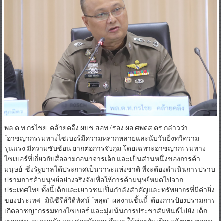
​​พล.ต.ท.กรไชย คล้ายคลึง ผบช.สอท./รอง ผอ.ศพดส.ตร.กล่าวว่า
“อาชญากรรมทางไซเบอร์มีความหลากหลายและนับวันยิ่งทวีความ
รุนแรง มีความซับซ้อน ยากต่อการจับกุม โดยเฉพาะอาชญากรรมทาง
ไซเบอร์ที่เกี่ยวกับสื่อลามกอนาจารเด็ก และเป็นส่วนหนึ่งของการค้า
มนุษย์ ซึ่งรัฐบาลได้ประกาศเป็นวาระแห่งชาติ ที่จะต้องดำเนินการปราบ
ปรามการค้ามนุษย์อย่างจริงจังเพื่อให้การค้ามนุษย์หมดไปจาก
ประเทศไทย ทั้งนี้เด็กและเยาวชนเป็นกำลังสำคัญและทรัพยากรที่มีค่ายิ่ง
ของประเทศ มินิซีรีส์วีดีทัศน์ “หลุด” ผลงานชิ้นนี้ ต้องการป้องปรามการ