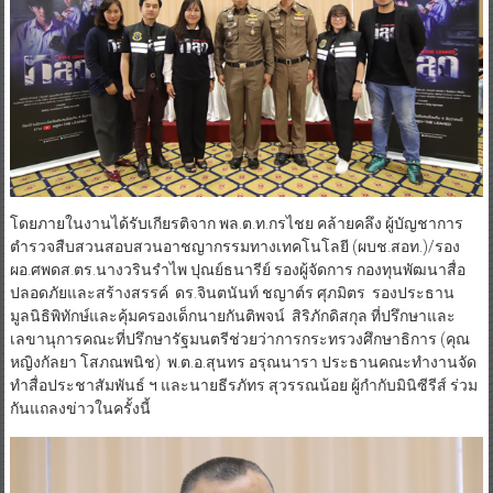
​โดยภายในงานได้รับเกียรติจาก พล.ต.ท.กรไชย คล้ายคลึง ผู้บัญชาการ
ตำรวจสืบสวนสอบสวนอาชญากรรมทางเทคโนโลยี (ผบช.สอท.)/รอง
ผอ.ศพดส.ตร.นางวรินรำไพ ปุณย์ธนารีย์ รองผู้จัดการ กองทุนพัฒนาสื่อ
ปลอดภัยและสร้างสรรค์ ดร.จินตนันท์ ชญาต์ร ศุภมิตร รองประธาน
มูลนิธิพิทักษ์และคุ้มครองเด็กนายกันติพจน์ สิริภักดิสกุล ที่ปรึกษาและ
เลขานุการคณะที่ปรึกษารัฐมนตรีช่วยว่าการกระทรวงศึกษาธิการ (คุณ
หญิงกัลยา โสภณพนิช) พ.ต.อ.สุนทร อรุณนารา ประธานคณะทำงานจัด
ทำสื่อประชาสัมพันธ์ ฯ และนายธีรภัทร สุวรรณน้อย ผู้กำกับมินิซีรีส์ ร่วม
กันแถลงข่าวในครั้งนี้