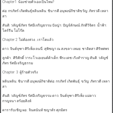
Chapter1 น้องช่วยตัวเองเป็นไหม?
ต่อ: กรภัทร์ เกิดพันธุ์​​หลินหลิน: ชินารตี อนุพงษ์ภิชาติ​​ขวัญ: ภัทรวดี เหลา
สา
สันติ: วลัญช์ภัทร รัศมีเจริญธรรม ​ปังญ่า: ปัญจ์ลักษณ์ ภักดีวิจิตร ​​น้ำฟ้า:
โคร์รีน โอโร๊ค
Chapter 2 ไม่ต้องห่วง…เราโตแล้ว
ดาว: จินต์จุฑา ศิริเพ็ง​​เจนนี่: สุพิชญา ณ สงขลา ​​เหมย: ชาลิตสา ศิริทศพร​
ลูกค้า : ศิริ​ศักดิ์​ วาระ​โว​​​เอเยนต์ค้าเด็ก: พีระเดช เริงสำราญ ​สันติ: วลัญช์
ภัทร รัศมีเจริญธรรม
Chapter 3 ผู้ร้ายตัวจริง
หลินหลิน: ชินารดี อนุพงษ์ภิชาติ​ต่อ: กรภัทร์ เกิดพันธุ์ ​​​ขวัญ: ภัทรวดี เหลา
สา
สันติ: วลัญช์ภัทร รัศมีเจริญธรรม ​ดาว: จินต์จุฑา ศิริเพ็ง ​​​แม่ดาว:
กาญจนา สร้อยสิงห์