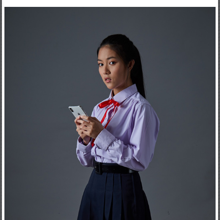
ดารารับเชิญ ผอ : จินตนันท์ ชญาต์ร ศุภมิตร