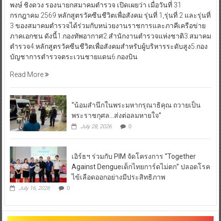
มอบถุงยังชีพให้แก่ชาวบ้านยากจน 150 ครอบครัว พลตำรวจเอก สม
พงษ์ ชิงดวง รองนายกสมาคมตำรวจ เปิดเผยว่า เมื่อวันที่ 31
กรกฎาคม 2569 หลักสูตรวัคซีนชีวิตเพื่อสังคม รุ่นที่ 1,รุ่นที่ 2 และรุ่นที่
3 ของสมาคมตำรวจได้ร่วมกับหน่วยงานราชการและภาคีเครือข่าย
ภาคเอกชน ดังนี้1.กองทัพอากาศ2.สำนักงานตำรวจแห่งชาติ3.สมาคม
ตำรวจ4.หลักสูตรวัคซีนชีวิตเพื่อสังคมสำหรับผู้บริหารระดับสูง5.กอง
บัญชาการตำรวจตระเวนชายแดน6.กองบิน
Read More
“น้อมสำนึกในพระมหากรุณาธิคุณ ถวายเป็น
พระราชกุศล…ส่งต่อลมหายใจ”
July 28, 2026
0
เอิร์ธฯ ร่วมกับ PIM จัดโครงการ “Together
Against Dengueเด็กไทยการ์ดไม่ตก” ปลอดโรค
ไข้เลือดออกอย่างมีประสิทธิภาพ
July 16, 2026
0