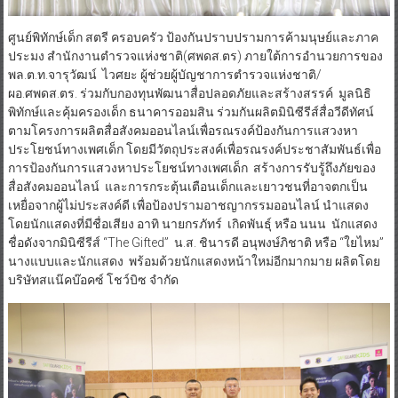
ศูนย์พิทักษ์เด็ก สตรี ครอบครัว ป้องกันปราบปรามการค้ามนุษย์และภาค
ประมง สำนักงานตำรวจแห่งชาติ(ศพดส.ตร) ภายใต้การอำนวยการของ
พล.ต.ท.จารุวัฒน์ ไวศยะ ผู้ช่วยผู้บัญชาการตำรวจแห่งชาติ/
ผอ.ศพดส.ตร. ร่วมกับกองทุนพัฒนาสื่อปลอดภัยและสร้างสรรค์ มูลนิธิ
พิทักษ์และคุ้มครองเด็ก ธนาคารออมสิน ร่วมกันผลิตมินิซีรีส์สื่อวีดีทัศน์
ตามโครงการผลิตสื่อสังคมออนไลน์เพื่อรณรงค์ป้องกันการแสวงหา
ประโยชน์ทางเพศเด็ก โดยมีวัตถุประสงค์เพื่อรณรงค์ประชาสัมพันธ์เพื่อ
การป้องกันการแสวงหาประโยชน์ทางเพศเด็ก สร้างการรับรู้ถึงภัยของ
สื่อสังคมออนไลน์ และการกระตุ้นเตือนเด็กและเยาวชนที่อาจตกเป็น
เหยื่อจากผู้ไม่ประสงค์ดี เพื่อป้องปรามอาชญากรรมออนไลน์ นำแสดง
โดยนักแสดงที่มีชื่อเสียง อาทิ นายกรภัทร์ เกิดพันธุ์ หรือ นนน นักแสดง
ชื่อดังจากมินิซีรีส์ “The Gifted” น.ส. ชินารดี อนุพงษ์ภิชาติ หรือ “ใยไหม”
นางแบบและนักแสดง พร้อมด้วยนักแสดงหน้าใหม่อีกมากมาย ผลิตโดย
บริษัทสแน๊คบ๊อคซ์ โชว์บิซ จำกัด