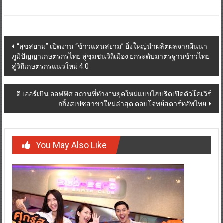
Post
“สุขสยาม” เปิดงาน “ข้าวแดนสยาม” ยิ่งใหญ่นำผลิตผลจากผืนนา
ภูมิปัญญาเกษตรกรไทย สู่ชุมชนวิถีเมือง ยกระดับมาตรฐานข้าวไทย
navigation
สู่วิถีเกษตรกรแนวใหม่ 4.0
ดิ เออร์เบิน ออฟฟิศ สถานที่ทำงานยุคใหม่แบบไฮบริดเปิดตัวโคเวิร์
กกิ้งสเปซสาขาใหม่ล่าสุด ตอบโจทย์สตาร์ทอัพไทย
You May Also Like