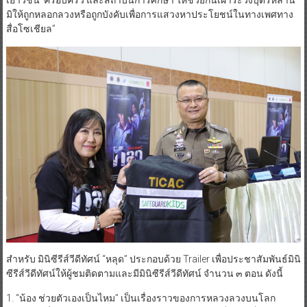
เกิดอาชญากรรมทางไซเบอร์ และมุ่งเน้นการประชาสัมพันธ์ไปยัง เด็ก
เยาวชน ครอบครัว และสถาบันการศึกษา ให้ช่วยกันเฝ้าระวังบุตรหลาน
มิให้ถูกหลอกลวงหรือถูกบังคับเพื่อการแสวงหาประโยชน์ในทางเพศทาง
สื่อโซเชียล”​
สำหรับ มินิซีรีส์วีดีทัศน์ “หลุด” ประกอบด้วย Trailer เพื่อประชาสัมพันธ์มินิ
ซีรีส์วีดีทัศน์ให้ผู้ชมติดตามและมีมินิซีรีส์วีดีทัศน์ จำนวน ๓ ตอน ดังนี้