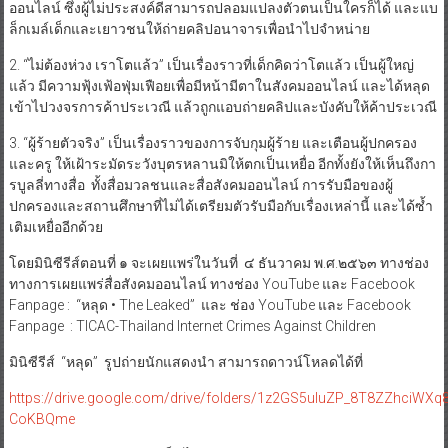
1. “น้อง ช่วยตัวเองเป็นไหม” เป็นเรื่องราวของการหลวงลวงบนโลก
ออนไลน์ ซึ่งผู้ไม่ประสงค์ดีสามารถปลอมแปลงตัวตนเป็นใครก็ได้ และแบ
ล็กเมล์เด็กและเยาวชนให้ถ่ายคลิปอนาจารเพื่อนำไปจำหน่าย
2. “ไม่ต้องห่วง เราโตแล้ว” เป็นเรื่องราวที่เด็กคิดว่าโตแล้ว เป็นผู้ใหญ่
แล้ว มีความฟุ้งเฟ้อฟุ่มเฟือยเพื่อมีหน้ามีตาในสังคมออนไลน์ และได้หลุด
เข้าไปวงจรการค้าประเวณี แล้วถูกแอบถ่ายคลิปและบังคับให้ค้าประเวณี
3. “ผู้ร้ายตัวจริง” เป็นเรื่องราวของการจับกุมผู้ร้าย และเตือนผู้ปกครอง
และครู ให้เฝ้าระมัดระวังบุตรหลานมิให้ตกเป็นเหยื่อ อีกทั้งยังให้เห็นถึงกา
รบูลลี่ทางสื่อ ทั้งสื่อมวลชนและสื่อสังคมออนไลน์ การรับมือของผู้
ปกครองและสถานศึกษาที่ไม่ได้เตรียมตัวรับมือกับเรื่องเหล่านี้ และได้ซ้ำ
เติมเหยื่ออีกด้วย
โดยมินิซีรีส์ตอนที่ ๑ จะเผยแพร่ในวันที่ ๔ ธันวาคม พ.ศ.๒๕๖๓ ทางช่อง
ทางการเผยแพร่สื่อสังคมออนไลน์ ทางช่อง YouTube และ Facebook
Fanpage : “หลุด • The Leaked” และ ช่อง YouTube และ Facebook
Fanpage : TICAC-Thailand Internet Crimes Against Children
มินิซีรีส์ “หลุด” รูปถ่ายนักแสดงนำ สามารถดาวน์โหลดได้ที่
https://drive.google.com/drive/folders/1z2GS5uluZP_8T8ZZhciWXq8
CoKBQme