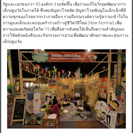
รัฐและเอกชนกว่า 40 องค์กร ร่วมจัดขึ้น เพื่อร่วมแก้ไขวิกฤตพัฒนาการ
เด็กปฐมวัยในภาคใต้ ซึ่งพบปัญหาโรคหัด ปัญหาโรคฟันผุในเด็กเล็กที่มี
ความชุกของโรคมากกว่าภาคอื่นๆ รวมถึงรณรงค์ความรู้ความเข้าใจใน
การดูแลเด็กและครอบครัวร่วมก้าวสู่ชีวิตวิถีใหม่ (New Normal) เพื่อ
ความปลอดภัยต่อโควิด-19 เพื่อสื่อสารสังคมให้เห็นถึงความสำคัญของ
การใช้พลังหนังสือและกิจกรรมการอ่านเพื่อพัฒนาศักยภาพและสุขภาวะ
เด็กปฐมวัย