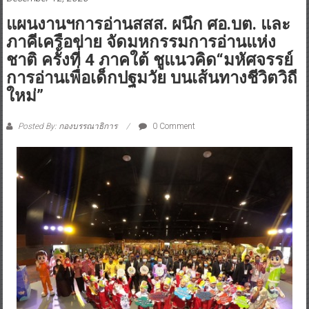
แผนงานฯการอ่านสสส. ผนึก ศอ.บต. และ
ภาคีเครือข่าย จัดมหกรรมการอ่านแห่ง
ชาติ ครั้งที่ 4 ภาคใต้ ชูแนวคิด“มหัศจรรย์
การอ่านเพื่อเด็กปฐมวัย บนเส้นทางชีวิตวิถี
ใหม่”
Posted By: กองบรรณาธิการ
0 Comment