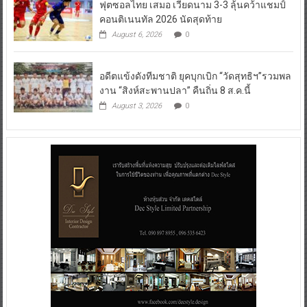
ฟุตซอลไทย เสมอ เวียดนาม 3-3 ลุ้นคว้าแชมป์
คอนติเนนทัล 2026 นัดสุดท้าย
August 6, 2026
0
อดีตแข้งดังทีมชาติ ยุคบุกเบิก “วัดสุทธิฯ”รวมพล
งาน “สิงห์สะพานปลา” คืนถิ่น 8 ส.ค.นี้
August 3, 2026
0