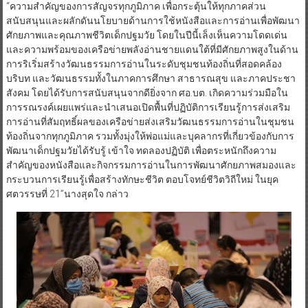
“ความสำคัญของการสัญจรทุกภูมิภาค เพื่อกระตุ้นให้ทุกภาคส่วน
สนับสนุนและผลักดันนโยบายด้านการใช้หนังสือและการอ่านเพื่อพัฒนา
ศักยภาพและคุณภาพชีวิตเด็กปฐมวัย โดยในปีนี้เล็งเห็นความโดดเด่น
และความพร้อมของเครือข่ายพลังอ่านชายแดนใต้ที่มีศักยภาพสูงในด้าน
การริเริ่มสร้างวัฒนธรรมการอ่านในระดับชุมชนท้องถิ่นที่สอดคล้อง
บริบท และวัฒนธรรมทั้งในภาคการศึกษา สาธารณสุข และภาคประชา
สังคม โดยได้รับการสนับสนุนจากดียิ่งจาก ศอ.บต. เกิดความร่วมมือใน
การรณรงค์เผยแพร่และนำเสนอเปิดพื้นที่ปฏิบัติการเรียนรู้การส่งเสริม
การอ่านที่สัมฤทธิ์ผลของเครือข่ายส่งเสริมวัฒนธรรมการอ่านในชุมชน
ท้องถิ่นจากทุกภูมิภาค รวมทั้งมุ่งให้พ่อแม่และบุคลากรที่เกี่ยวข้องกับการ
พัฒนาเด็กปฐมวัยได้รับรู้ เข้าใจ ทดลองปฏิบัติ เพื่อตระหนักถึงความ
สำคัญของหนังสือและกิจกรรมการอ่านในการพัฒนาศักยภาพสมองและ
กระบวนการเรียนรู้เพื่อสร้างทักษะชีวิต ตอบโจทย์ชีวิตวิถีใหม่ ในยุค
ศตวรรษที่ 21”นางสุดใจ กล่าว