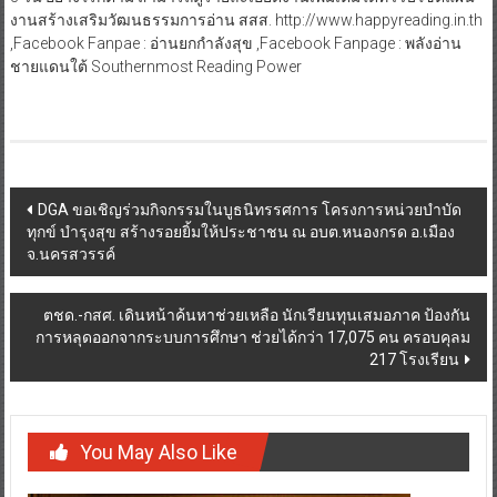
งานสร้างเสริมวัฒนธรรมการอ่าน สสส. http://www.happyreading.in.th
,Facebook Fanpae : อ่านยกกำลังสุข ,Facebook Fanpage : พลังอ่าน
ชายแดนใต้ Southernmost Reading Power
Post
DGA ขอเชิญร่วมกิจกรรมในบูธนิทรรศการ โครงการหน่วยบำบัด
ทุกข์ บำรุงสุข สร้างรอยยิ้มให้ประชาชน ณ อบต.หนองกรด อ.เมือง
navigation
จ.นครสวรรค์
ตชด.-กสศ. เดินหน้าค้นหาช่วยเหลือ นักเรียนทุนเสมอภาค ป้องกัน
การหลุดออกจากระบบการศึกษา ช่วยได้กว่า 17,075 คน ครอบคุลม
217 โรงเรียน
You May Also Like