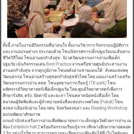
ทั้งนี้ ภายในงานมีกิจกรรมที่น่าสนใจ ทั้งงานวิชาการ กิจกรรมปฏิบัติการ
และงานอบรมต่างๆ ประกอบด้วย โซนนิทรรศการเด็กปฐมวัยบนเส้นทาง
ชีวิตวิถีใหม่ โซนอ่านยกกำลังสุข : นิเวศวัฒนธรรมการอ่านเพื่อเด็ก
ปฐมวัย เน้นกิจกรรมเด่น Best Practice จากเครือข่ายศูนย์ประสานงาน
อ่านยกกำลังสุข จากทุกภูมิภาค โซนพลังอ่านชายแดนใต้ : สังคมแห่งพหุ
วัฒนธรรม โซนอ่านสร้างสุขยกกำลังสุขทั่วไทย โดย แผนงานสร้างเสริม
วัฒนธรรมการอ่าน สสส. โซนอุทยานการเรียนรู้ (TK park) โซน
มหัศจรรย์วิทยาศาสตร์เพื่อเด็กปฐมวัย โดย ศูนย์วิทยาศาสตร์เพื่อการ
ศึกษารังสิต, ตรัง, ปัตตานี และยะลา โซนตลาดนัดหนังสือเด็ก โดย
สมาคมผู้จัดพิมพ์และผู้จำหน่ายหนังสือแห่งประเทศไทย (Pubat) โซน
สงขลาเมืองนักอ่าน โดย กศน. จังหวัดสงขลา และ Reading Workshop
อบรมพัฒนาศักยภาพ
แกนนำนักส่งเสริมการอ่านเพื่อพัฒนาสุขภาวะเด็กปฐมวัยด้วยการอ่าน ณ
ห้อง Exhibition hall 2 พร้อมกิจกรรมเรียนรู้จากเวทีกลางอีกมากมายตลอด
3 วัน อย่างไรก็ตาม สามารถดูรายละเอียดงานเพิ่มเติมได้ที่ เว็บไซต์แผน