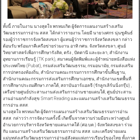
ทั้งนี้ ภายในงาน นางสุดใจ พรหมเกิด ผู้จัดการแผนงานสร้างเสริม
วัฒนธรรมการอ่าน สสส. ได้กล่าวรายงาน โดยมี นายวงศกร นุ่นชูคันธ์
รองผู้ว่าราชการจังหวัดสงขลา ผู้แทนผู้ว่าราชการจังหวัดสงขลา กล่าว
ต้อนรับ พร้อมภาคีเครือข่ายร่วมงาน อาทิ กศน. จังหวัดสงขลา, ศูนย์
วิทยาศาสตร์เพื่อการศึกษารังสิต, ตรัง , ปัตตานี และยะลา, สำนักงาน
อุทยานการเรียนรู้ (TK park), สมาคมผู้จัดพิมพ์และผู้จำหน่ายหนังสือแห่ง
ประเทศไทย (Pubat), กรมส่งเสริมวัฒนธรรม, กรมอนามัย, กรมส่งเสริม
การปกครองท้องถิ่น, สำนักงานคณะกรรมการการศึกษาขั้นพื้นฐาน,
สำนักงานคณะกรรมการส่งเสริมการศึกษาเอกชน, สำนักงานเขตพื้นที่
การศึกษาประถมศึกษา ภาคใต้, สถาบันอาร์แอลจี (รักลูกเลิร์นนิ่งกรุ๊ป) ,
เครือข่ายศูนย์ประสานงานส่งเสริมการอ่านชายแดนใต้, ศูนย์ประสาน
งานอ่านยกกำลังสุข Smart Reading และแผนงานสร้างเสริมวัฒนธรรม
การอ่าน สสส.
นางสุดใจ พรหมเกิด ผู้จัดการแผนงานสร้างเสริมวัฒนธรรมการอ่าน
สสส. กล่าวว่า การจัดงานครั้งนี้ เกิดขึ้นจากความร่วมมือระหว่างศูนย์
อำนวยการบริหารจังหวัดชายแดนภาคใต้ (ศอ.บต.) จังหวัดสงขลา ร่วม
กับ แผนงานสร้างเสริมวัฒนธรรมการอ่าน สสส. และเครือข่ายแผน
แม่บทส่งเสริมวัฒนธรรมการอ่านสู่สังคมแห่งการเรียนรู้ของไทย ทั้งภาค