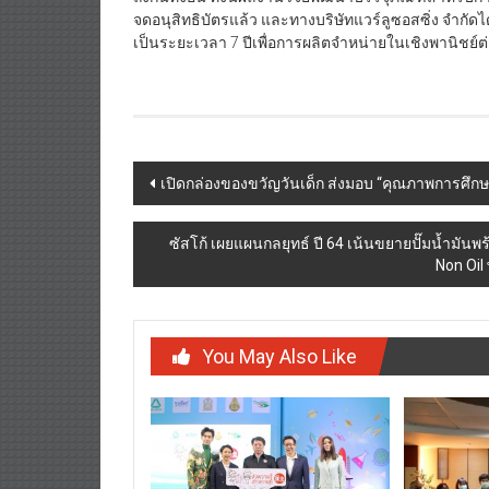
จดอนุสิทธิบัตรแล้ว และทางบริษัทแวร์ลูซอสซิ่ง จำกั
เป็นระยะเวลา 7 ปีเพื่อการผลิตจำหน่ายในเชิงพานิชย์
Post
เปิดกล่องของขวัญวันเด็ก ส่งมอบ “คุณภาพการศึกษา” ส
navigation
ซัสโก้ เผยแผนกลยุทธ์ ปี 64 เน้นขยายปั๊มน้ำมันพร
Non Oil
You May Also Like