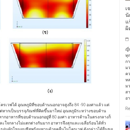
เจ
น
แฟ
ผ
ญี
ทุ
กา
มว
คว
หล
มว
สา
อา
ครเวฟได้ อุณหภูมิที่ขอบด้านนอกอาจสูงถึง 84 -90 องศาแล้ว แต่
Re
 แต่หากเป็นบรรจุภัณฑ์ที่คิดขึ้นมาใหม่ อุณหภูมิระหว่างขอบด้าน
 หากอาหารที่ขอบด้านนอกอยู่ที่ 80 องศา อาหารด้านในตรงกลางก็
ละใจกลางไม่แตกต่างกันมาก อาหารจึงสุกและเฉลี่ยร้อนได้ทั่ว
บการอุ่นผักโขมอบชีสพร้อมทานด้วยคลื่นไมโครเวฟ ดังกล่าวได้ยื่นขอ