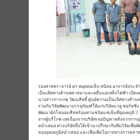
รองศาสตราจารย์ ดร.หมุดตอเล็บ หนิสอ อาจารย์ประจำ
เป็นเลิศทางด้านพลาสมาและคลื่นแม่เหล็กไฟฟ้า เปิดเ
นางสาวการเกตุ วัฒนสิทธิ์ ศูนย์ความเป็นเลิศทางด้
ร่วมกันวิจัยพัฒนาบรรจุภัณฑ์ให้แก่บริษัทแวลู ซอร์สซิ่ง
พัฒนาผักโขมอบชีสพร้อมทานชนิดแช่เย็นที่อุณหภูมิ 2- 
จากผู้บริโภค แต่เนื่องจากบริษัทเจอปัญหาหลังจากการ
สม่ำเสมอ ทางบริษัทจึงได้เข้ามาปรึกษากับทีมวิจัยเพื
ของอุณหภูมิสม่ำเสมอ และเพื่อเพิ่มโอกาสทางการตลาด