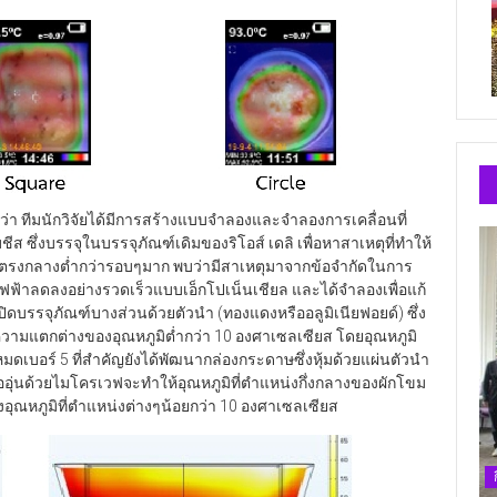
้ว่า ทีมนักวิจัยได้มีการสร้างแบบจำลองและจำลองการเคลื่อนที่
ึ่งบรรจุในบรรจุภัณฑ์เดิมของริโอส์ เดลิ เพื่อหาสาเหตุที่ทำให้
มิตรงกลางต่ำกว่ารอบๆมาก พบว่ามีสาเหตุมาจากข้อจำกัดในการ
ฟฟ้าลดลงอย่างรวดเร็วแบบเอ็กโปเน็นเชียล และได้จำลองเพื่อแก้
รจุภัณฑ์บางส่วนด้วยตัวนำ (ทองแดงหรืออลูมิเนียฟอยด์) ซึ่ง
วามแตกต่างของอุณหภูมิต่ำกว่า 10 องศาเซลเซียส โดยอุณหภูมิ
ดเบอร์ 5 ที่สำคัญยังได้พัฒนากล่องกระดาษซึ่งหุ้มด้วยแผ่นตัวนำ
ื่ออุ่นด้วยไมโครเวฟจะทำให้อุณหภูมิที่ตำแหน่งกึ่งกลางของผักโขม
ุณหภูมิที่ตำแหน่งต่างๆน้อยกว่า 10 องศาเซลเซียส