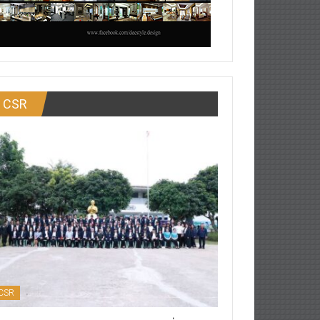
CSR
CSR