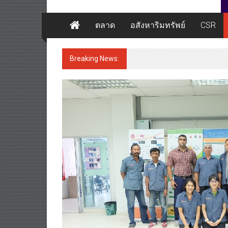
ตลาด
อสังหาริมทรัพย์
CSR
Breaking News:
เจบีซี มวยอาชีพแห่งญี่ปุ่น พร