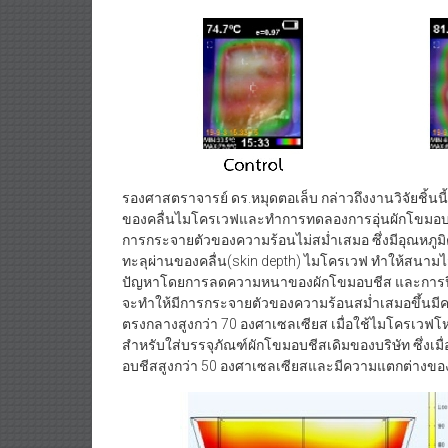
รองศาสตราจารย์ ดร.หมุดตอเล็บ กล่าวถึงงานวิจัยชิ้นนี
ของคลื่นไมโครเวฟและทำการทดลองการอุ่นผักโขมอบชีส ซ
การกระจายตัวของความร้อนไม่สม่ำเสมอ ซึ่งมีอุณหภู
ทะลุผ่านของคลื่น(skin depth) ไมโครเวฟ ทำให้สนามไ
ปัญหาโดยการลดความหนาของผักโขมอบชีส และการปิดบร
จะทำให้มีการกระจายตัวของความร้อนสม่ำเสมอขึ้นมีค
ตรงกลางสูงกว่า 70 องศาเซลเซียส เมื่อใช้ไมโครเวฟโหม
สำหรับใส่บรรจุภัณฑ์ผักโขมอบชีสเดิมของบริษัท ซึ่งเม
อบชีสสูงกว่า 50 องศาเซลเซียสและมีความแตกต่างของอ