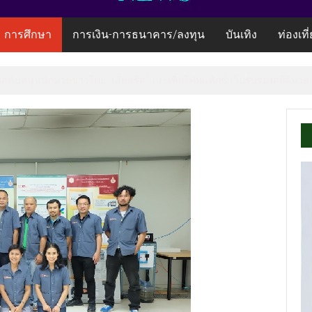
การศึกษา
การเงิน-การธนาคาร/ลงทุน
บันเทิง
ท่องเที
้อมสนับสนุนนักมวยชาวไทย “เสี่ยนริส”แนะเพิ่มไฟท์แฟ็กซ์ เว็บรับรองสถิติมวย