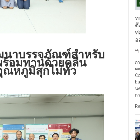
ท
ดึ
ท
อ
พัฒนาบรรจุภัณฑ์สำหรับ
พร้อมทานด้วยคลื่น
กา
หภูมิสุกไม่ทั่ว
ตะ
Co
Ea
นค
กา
Re