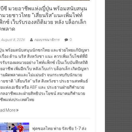
บีซี มวยอาชีพแห่งญี่ปุ่น พร้อมสนับสนุน
ักมวยชาวไทย “เสี่ยนริส”แนะเพิ่มไฟท์
็กซ์ เว็บรับรองสถิติมวย หลัง บล็อกเล็ก
ิดพลาด
August 8, 2026
กองบรรณาธิการ
0
่ปุ่น พร้อมสนับสนุนนักชกไทย และช่วยไทยแก้ปัญหา
กเรื่อง ด้าน นริส สิงหวังชา แนะ ควรเพิ่มเว็บไซต์ที่มี
รรับรองผลมวยอย่าง ไฟท์แฟ็กซ์ เป็นเว็บบันทึกสถิติ
ยอาชีพ เพิ่มอีกเว็บ หลังเว็บเก่า บล็อกเล็ก เกิดปัญหา
ามผิดพลาดและไม่แม่นยำ จนกระทบกับนักมวย
ายชาติ “เสี่ยนริส” นริส สิงหวังชา ประธานสหพันธ์
ยแห่งเอเชีย หรือ ABF และ ประธานฝ่ายกีฬามวย
กลอาชีพและฝ่ายสิทธิประโยชน์ สมาคมกีฬามวย
ชีพแห่งประเทศไทย
ad More
ฟุตซอลไทย พ่าย รัสเซีย 1-7 ส่ง