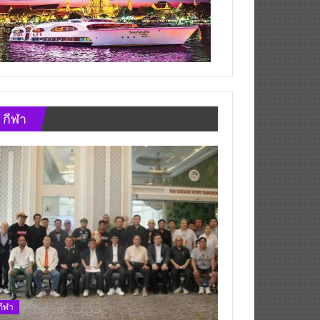
กีฬา
กีฬา