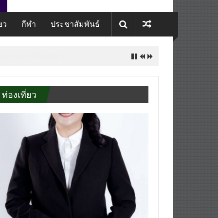
่ยว
กีฬา
ประชาสัมพันธ์
 หลัง บล็อกเล็ก ผิดพลาด
ท่องเที่ยว