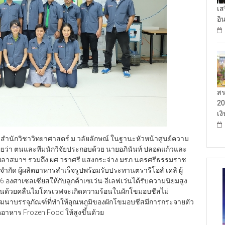
เส
อิ
สร
20
เง
สำนักวิชาวิทยาศาสตร์ ม.วลัยลักษณ์ ในฐานะหัวหน้าศูนย์ความ
ผยว่า ตนและทีมนักวิจัยประกอบด้วย นายอภินันท์ ปลอดแก้วและ
านพลาสมาฯ รวมถึง ผศ.วราศรี แสงกระจ่าง มรภ.นครศรีธรรมราช
 จำกัด ผู้ผลิตอาหารสำเร็จรูปพร้อมรับประทานตรารีโอส์ เดลิ ผู้
6 องศาเซลเซียสให้กับลูกค้าเซเว่น-อีเลฟเว่นได้รับความนิยมสูง
อุ่นด้วยคลื่นไมโครเวฟจะเกิดความร้อนในผักโขมอบชีสไม่
่อพัฒนาบรรจุภัณฑ์ที่ทำให้อุณหภูมิของผักโขมอบชีสมีการกระจายตัว
อาหาร Frozen Food ให้สูงขึ้นด้วย