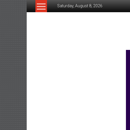
Skip
Saturday, August 8, 2026
to
content
www.ujunctionnews.co
เว็บ
ข่าว
ทาง
เลือก
ใหม่
สำหรับ
คุณ