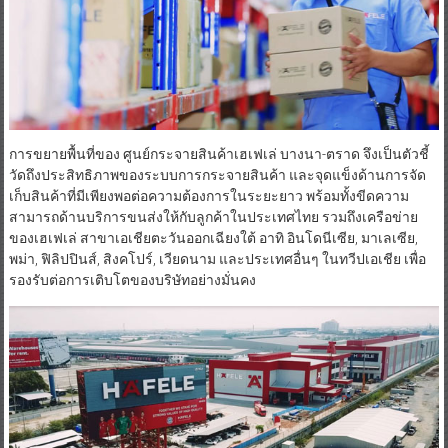
การขยายพื้นที่ของ ศูนย์กระจายสินค้าเฮเฟเล่ บางนา-ตราด จึงเป็นตัวชี้
วัดถึงประสิทธิภาพของระบบการกระจายสินค้า และจุดแข็งด้านการจัด
เก็บสินค้าที่มีเพียงพอต่อความต้องการในระยะยาว พร้อมทั้งขีดความ
สามารถด้านบริการขนส่งให้กับลูกค้าในประเทศไทย รวมถึงเครือข่าย
ของเฮเฟเล่ สาขาเอเชียตะวันออกเฉียงใต้ อาทิ อินโดนีเซีย, มาเลเซีย,
พม่า, ฟิลิปปินส์, สิงคโปร์, เวียดนาม และประเทศอื่นๆ ในทวีปเอเชีย เพื่อ
รองรับต่อการเติบโตของบริษัทอย่างมั่นคง