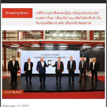
Breaking News:
เจบีซี มวยอาชีพแห่งญี่ปุ่น พร้อมสนับสนุนนัก
มวยชาวไทย “เสี่ยนริส”แนะเพิ่มไฟท์แฟ็กซ์ เว็บ
รับรองสถิติมวย หลัง บล็อกเล็ก ผิดพลาด
ประชาสัมพันธ์
February 17, 2021