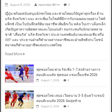
August 8, 2026
กองบรรณาธิการ
0
ญี่ปุ่น พร้อมสนับสนุนนักชกไทย และช่วยไทยแก้ปัญหาทุกเรื่อง ด้าน
นริส สิงหวังชา แนะ ควรเพิ่มเว็บไซต์ที่มีการรับรองผลมวยอย่าง ไฟท์
แฟ็กซ์ เป็นเว็บบันทึกสถิติมวยอาชีพ เพิ่มอีกเว็บ หลังเว็บเก่า บล็อกเล็ก
เกิดปัญหาความผิดพลาดและไม่แม่นยำ จนกระทบกับนักมวยหลาย
ชาติ “เสี่ยนริส” นริส สิงหวังชา ประธานสหพันธ์มวยแห่งเอเชีย หรือ
ABF และ ประธานฝ่ายกีฬามวยสากลอาชีพและฝ่ายสิทธิประโยชน์
สมาคมกีฬามวยอาชีพแห่งประเทศไทย
Read More
ฟุตซอลไทย พ่าย รัสเซีย 1-7 ส่งท้ายรายการ
คอนติเนนทัล ฟุตซอล แชมเปี้ยนชิพ 2026
August 7, 2026
0
ฟุตซอลไทย เสมอ เวียดนาม 3-3 ลุ้นคว้าแชมป์
คอนติเนนทัล 2026 นัดสุดท้าย
August 6, 2026
0