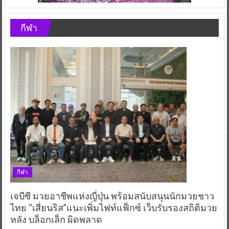
กีฬา
กีฬา
เจบีซี มวยอาชีพแห่งญี่ปุ่น พร้อมสนับสนุนนักมวยชาว
ไทย “เสี่ยนริส”แนะเพิ่มไฟท์แฟ็กซ์ เว็บรับรองสถิติมวย
หลัง บล็อกเล็ก ผิดพลาด