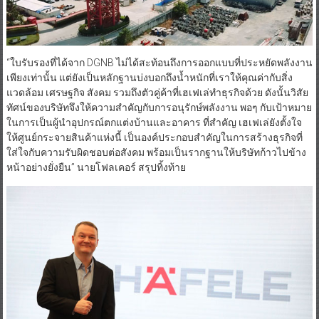
“ใบรับรองที่ได้จาก DGNB ไม่ได้สะท้อนถึงการออกแบบที่ประหยัดพลังงาน
เพียงเท่านั้น แต่ยังเป็นหลักฐานบ่งบอกถึงน้ำหนักที่เราให้คุณค่ากับสิ่ง
แวดล้อม เศรษฐกิจ สังคม รวมถึงตัวคู่ค้าที่เฮเฟเล่ทำธุรกิจด้วย ดังนั้นวิสัย
ทัศน์ของบริษัทจึงให้ความสำคัญกับการอนุรักษ์พลังงาน พอๆ กับเป้าหมาย
ในการเป็นผู้นำอุปกรณ์ตกแต่งบ้านและอาคาร ที่สำคัญ เฮเฟเล่ยังตั้งใจ
ให้ศูนย์กระจายสินค้าแห่งนี้ เป็นองค์ประกอบสำคัญในการสร้างธุรกิจที่
ใส่ใจกับความรับผิดชอบต่อสังคม พร้อมเป็นรากฐานให้บริษัทก้าวไปข้าง
หน้าอย่างยั่งยืน” นายโฟลเคอร์ สรุปทิ้งท้าย