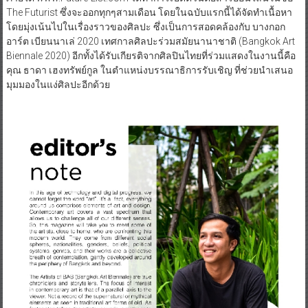
The Futurist ซึ่งจะออกทุกๆสามเดือน โดยในฉบับแรกนี้ได้จัดทำเนื้อหา
โดยมุ่งเน้นไปในเรื่องราวของศิลปะ ซึ่งเป็นการสอดคล้องกับ บางกอก
อาร์ต เบียนนาเล่ 2020 เทศกาลศิลปะร่วมสมัยนานาชาติ (Bangkok Art
Biennale 2020) อีกทั้งได้รับเกียรติจากศิลปินไทยที่ร่วมแสดงในงานนี้คือ
คุณ ธาดา เฮงทรัพย์กูล ในตำแหน่งบรรณาธิการรับเชิญ ที่ช่วยนำเสนอ
มุมมองในแง่ศิลปะอีกด้วย