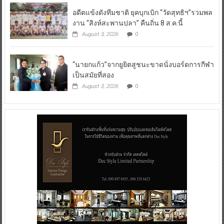
อดีตแข้งดังทีมชาติ ยุคบุกเบิก “วัดสุทธิฯ”รวมพล
งาน “สิงห์สะพานปลา” คืนถิ่น 8 ส.ค.นี้
August 3, 2026
0
“นายกแก้ว”จากยูยิตสูชนะขาดนั่งบอร์ดการกีฬา
เป็นสมัยที่สอง
August 3, 2026
0