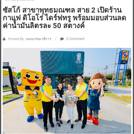
ซัสโก้ สาขาพุทธมณฑล สาย 2 เปิดร้าน
กาแฟ ดิโอโร่ ไดร์ฟทรู พร้อมมอบส่วนลด
ค่าน้ำมันลิตรละ 50 สตางค์
Posted By: กองบรรณาธิการ
0 Comment