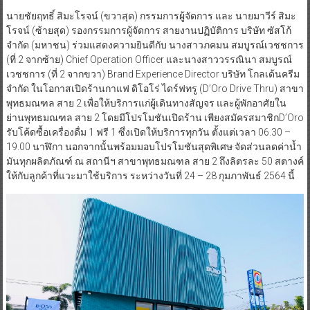
นายชัยฤทธิ์ สิมะโรจน์ (ขวาสุด) กรรมการผู้จัดการ และ นายมาวีร์ สิมะ
โรจน์ (ซ้ายสุด) รองกรรมการผู้จัดการ สายงานปฏิบัติการ บริษัท ซัสโก้
จำกัด (มหาชน) ร่วมแสดงความยินดีกับ นางสาวภคมน สมบูรณ์เวชชการ
(ที่ 2 จากซ้าย) Chief Operation Officer และนางสาววรรณินา สมบูรณ์
เวชชการ (ที่ 2 จากขวา) Brand Experience Director บริษัท โกลเด้นครีม
จำกัด ในโอกาสเปิดร้านกาแฟ ดิโอโร่ ไดร์ฟทรู (D’Oro Drive Thru) สาขา
พุทธมณฑล สาย 2 เพื่อให้บริการแก่ผู้เดินทางสัญจร และผู้พักอาศัยใน
ย่านพุทธมณฑล สาย 2 โดยมีโปรโมชันเปิดร้าน เพียงสมัครสมาชิกD’Oro
รับโค้ดซื้อเครื่องดื่ม 1 ฟรี 1 ซึ่งเปิดให้บริการทุกวัน ตั้งแต่เวลา 06.30 –
19.00 นาฬิกา นอกจากนั้นพร้อมมอบโปรโมชันสุดพิเศษ จัดส่วนลดค่าน้ำ
มันทุกผลิตภัณฑ์ ณ สถานีฯ สาขาพุทธมณฑล สาย 2 ถึงลิตรละ 50 สตางค์
ให้กับลูกค้าที่แวะมาใช้บริการ ระหว่างวันที่ 24 – 28 กุมภาพันธ์ 2564 นี้