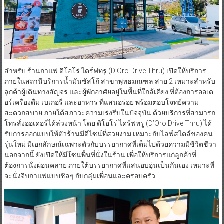
สำหรับ ร้านกาแฟ ดิโอโร่ ไดร์ฟทรู (D’Oro Drive Thru) เปิดให้บริการ
ภายในสถานีบริการน้ำมันซัสโก้ สาขาพุทธมณฑล สาย 2 เหมาะสำหรับ
ลูกค้าผู้เดินทางสัญจร และผู้พักอาศัยอยู่ในพื้นที่ใกล้เคียง ที่ต้องการออเด
อร์เครื่องดื่ม เบเกอรี่ และอาหาร ที่แสนอร่อย พร้อมตอบโจทย์ความ
สะดวกสบาย ภายใต้สภาวะความเร่งรีบในปัจจุบัน ด้วยบริการที่สามารถ
โทรสั่งออเดอร์ได้ล่วงหน้า โดย ดิโอโร่ ไดร์ฟทรู (D’Oro Drive Thru) ได้
รับการออกแบบให้ตัวร้านมีดีไซน์ที่สวยงาม เหมาะกับไลฟ์สไตล์ของคน
รุ่นใหม่ มีเอกลักษณ์เฉพาะตัวกับบรรยากาศที่เต็มไปด้วยความมีชีวิตชีวา
นอกจากนี้ ยังเปิดให้มีโซนพื้นที่นั่งในร้าน เพื่อให้บริการแก่ลูกค้าที่
ต้องการนั่งผ่อนคลาย ภายใต้บรรยากาศที่แสนอบอุ่นเป็นกันเอง เหมาะที่
จะนั่งจิบกาแฟแบบชิลๆ กับกลุ่มเพื่อนและครอบครัว