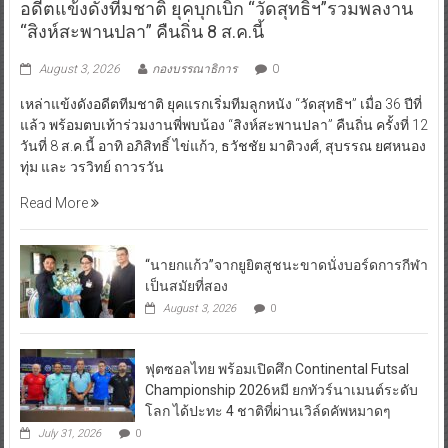
อดีตแข้งดังทีมชาติ ยุคบุกเบิก “วัดสุทธิฯ”รวมพลงาน
“สิงห์สะพานปลา” คืนถิ่น 8 ส.ค.นี้
August 3, 2026
กองบรรณาธิการ
0
เหล่าแข้งดังอดีตทีมชาติ ยุคแรกเริ่มทีมลูกหนัง “วัดสุทธิฯ” เมื่อ 36 ปีที่
แล้ว พร้อมตบเท้าร่วมงานพี่พบน้อง “สิงห์สะพานปลา” คืนถิ่น ครั้งที่ 12
วันที่ 8 ส.ค.นี้ อาทิ อภิสิทธิ์ ไข่แก้ว, ธวัชชัย มาติวงศ์, สุบรรณ ยศหนอง
ทุ่ม และ วรวิทย์ ถาวรวัน
Read More
“นายกแก้ว”จากยูยิตสูชนะขาดนั่งบอร์ดการกีฬา
เป็นสมัยที่สอง
August 3, 2026
0
ฟุตซอลไทย พร้อมเปิดศึก Continental Futsal
Championship 2026หมี ยกทัวร์นาเมนต์ระดับ
โลก ได้ปะทะ 4 ชาติที่ผ่านเวิล์ดคัพหมาดๆ
July 31, 2026
0