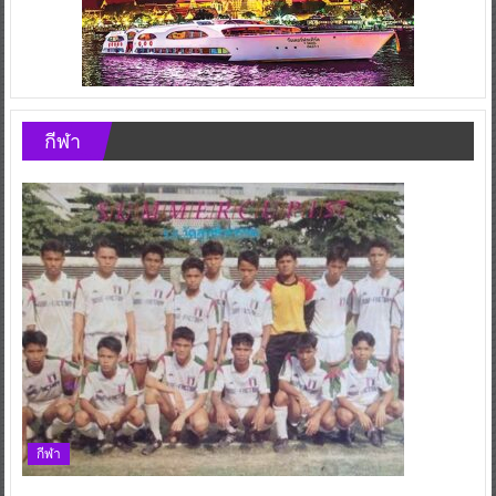
กีฬา
กีฬา