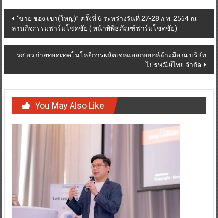
Post
“ขาย ของ เขา(ใหญ่)” ครั้งที่ 6 ระหว่างวันที่ 27-28 ก.พ. 2564 ณ
ลานกิจกรรมฟาร์มโชคชัย ( หน้าพิพิธภัณฑ์ฟาร์มโชคชัย)
navigation
วศ.อว ถ่ายทอดเทคโนโลยีการผลิตเจลแอลกอฮอล์ล้างมือ ณ บริษัท
ไปรษณีย์ไทย จำกัด
You May Also Like