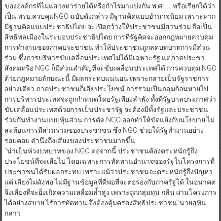
ขององค์กรที่ไม่แสวงหารายได้หรือกำไรมาแบ่งกัน พ.ศ. …. หรือเรียกได้ว่า
เป็น พรบ.ควบคุมNGO ฉบับดังกล่าว มีฐานคิดแบบอำนาจนิยม เพราะหาก
มีฐานคิดแบบประชาธิปไตย จะเปิดกว้างให้ประชาชนมีส่วนร่วม ถือเป็น
สิทธิพลเมืองในระบอบประชาธิปไตย การที่รัฐคิดจะออกกฎหมายควบคุม
การทำงานของภาคประชาชน ทำให้ประชาชนถูกลดบทบาทการมีส่วน
ร่วม ซึ่งการบริหารขับเคลื่อนประเทศไม่ได้มีเฉพาะรัฐ แต่ภาคประชา
สังคมหรือ NGO ก็มีส่วนสำคัญที่จะขับเคลื่อนประเทศได้ การควบคุม NGO
ด้วยกฎหมายลักษณะนี้ มีผลกระทบแน่นอน เพราะกลายเป็นรัฐราชการ
อย่างเดียว ภาคประชาชนก็เสียประโยชน์ การรวมเป็นกลุ่มก้อนหายไป
การบริหารประเทศจะถูกกำหนดโดยรัฐเพียงลำพัง ทั้งที่รัฐบาลประกาศว่า
ขับเคลื่อนประเทศด้วยการเป็นประชารัฐ จะต้องมีทั้งรัฐและประชาชน
ร่วมกันทำงานแบบหุ้นส่วน การตัด NGO ออกทำให้ขัดแย้งกับนโยบาย ไม่
สะท้อนการมีส่วนร่วมของประชาชน ซึ่ง NGO ช่วยให้รัฐทำงานอย่าง
รอบคอบ คำนึงถึงเสียงของประชาชนมากขึ้น
“น่าเป็นห่วงบทบาทของ NGO ต่อจากนี้ ประชาชนต้องตระหนักรู้ถึง
ประโยชน์ที่จะเสียไป โดยเฉพาะการทัดทานอำนาจของรัฐในโครงการที่
ประชาชนได้รับผลกระทบ เพราะแม้ว่าประชาชนจะตระหนักรู้ถึงปัญหา
แต่ เสียงไม่ดังพอ ไม่มีฐานข้อมูลที่ดีพอที่จะต่อรองกับภาครัฐได้ ในอนาคต
จึงเสี่ยงที่จะยิ่งเกิดความเหลื่อมล้ำสูง เพราะถูกกลุ่มทุน กลืน ผ่านโครงการ
ได้อย่างสบาย ไร้การทัดทาน จึงต้องคุ้มครองสิทธิประชาชน”นายสุทิน
กล่าว