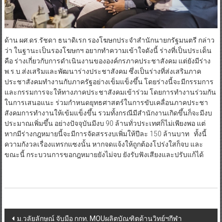
ด้าน ผศ.ดร.รัชดา ธนาดิเรก รองโฆษกประจำสำนักนายกรัฐมนตรี กล่าว
ว่า ในฐานะเป็นรองโฆษกฯ อยากทำความเข้าใจดังนี้ ร่างที่เป็นประเด็น
คือ ร่างเกี่ยวกับการดำเนินงานขององค์กรภาคประชาสังคม แต่ยังมีร่าง
พ.ร.บ.ส่งเสริมและพัฒนาร่างประชาสังคม ซึ่งเป็นร่างที่ส่งเสริมภาค
ประชาสังคมทำงานกับภาครัฐอย่างเข็มแข็งขึ้น โดยร่างนี้จะมีกรรมการ
และกรรมการจะให้ทางภาคประชาสังคมเข้าร่วม โดยการทำงานร่วมกัน
ในการเสนอแนะ ร่วมกำหนดยุทธศาสตร์ในการขับเคลื่อนภาคประชา
สังคมการทำงานให้เข้มแข็งขึ้น รวมทั้งกรณีมีสำนักงานเกิดขึ้นก็จะมีงบ
ประมาณเพิ่มขึ้น อย่างปัจจุบันมีงบ 90 ล้านทั่วประเทศก็ไม่เพียงพอ แต่
หากมีร่างกฎหมายนี้จะมีการจัดสรรงบเพิ่มให้ปีละ 150 ล้านบาท ทั้งนี้
ความกังวลเรื่องแทรกแซงนั้น หากจดแจ้งให้ถูกต้องโปร่งใสก็จบ และ
ขณะนี้ กระบวนการขอกฎหมายยังไม่จบ ยังรับฟังเสียงและปรับแก้ได้
Post
ม.วลัยลักษณ์ จับมือ กกท. MOUผลิตบัณฑิตด้านวิทย์ฯกีฬา