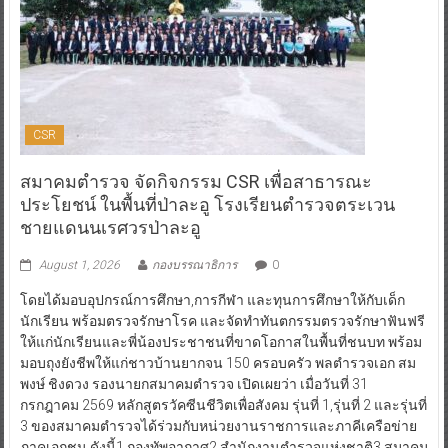
CSR
สมาคมตำรวจ จัดกิจกรรม CSR เพื่อสาธารณะ
ประโยชน์ ในพื้นที่ป่าละอู โรงเรียนตำรวจตระเวน
ชายแดนนเรศวรป่าละอู
August 1, 2026
กองบรรณาธิการ
0
โดยได้มอบอุปกรณ์การศึกษา,การกีฬา และทุนการศึกษาให้กับเด็ก
นักเรียน พร้อมตรวจรักษาโรค และจัดทำทันตกรรมตรวจรักษาฟันฟรี
ให้แก่นักเรียนและพี่น้องประชาชนที่ขาดโอกาสในพื้นที่ชนบท พร้อม
มอบถุงยังชีพให้แก่ชาวบ้านยากจน 150 ครอบครัว พลตำรวจเอก สม
พงษ์ ชิงดวง รองนายกสมาคมตำรวจ เปิดเผยว่า เมื่อวันที่ 31
กรกฎาคม 2569 หลักสูตรวัคซีนชีวิตเพื่อสังคม รุ่นที่ 1,รุ่นที่ 2 และรุ่นที่
3 ของสมาคมตำรวจได้ร่วมกับหน่วยงานราชการและภาคีเครือข่าย
ภาคเอกชน ดังนี้1.กองทัพอากาศ2.สำนักงานตำรวจแห่งชาติ3.สมาคม