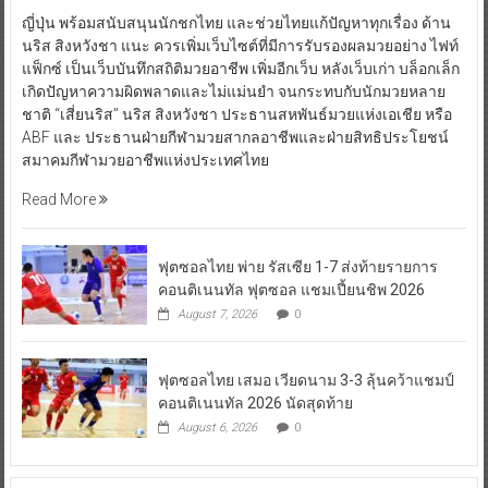
ญี่ปุ่น พร้อมสนับสนุนนักชกไทย และช่วยไทยแก้ปัญหาทุกเรื่อง ด้าน
นริส สิงหวังชา แนะ ควรเพิ่มเว็บไซต์ที่มีการรับรองผลมวยอย่าง ไฟท์
แฟ็กซ์ เป็นเว็บบันทึกสถิติมวยอาชีพ เพิ่มอีกเว็บ หลังเว็บเก่า บล็อกเล็ก
เกิดปัญหาความผิดพลาดและไม่แม่นยำ จนกระทบกับนักมวยหลาย
ชาติ “เสี่ยนริส” นริส สิงหวังชา ประธานสหพันธ์มวยแห่งเอเชีย หรือ
ABF และ ประธานฝ่ายกีฬามวยสากลอาชีพและฝ่ายสิทธิประโยชน์
สมาคมกีฬามวยอาชีพแห่งประเทศไทย
Read More
ฟุตซอลไทย พ่าย รัสเซีย 1-7 ส่งท้ายรายการ
คอนติเนนทัล ฟุตซอล แชมเปี้ยนชิพ 2026
August 7, 2026
0
ฟุตซอลไทย เสมอ เวียดนาม 3-3 ลุ้นคว้าแชมป์
คอนติเนนทัล 2026 นัดสุดท้าย
August 6, 2026
0