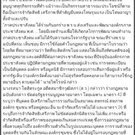
อนุญาตทุกกิจกรรมที่ทำ แม้ว่าจะเป็นกิจกรรมสาธารณะประโยชน์ก็ตาม
ถือเป็นการจำกัดสิทธิ เสรีภาพ ที่สำคัญมีบทลงโทษรุนแรง เป็นโทษอาญา
ทั้งจำและปรับ
“ภาคประชาสังคม ได้ร่วมกันยกร่าง พ.ร.บ.ส่งเสริมและพัฒนาองค์กรภาค
ประชาสังคม พ.ศ. … โดยมีเจตจำนงเพื่อให้เกิดกลไกการพัฒนาคนทำงาน
ภาคประชาสังคม แต่ไม่ได้รับความสนใจจากรัฐบาล ขณะที่ร่างพ.ร.บ.
ฉบับที่ครม. เห็นชอบ มีการใช้ถ้อยคำในกฎหมาย ที่เป็นภาษาโบราณว่า
ไถยจิต ที่หมายความว่า จิตที่จะคิดลักขโมย แสดงให้เห็นถึงทัศนคติของผู้
ออกกฎหมาย และอคติที่มีต่อภาคประชาสังคม ขณะที่ปัจจุบันองค์กรภาค
ประชาสังคม ปฏิบัติตามกฎหมายที่ควบคุมอยู่แล้ว เช่น การจดทะเบียน
เป็นนิติบุคคล องค์กร หรือมูลนิธิ มีการตรวจสอบการเสียภาษีอยู่แล้ว หรือ
หากรัฐเห็นว่าองค์กรจัดตั้งมาอย่างไม่สุจริตหรือหลอกลวง ก็สามารถใช้กฎ
หมายอื่นๆ ควบคุมได้ ” นายไพโรจน์ กล่าว
นางรสนา โตสิตระกูล อดีตสมาชิกวุฒิสภา (ส.ว.) กล่าวว่า ร่างกฎหมาย
ฉบับดังกล่าว ขัดต่อรัฐธรรมนูญหลายมาตรา โดยเฉพาะ มาตรา 42 ที่
ระบุว่า ที่บุคคล มีเสรีภาพในการรวมกันเป็นสมาคม สหกรณ์ สหภาพ
องค์กร ชุมชน หรือหมู่คณะอื่น จะจำกัดเสรีภาพไม่ได้ และมาตรา 26 ที่
ระบุถึงการจำกัดสิทธิเสรีภาพ ไม่ขัดต่อหลักนิติธรรม ไม่เพิ่ม ภาระหรือ
จำกัดสิทธิหรือเสรีภาพของบุคคลเกินสมควรแก่เหตุ ซึ่งการออกกฎหมาย
เพื่อควบคุมไปถึง องค์กรที่รวมตัวกันในรูปแบบคณะบุคคล การรวมตัวของ
บุคคลที่รวมกันในลักษณะองค์กรชุมชน ซึ่งไม่ได้อยู่ในกรอบกฎหมายที่