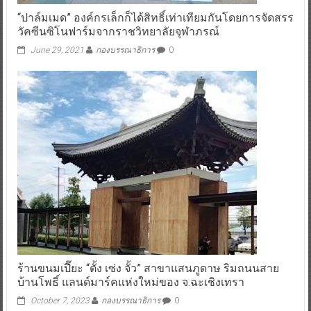
“ปาล์มเมด” องค์กรเล็กก็ได้สิทธิ์เท่าเทียมกันโดยการจัดสรร
วัคซีนซิโนฟาร์มจากราชวิทยาลัยจุฬาภรณ์
June 29, 2021
กองบรรณาธิการ
0
ร้านขนมเปี๊ยะ “ตั้ง เซ่ง จั้ว” สาขาแสนภูดาษ ริมถนนสาย
บ้านโพธิ์ แลนด์มาร์คแห่งใหม่ของ จ.ฉะเชิงเทรา
October 7, 2023
กองบรรณาธิการ
0