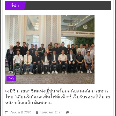
กีฬา
กีฬา
เจบีซี มวยอาชีพแห่งญี่ปุ่น พร้อมสนับสนุนนักมวยชาว
ไทย “เสี่ยนริส”แนะเพิ่มไฟท์แฟ็กซ์ เว็บรับรองสถิติมวย
หลัง บล็อกเล็ก ผิดพลาด
August 8, 2026
กองบรรณาธิการ
0