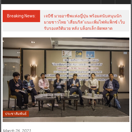
Breaking News:
เจบีซี มวยอาชีพแห่งญี่ปุ่น พร้อมสนับสนุนนัก
มวยชาวไทย “เสี่ยนริส”แนะเพิ่มไฟท์แฟ็กซ์ เว็บ
รับรองสถิติมวย หลัง บล็อกเล็ก ผิดพลาด
ประชาสัมพันธ์
March 26, 2021