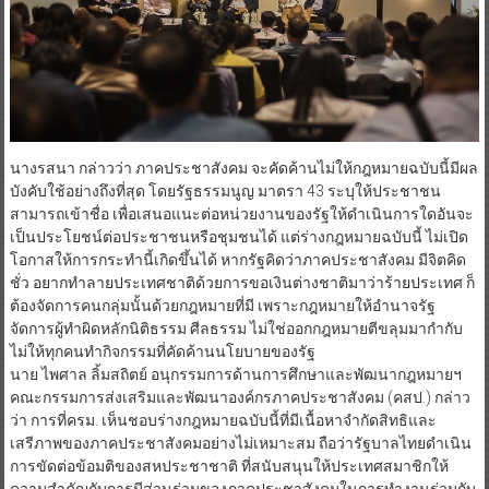
นางรสนา กล่าวว่า ภาคประชาสังคม จะคัดค้านไม่ให้กฎหมายฉบับนี้มีผล
บังคับใช้อย่างถึงที่สุด โดยรัฐธรรมนูญ มาตรา 43 ระบุให้ประชาชน
สามารถเข้าชื่อ เพื่อเสนอแนะต่อหน่วยงานของรัฐให้ดำเนินการใดอันจะ
เป็นประโยชน์ต่อประชาชนหรือชุมชนได้ แต่ร่างกฎหมายฉบับนี้ ไม่เปิด
โอกาสให้การกระทำนี้เกิดขึ้นได้ หากรัฐคิดว่าภาคประชาสังคม มีจิตคิด
ชั่ว อยากทำลายประเทศชาติด้วยการขอเงินต่างชาติมาว่าร้ายประเทศ ก็
ต้องจัดการคนกลุ่มนั้นด้วยกฎหมายที่มี เพราะกฎหมายให้อำนาจรัฐ
จัดการผู้ทำผิดหลักนิติธรรม ศีลธรรม ไม่ใช่ออกกฎหมายตีขลุมมากำกับ
ไม่ให้ทุกคนทำกิจกรรมที่คัดค้านนโยบายของรัฐ
นาย ไพศาล ลิ้มสถิตย์ อนุกรรมการด้านการศึกษาและพัฒนากฎหมายฯ
คณะกรรมการส่งเสริมและพัฒนาองค์กรภาคประชาสังคม (คสป.) กล่าว
ว่า การที่ครม. เห็นชอบร่างกฎหมายฉบับนี้ที่มีเนื้อหาจำกัดสิทธิและ
เสรีภาพของภาคประชาสังคมอย่างไม่เหมาะสม ถือว่ารัฐบาลไทยดำเนิน
การขัดต่อข้อมติของสหประชาชาติ ที่สนับสนุนให้ประเทศสมาชิกให้