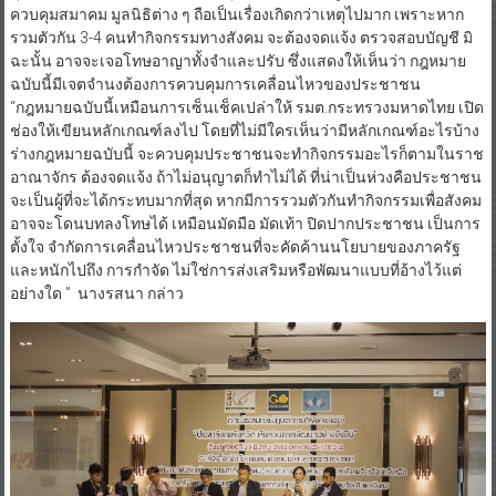
ควบคุมสมาคม มูลนิธิต่าง ๆ ถือเป็นเรื่องเกิดกว่าเหตุไปมาก เพราะหาก
รวมตัวกัน 3-4 คนทำกิจกรรมทางสังคม จะต้องจดแจ้ง ตรวจสอบบัญชี มิ
ฉะนั้น อาจจะเจอโทษอาญาทั้งจำและปรับ ซึ่งแสดงให้เห็นว่า กฎหมาย
ฉบับนี้มีเจตจำนงต้องการควบคุมการเคลื่อนไหวของประชาชน
“กฎหมายฉบับนี้เหมือนการเซ็นเช็คเปล่าให้ รมต.กระทรวงมหาดไทย เปิด
ช่องให้เขียนหลักเกณฑ์ลงไป โดยที่ไม่มีใครเห็นว่ามีหลักเกณฑ์อะไรบ้าง
ร่างกฎหมายฉบับนี้ จะควบคุมประชาชนจะทำกิจกรรมอะไรก็ตามในราช
อาณาจักร ต้องจดแจ้ง ถ้าไม่อนุญาตก็ทำไม่ได้ ที่น่าเป็นห่วงคือประชาชน
จะเป็นผู้ที่จะได้กระทบมากที่สุด หากมีการรวมตัวกันทำกิจกรรมเพื่อสังคม
อาจจะโดนบทลงโทษได้ เหมือนมัดมือ มัดเท้า ปิดปากประชาชน เป็นการ
ตั้งใจ จำกัดการเคลื่อนไหวประชาชนที่จะคัดค้านนโยบายของภาครัฐ
และหนักไปถึง การกำจัด ไม่ใช่การส่งเสริมหรือพัฒนาแบบที่อ้างไว้แต่
อย่างใด ” นางรสนา กล่าว