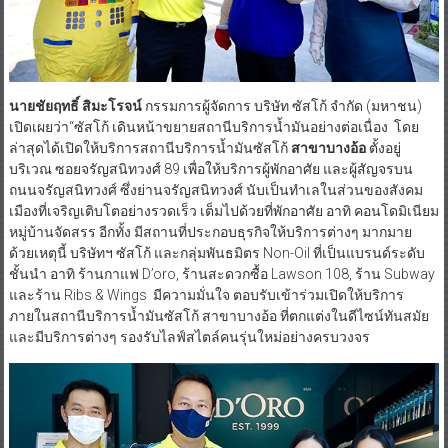
นายชัยฤทธิ์ สิมะโรจน์
กรรมการผู้จัดการ บริษัท ซัสโก้ จำกัด (มหาชน)
เปิดเผยว่า“ซัสโก้ เดินหน้าขยายสถานีบริการน้ำมันอย่างต่อเนื่อง โดย
ล่าสุดได้เปิดให้บริการสถานีบริการน้ำมันซัสโก้
สาขาบางอ้อ
ตั้งอยู่
บริเวณ ซอยจรัญสนิทวงศ์ 89 เพื่อให้บริการผู้พักอาศัย และผู้สัญจรบน
ถนนจรัญสนิทวงศ์ ซึ่งย่านจรัญสนิทวงศ์ นับเป็นทำเลในส่วนของสังคม
เมืองที่เจริญเติบโตอย่างรวดเร็ว เต็มไปด้วยที่พักอาศัย อาทิ คอนโดมิเนียม
หมู่บ้านจัดสรร อีกทั้ง มีสถานที่ประกอบธุรกิจให้บริการต่างๆ มากมาย
ด้วยเหตุนี้ บริษัทฯ ซัสโก้ และกลุ่มพันธมิตร Non-Oil ที่เป็นแบรนด์ระดับ
ชั้นนำ อาทิ ร้านกาแฟ D’oro, ร้านสะดวกซื้อ Lawson 108, ร้าน Subway
และร้าน Ribs & Wings มีความมั่นใจ ตอบรับเข้าร่วมเปิดให้บริการ
ภายในสถานีบริการน้ำมันซัสโก้ สาขาบางอ้อ ที่ตกแต่งในดีไซน์ทันสมัย
และมีบริการต่างๆ รองรับไลฟ์สไตล์คนรุ่นใหม่อย่างครบวงจร