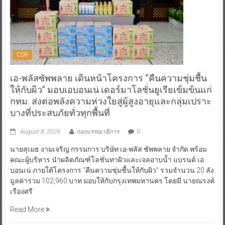
CSR
เอ-พลัสซัพพลาย เดินหน้าโครงการ “คืนความชุ่มชื้น
ให้กับผิว” มอบเอบอนเน่ เดอร์มาโลชั่นยูเรียเข้มข้นแก่
กทม. ส่งต่อพลังความห่วงใยสู่ผู้สูงอายุและกลุ่มเปราะ
บางที่ประสบภัยทั่วทุกพื้นที่
August 8, 2026
กองบรรณาธิการ
0
นายสุเมธ งามเจริญ กรรมการ บริษัท เอ-พลัส ซัพพลาย จำกัด พร้อม
คณะผู้บริหาร นำผลิตภัณฑ์โลชั่นทาผิวและเจลอาบน้ำ แบรนด์ เอ
บอนเน่ ภายใต้โครงการ “คืนความชุ่มชื้นให้กับผิว” รวมจำนวน 20 ลัง
มูลค่ารวม 102,960 บาท มอบให้กับกรุงเทพมหานคร โดยมี นายณรงค์
เรืองศรี
Read More