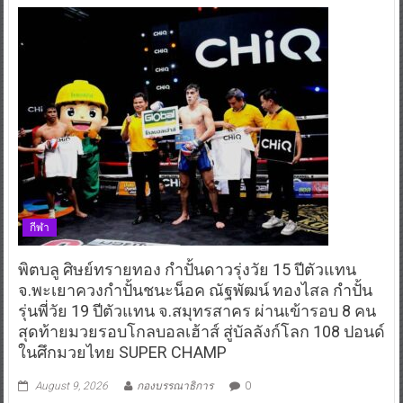
กีฬา
พิตบลู ศิษย์ทรายทอง กำปั้นดาวรุ่งวัย 15 ปีตัวแทน
จ.พะเยาควงกำปั้นชนะน็อค ณัฐพัฒน์ ทองไสล กำปั้น
รุ่นพี่วัย 19 ปีตัวแทน จ.สมุทรสาคร ผ่านเข้ารอบ 8 คน
สุดท้ายมวยรอบโกลบอลเฮ้าส์ สู่บัลลังก์โลก 108 ปอนด์
ในศึกมวยไทย SUPER CHAMP
August 9, 2026
กองบรรณาธิการ
0