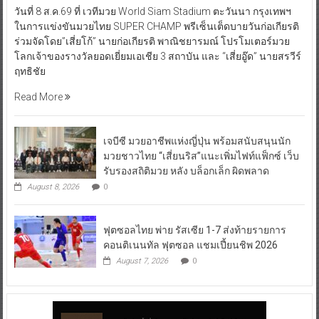
วันที่ 8 ส.ค.69 ที่ เวทีมวย World Siam Stadium ตะวันนา กรุงเทพฯ
ในการแข่งขันมวยไทย SUPER CHAMP พรีเซ็นเต็ดบายวันก่อเกียรติ
ร่วมจัดโดย”เสี่ยโก้” นายก่อเกียรติ พาณิชยารมณ์ โปรโมเตอร์มวย
โลกเจ้าของรางวัลยอดเยี่ยมเอเชีย 3 สถาบัน และ “เสี่ยอู๊ด” นายสรวีร์
ฤทธิชัย
Read More
เจบีซี มวยอาชีพแห่งญี่ปุ่น พร้อมสนับสนุนนัก
มวยชาวไทย “เสี่ยนริส”แนะเพิ่มไฟท์แฟ็กซ์ เว็บ
รับรองสถิติมวย หลัง บล็อกเล็ก ผิดพลาด
August 8, 2026
0
ฟุตซอลไทย พ่าย รัสเซีย 1-7 ส่งท้ายรายการ
คอนติเนนทัล ฟุตซอล แชมเปี้ยนชิพ 2026
August 7, 2026
0