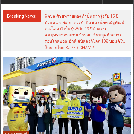
Breaking News:
พิตบลู ศิษย์ทรายทอง กำปั้นดาวรุ่งวัย 15 ปี
ตัวแทน จ.พะเยาควงกำปั้นชนะน็อค ณัฐพัฒน์
ทองไสล กำปั้นรุ่นพี่วัย 19 ปีตัวแทน
จ.สมุทรสาคร ผ่านเข้ารอบ 8 คนสุดท้ายมวย
รอบโกลบอลเฮ้าส์ สู่บัลลังก์โลก 108 ปอนด์ใน
ศึกมวยไทย SUPER CHAMP