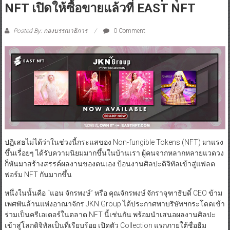
NFT เปิดให้ซื้อขายแล้วที่ EAST NFT
Posted By: กองบรรณาธิการ
0 Comment
ปฏิเสธไม่ได้ว่าในช่วงนี้กระแสของ Non-fungible Tokens (NFT) มาแรง
ขึ้นเรื่อยๆ ได้รับความนิยมมากขึ้นในบ้านเรา ผู้คนจากหลากหลายแวดวง
ก็หันมาสร้างสรรค์ผลงานของตนเอง ป้อนงานศิลปะดิจิทัลเข้าสู่แฟลต
ฟอร์ม NFT กันมากขึ้น
หนึ่งในนั้นคือ “แอน จักรพงษ์” หรือ คุณจักรพงษ์ จักราจุฑาธิบดิ์ CEO ข้าม
เพศพันล้านแห่งอาณาจักร JKN Group ได้ประกาศพาบริษัทฯกระโดดเข้า
ร่วมเป็นครีเอเตอร์ในตลาด NFT นี้เช่นกัน พร้อมนำเสนอผลงานศิลปะ
เข้าสู่โลกดิจิทัลเป็นที่เรียบร้อย เปิดตัว Collection แรกภายใต้ชื่อธีม