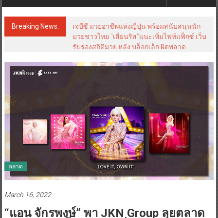
Breaking News:
เจบีซี มวยอาชีพแห่งญี่ปุ่น พร้อมสนับสนุนนัก
มวยชาวไทย “เสี่ยนริส”แนะเพิ่มไฟท์แฟ็กซ์ เว็บ
รับรองสถิติมวย หลัง บล็อกเล็ก ผิดพลาด
ตลาด
March 16, 2022
“แอน จักรพงษ์” พา JKN Group ลุยตลาด