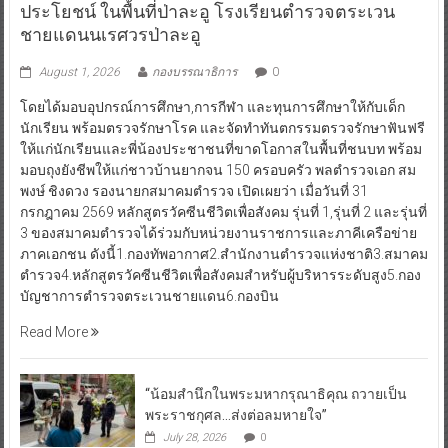
ประโยชน์ ในพื้นที่ป่าละอู โรงเรียนตำรวจตระเวน
ชายแดนนเรศวรป่าละอู
August 1, 2026
กองบรรณาธิการ
0
โดยได้มอบอุปกรณ์การศึกษา,การกีฬา และทุนการศึกษาให้กับเด็ก
นักเรียน พร้อมตรวจรักษาโรค และจัดทำทันตกรรมตรวจรักษาฟันฟรี
ให้แก่นักเรียนและพี่น้องประชาชนที่ขาดโอกาสในพื้นที่ชนบท พร้อม
มอบถุงยังชีพให้แก่ชาวบ้านยากจน 150 ครอบครัว พลตำรวจเอก สม
พงษ์ ชิงดวง รองนายกสมาคมตำรวจ เปิดเผยว่า เมื่อวันที่ 31
กรกฎาคม 2569 หลักสูตรวัคซีนชีวิตเพื่อสังคม รุ่นที่ 1,รุ่นที่ 2 และรุ่นที่
3 ของสมาคมตำรวจได้ร่วมกับหน่วยงานราชการและภาคีเครือข่าย
ภาคเอกชน ดังนี้1.กองทัพอากาศ2.สำนักงานตำรวจแห่งชาติ3.สมาคม
ตำรวจ4.หลักสูตรวัคซีนชีวิตเพื่อสังคมสำหรับผู้บริหารระดับสูง5.กอง
บัญชาการตำรวจตระเวนชายแดน6.กองบิน
Read More
“น้อมสำนึกในพระมหากรุณาธิคุณ ถวายเป็น
พระราชกุศล…ส่งต่อลมหายใจ”
July 28, 2026
0