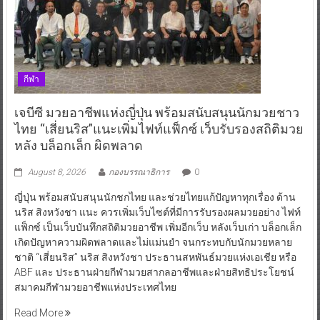
กีฬา
เจบีซี มวยอาชีพแห่งญี่ปุ่น พร้อมสนับสนุนนักมวยชาว
ไทย “เสี่ยนริส”แนะเพิ่มไฟท์แฟ็กซ์ เว็บรับรองสถิติมวย
หลัง บล็อกเล็ก ผิดพลาด
August 8, 2026
กองบรรณาธิการ
0
ญี่ปุ่น พร้อมสนับสนุนนักชกไทย และช่วยไทยแก้ปัญหาทุกเรื่อง ด้าน
นริส สิงหวังชา แนะ ควรเพิ่มเว็บไซต์ที่มีการรับรองผลมวยอย่าง ไฟท์
แฟ็กซ์ เป็นเว็บบันทึกสถิติมวยอาชีพ เพิ่มอีกเว็บ หลังเว็บเก่า บล็อกเล็ก
เกิดปัญหาความผิดพลาดและไม่แม่นยำ จนกระทบกับนักมวยหลาย
ชาติ “เสี่ยนริส” นริส สิงหวังชา ประธานสหพันธ์มวยแห่งเอเชีย หรือ
ABF และ ประธานฝ่ายกีฬามวยสากลอาชีพและฝ่ายสิทธิประโยชน์
สมาคมกีฬามวยอาชีพแห่งประเทศไทย
Read More