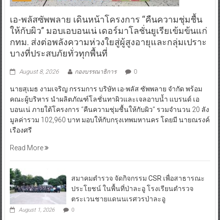
เอ-พลัสซัพพลาย เดินหน้าโครงการ “คืนความชุ่มชื้น
ให้กับผิว” มอบเอบอนเน่ เดอร์มาโลชั่นยูเรียเข้มข้นแก่
กทม. ส่งต่อพลังความห่วงใยสู่ผู้สูงอายุและกลุ่มเปราะ
บางที่ประสบภัยทั่วทุกพื้นที่
August 8, 2026
กองบรรณาธิการ
0
นายสุเมธ งามเจริญ กรรมการ บริษัท เอ-พลัส ซัพพลาย จำกัด พร้อม
คณะผู้บริหาร นำผลิตภัณฑ์โลชั่นทาผิวและเจลอาบน้ำ แบรนด์ เอ
บอนเน่ ภายใต้โครงการ “คืนความชุ่มชื้นให้กับผิว” รวมจำนวน 20 ลัง
มูลค่ารวม 102,960 บาท มอบให้กับกรุงเทพมหานคร โดยมี นายณรงค์
เรืองศรี
Read More
สมาคมตำรวจ จัดกิจกรรม CSR เพื่อสาธารณะ
ประโยชน์ ในพื้นที่ป่าละอู โรงเรียนตำรวจ
ตระเวนชายแดนนเรศวรป่าละอู
August 1, 2026
0