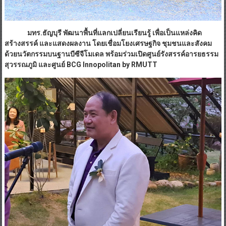
มทร.ธัญบุรี พัฒนาพื้นที่แลกเปลี่ยนเรียนรู้ เพื่อเป็นแหล่งคิด
สร้างสรรค์ และแสดงผลงาน โดยเชื่อมโยงเศรษฐกิจ ชุมชนและสังคม
ด้วยนวัตกรรมบนฐานบีซีจีโมเดล พร้อมร่วมเปิดศูนย์รังสรรค์อารยธรรม
สุวรรณภูมิ และศูนย์
BCG Innopolitan by RMUTT