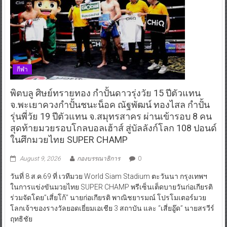
กีฬา
พิตบลู ศิษย์ทรายทอง กำปั้นดาวรุ่งวัย 15 ปีตัวแทน
จ.พะเยาควงกำปั้นชนะน็อค ณัฐพัฒน์ ทองไสล กำปั้น
รุ่นพี่วัย 19 ปีตัวแทน จ.สมุทรสาคร ผ่านเข้ารอบ 8 คน
สุดท้ายมวยรอบโกลบอลเฮ้าส์ สู่บัลลังก์โลก 108 ปอนด์
ในศึกมวยไทย SUPER CHAMP
August 9, 2026
กองบรรณาธิการ
0
วันที่ 8 ส.ค.69 ที่ เวทีมวย World Siam Stadium ตะวันนา กรุงเทพฯ
ในการแข่งขันมวยไทย SUPER CHAMP พรีเซ็นเต็ดบายวันก่อเกียรติ
ร่วมจัดโดย”เสี่ยโก้” นายก่อเกียรติ พาณิชยารมณ์ โปรโมเตอร์มวย
โลกเจ้าของรางวัลยอดเยี่ยมเอเชีย 3 สถาบัน และ “เสี่ยอู๊ด” นายสรวีร์
ฤทธิชัย
Read More