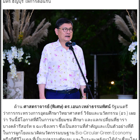
ด้าน
ศาสตราจารย์ (พิเศษ) ดร.เอนก เหล่าธรรมทัศน์
รัฐมนตรี
ว่าการกระทรวงการอุดมศึกษาวิทยาศาสตร์ วิจัยและนวัตกรรม (อว.) เผย
ว่า วันนี้มีโอกาสที่ดีในการมาเยี่ยมชม ศึกษา และแลกเปลี่ยนที่ธารา
บางคล้ารีสอร์ท จ.ฉะเชิงเทรา ซึ่งเป็นสถานที่สำคัญและเป็นตัวอย่างที่ดี
ในการผูกโยงแนวคิดนวัตกรรมบนฐาน Bio-Circular-Green Economy
หรือบีซีจีโมเดล ที่เป็นรูปธรรมชัดเจน และในระยะหลังมาได้นำเชื่อมโยง
กับสุวรรณภูมิศึกษา นับว่าทุกพื้นที่ของธาราบางคล้ารีสอร์ทได้สร้าง