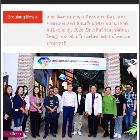
Breaking News:
ททท. ภูมิภาคภาคตะวันออก ชูความสำเร็จ
“Agent Fam Trip: Give & Go East” ปลื้มผู้
ประกอบการตอบรับเยี่ยม พร้อมต่อยอดขายแพ็ก
เกจ Corporate กระตุ้นเศรษฐกิจ
การศึกษา