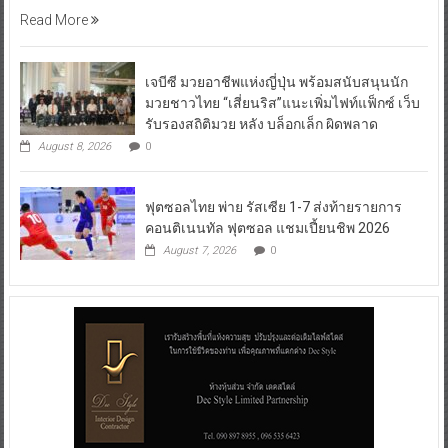
เจบีซี มวยอาชีพแห่งญี่ปุ่น พร้อมสนับสนุนนัก
มวยชาวไทย “เสี่ยนริส”แนะเพิ่มไฟท์แฟ็กซ์ เว็บ
รับรองสถิติมวย หลัง บล็อกเล็ก ผิดพลาด
August 8, 2026
0
ฟุตซอลไทย พ่าย รัสเซีย 1-7 ส่งท้ายรายการ
คอนติเนนทัล ฟุตซอล แชมเปี้ยนชิพ 2026
August 7, 2026
0