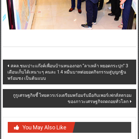
Post
สคล.ชมเปาะแก๊งค์เพื่อนบ้านหนองกอก “ลาเหล้า หยอดกระปุก” 3
เดือนเก็บได้เหนาะๆ คนละ 1.4 หมื่นบาทต่อยอดกิจกรรมสู่บุญกฐิน
navigation
พร้อมชง เป็นต้นแบบ
กูรูเศรษฐกิจชี้ ไทยควรเร่งเตรียมพร้อมรับมือกับเพอร์เฟกส์สตรอม
ของภาวะเศรษฐกิจถดถอยทั่วโลก
You May Also Like