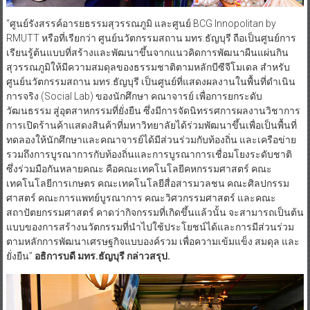
“ศูนย์รังสรรค์อารยธรรมสุวรรณภูมิ และศูนย์ BCG Innopolitan by
RMUTT หรือที่เรียกว่า ศูนย์นวัตกรรมสถาน มทร.ธัญบุรี ถือเป็นศูนย์การ
เรียนรู้ต้นแบบที่สร้างและพัฒนาขึ้นจากแนวคิดการพัฒนาผืนแผ่นกิน
สุวรรณภูมิให้มีความสมดุลของธรรมชาติตามหลักบีซีจีโมเดล สำหรับ
ศูนย์นวัตกรรมสถาน มทร.ธัญบุรี เป็นศูนย์ที่แสดงผลงานในพื้นที่ดำเนิน
การจริง (Social Lab) ของนักศึกษา คณาจารย์ เพื่อการยกระดับ
วัฒนธรรม สู่อุตสาหกรรมที่ยั่งยืน ซึ่งมีการจัดนิทรรศการผลงานวิชาการ
การเปิดร้านค้าแสดงสินค้าที่มหาวิทยาลัยได้ร่วมพัฒนาขึ้นเพื่อเป็นพื้นที่
ทดลองให้นักศึกษาและคณาจารย์ได้มีส่วนร่วมกับท้องถิ่น และเครือข่าย
รวมถึงการบูรณาการกับท้องถิ่นและการบูรณาการเชื่อมโยงระดับชาติ
ซึ่งร่วมมือกันหลายคณะ คือคณะเทคโนโลยีคหกรรมศาสตร์ คณะ
เทคโนโลยีการเกษตร คณะเทคโนโลยีสื่อสารมวลชน คณะศิลปกรรม
ศาสตร์ คณะการแพทย์บูรณาการ คณะวิศวกรรมศาสตร์ และคณะ
สถาปัตยกรรมศาสตร์ คาดว่ากิจกรรมที่เกิดขึ้นแล้วนั้น จะสามารถเป็นต้น
แบบของการสร้างนวัตกรรมที่นำไปใช้ประโยชน์ได้และการมีส่วนร่วม
ตามหลักการพัฒนาเศรษฐกิจแบบองค์รวม เพื่อความเข้มแข็ง สมดุล และ
ยั่งยืน”
อธิการบดี มทร.ธัญบุรี กล่าวสรุป.