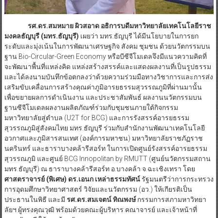
รศ.ดร.สมหมาย ผิวสอาด อธิการบดีมหาวิทยาลัยเทคโนโลยีราช
มงคลธัญบุรี (มทร.ธัญบุรี)
เผยว่า มทร.ธัญบุรี ได้มีนโยบายในการยก
ระดับและมุ่งเน้นในการพัฒนาเศรษฐกิจ สังคม ชุมชน ด้วยนวัตกรรมบน
ฐาน Bio-Circular-Green Economy หรือบีซีจีโมเดลจึงมีแนวความคิดที่
จะพัฒนาพื้นที่แหล่งคิด แหล่งสร้างสรรค์และแสดงผลงานที่เป็นรูปธรรม
และได้ลงนามบันทึกข้อตกลงว่าด้วยความร่วมมือทางวิชาการและการส่ง
เสริมขับเคลื่อนการสร้างคุณค่าภูมิอารยธรรมสุวรรณภูมิที่ผ่านมานั้น
เพื่อขยายผลการดำเนินงาน และประชาสัมพันธ์ ผลงานนวัตกรรมบน
ฐานซีจีโมเดลผลงานผลิตภัณฑ์ร่วมกับชุมชนภายใต้กิจกรรม
มหาวิทยาลัยสู่ตำบล (U2T for BCG) และการรังสรรค์อารยธรรม
สุวรรณภูมิสู่สังคมไทย มทร.ธัญบุรี ร่วมกับสำนักงานพัฒนาเทคโนโลยี
อวกาศและภูมิสารสนเทศ (องค์การมหาชน) มหาวิทยาลัยราชภัฏราช
นครินทร์ และธาราบางคล้ารีสอร์ท ในการเปิดศูนย์รังสรรค์อารยธรรม
สุวรรณภูมิ และศูนย์ BCG Innopolitan by RMUTT (ศูนย์นวัตกรรมสถาน
มทร.ธัญบุรี) ณ ธาราบางคล้ารีสอร์ท อ.บางคล้า จ.ฉะเชิงเทรา โดย
ศาสตราจารย์ (พิเศษ) ดร.เอนก เหล่าธรรมทัศน์
รัฐมนตรีว่าการกระทรวง
การอุดมศึกษาวิทยาศาสตร์ วิจัยและนวัตกรรม (อว.) ให้เกียรติเป็น
ประธานในพิธี และมี
รศ.ดร.สมเจตน์ ทิณพงษ์
กรรมการสภามหาวิทยา
ลัยฯ ผู้ทรงคุณวุฒิ พร้อมด้วยคณะผู้บริหาร คณาจารย์ และเจ้าหน้าที่
มทร.ธัญบุรี ให้การต้อนรับ