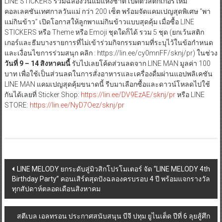
LINE STICKERS ร่วมฉลองวันแม่แห่งชาติ เปิดตัวสติกเกอร์ใหม่
คอลเลคชันเทศกาลวันแม่ กว่า 200 เซ็ต พร้อมจัดแคมเปญสุดพิเศษ “พา
แม่กินข้าว” เปิดโอกาสให้ลูกพาแม่กินข้าวแบบสุดคุ้ม เมื่อซื้อ LINE
STICKERS หรือ Theme หรือ Emoji ชุดใดก็ได้ รวม 5 ชุด (ยกเว้นสติก
เกอร์และธีมบางรายการที่ไม่เข้าร่วมกิจกรรมตามที่ระบุไว้ในข้อกำหนด
และเงื่อนไขการร่วมสนุก คลิก : https://lin.ee/cy0mnFF/sknj/pr) ในช่วง
วันที่
9 – 14 สิงหาคมนี้
รับไปเลยโค้ดส่วนลดจาก LINE MAN มูลค่า 100
บาท เพื่อใช้เป็นส่วนลดในการสั่งอาหารและเครื่องดื่มผ่านแอปพลิเคชัน
LINE MAN แคมเปญสุดคุ้มขนาดนี้ รีบมาเลือกซื้อและดาวน์โหลดไปใช้
กันได้เลยที่ Sticker Shop:
https://lin.ee/DV9EzAE/sknj/pr
หรือ LINE
STORE:
https://lin.ee/NyD7Oez/sknj/pr
Post
LINE MELODY ยกระดับสู่มิวสิกโปรโมเตอร์ จัด “LINE MELODY 4th
Birthday Party” คอนเสิร์ตสุดปังฉลองครบรอบ 4 ปี พร้อมแจกรางวัล
navigation
ทุกสัปดาห์ตลอดเดือนสิงหาคม
สตีเบล เอลทรอน ประกาศสนับสนุน บีจี ปทุม ยูไนเต็ด ปีที่ 6 ลุยสู้ศึก