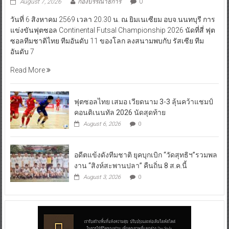
August 7, 2026
กองบรรณาธิการ
0
วันที่ 6 สิงหาคม 2569 เวลา 20.30 น. ณ ยิมเนเซียม อบจ.นนทบุรี การ
แข่งขันฟุตซอล Continental Futsal Championship 2026 นัดที่สี่ ฟุต
ซอลทีมชาติไทย ทีมอันดับ 11 ของโลก ลงสนามพบกับ รัสเซีย ทีม
อันดับ 7
Read More
ฟุตซอลไทย เสมอ เวียดนาม 3-3 ลุ้นคว้าแชมป์
คอนติเนนทัล 2026 นัดสุดท้าย
August 6, 2026
0
อดีตแข้งดังทีมชาติ ยุคบุกเบิก “วัดสุทธิฯ”รวมพล
งาน “สิงห์สะพานปลา” คืนถิ่น 8 ส.ค.นี้
August 3, 2026
0