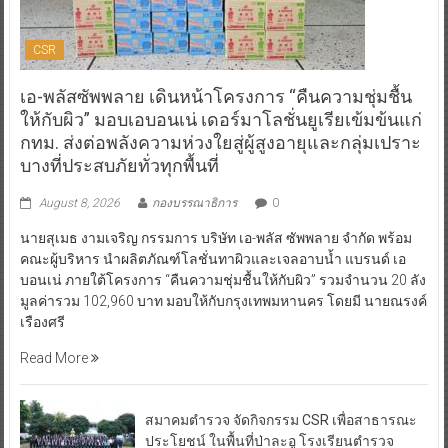
CSR
เอ-พลัสซัพพลาย เดินหน้าโครงการ “คืนความชุ่มชื้น
ให้กับผิว” มอบเอบอนเน่ เดอร์มาโลชั่นยูเรียเข้มข้นแก่
กทม. ส่งต่อพลังความห่วงใยสู่ผู้สูงอายุและกลุ่มเปราะ
บางที่ประสบภัยทั่วทุกพื้นที่
August 8, 2026
กองบรรณาธิการ
0
นายสุเมธ งามเจริญ กรรมการ บริษัท เอ-พลัส ซัพพลาย จำกัด พร้อม
คณะผู้บริหาร นำผลิตภัณฑ์โลชั่นทาผิวและเจลอาบน้ำ แบรนด์ เอ
บอนเน่ ภายใต้โครงการ “คืนความชุ่มชื้นให้กับผิว” รวมจำนวน 20 ลัง
มูลค่ารวม 102,960 บาท มอบให้กับกรุงเทพมหานคร โดยมี นายณรงค์
เรืองศรี
Read More
สมาคมตำรวจ จัดกิจกรรม CSR เพื่อสาธารณะ
ประโยชน์ ในพื้นที่ป่าละอู โรงเรียนตำรวจ