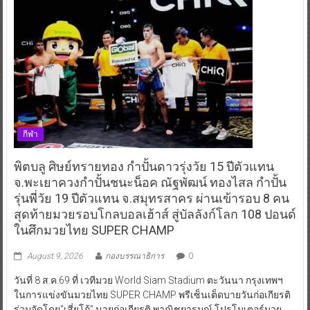
กีฬา
พิตบลู ศิษย์ทรายทอง กำปั้นดาวรุ่งวัย 15 ปีตัวแทน
จ.พะเยาควงกำปั้นชนะน็อค ณัฐพัฒน์ ทองไสล กำปั้น
รุ่นพี่วัย 19 ปีตัวแทน จ.สมุทรสาคร ผ่านเข้ารอบ 8 คน
สุดท้ายมวยรอบโกลบอลเฮ้าส์ สู่บัลลังก์โลก 108 ปอนด์
ในศึกมวยไทย SUPER CHAMP
August 9, 2026
กองบรรณาธิการ
0
วันที่ 8 ส.ค.69 ที่ เวทีมวย World Siam Stadium ตะวันนา กรุงเทพฯ
ในการแข่งขันมวยไทย SUPER CHAMP พรีเซ็นเต็ดบายวันก่อเกียรติ
ร่วมจัดโดย”เสี่ยโก้” นายก่อเกียรติ พาณิชยารมณ์ โปรโมเตอร์มวย