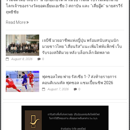
โลกเจ้าของรางวัลยอดเยี่ยมเอเชีย 3 สถาบัน และ “เสี่ยอู๊ด” นายสรวีร์
ฤทธิชัย
Read More
เจบีซี มวยอาชีพแห่งญี่ปุ่น พร้อมสนับสนุนนัก
มวยชาวไทย “เสี่ยนริส”แนะเพิ่มไฟท์แฟ็กซ์ เว็บ
รับรองสถิติมวย หลัง บล็อกเล็ก ผิดพลาด
August 8, 2026
0
ฟุตซอลไทย พ่าย รัสเซีย 1-7 ส่งท้ายรายการ
คอนติเนนทัล ฟุตซอล แชมเปี้ยนชิพ 2026
August 7, 2026
0