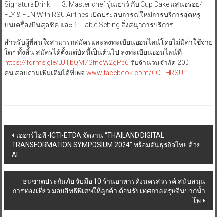
Signature Drink 3. Master chef รุ่นเยาว์ กับ Cup Cake แสนอร่อย4.
FLY & FUN With RSU Airlines เปิดประสบการณ์ใหม่การบริการสุดหรู
บนเครื่องบินสุดชิค และ 5. Table Setting สิ่งสนุกการบริการ
สำหรับผู้ที่สนใจสามารถสมัครและลงทะเบียนออนไลน์โดยไม่มีค่าใช้จ่าย
ใดๆ ทั้งสิ้น สมัครได้ตั้งแต่บัดนี้เป็นต้นไป ลงทะเบียนออนไลน์ที่
https://forms.gle/JJTbQM7SfncW2gPc6
รับจำนวนจำกัด 200
คน สอบถามเพิ่มเติมได้ที่เพจ
www.facebook.com/COTHRSU
Post
เออาร์ไอพี -ICTI-ETDA จัดงาน “THAILAND DIGITAL
TRANSFORMATION SYMPOSIUM 2024” พร้อมดันธุรกิจไทย ด้วย
navigation
AI
ธนชาตประกันภัย จับมือ 10 ร้านอาหารดังนครสวรรค์ สนับสนุน
การท่องเที่ยว มอบสิทธิพิเศษให้ลูกค้า ต้อนรับเทศกาลตรุษจีนปากน้ำ
โพ