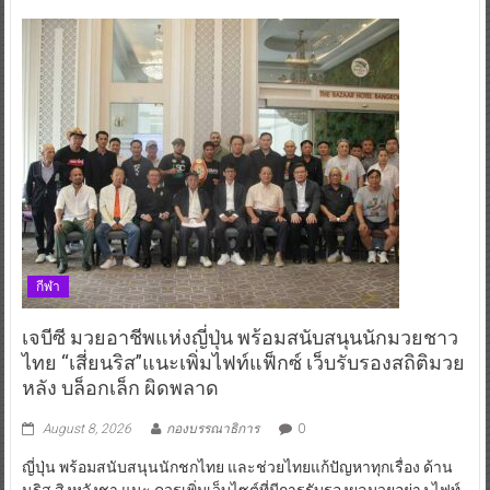
กีฬา
เจบีซี มวยอาชีพแห่งญี่ปุ่น พร้อมสนับสนุนนักมวยชาว
ไทย “เสี่ยนริส”แนะเพิ่มไฟท์แฟ็กซ์ เว็บรับรองสถิติมวย
หลัง บล็อกเล็ก ผิดพลาด
August 8, 2026
กองบรรณาธิการ
0
ญี่ปุ่น พร้อมสนับสนุนนักชกไทย และช่วยไทยแก้ปัญหาทุกเรื่อง ด้าน