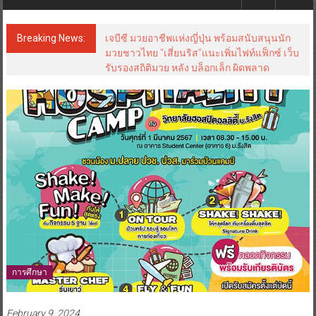
Breaking News:
เจบีซี มวยอาชีพแห่งญี่ปุ่น พร้อมสนับสนุนนัก
มวยชาวไทย “เสี่ยนริส”แนะเพิ่มไฟท์แฟ็กซ์ เว็บ
รับรองสถิติมวย หลัง บล็อกเล็ก ผิดพลาด
การศึกษา
February 9, 2024