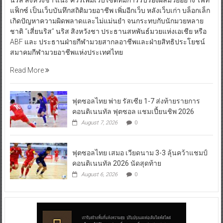
นริส สิงหวังชา แนะ ควรเพิ่มเว็บไซต์ที่มีการรับรองผลมวยอย่าง ไฟท์
แฟ็กซ์ เป็นเว็บบันทึกสถิติมวยอาชีพ เพิ่มอีกเว็บ หลังเว็บเก่า บล็อกเล็ก
เกิดปัญหาความผิดพลาดและไม่แม่นยำ จนกระทบกับนักมวยหลาย
ชาติ “เสี่ยนริส” นริส สิงหวังชา ประธานสหพันธ์มวยแห่งเอเชีย หรือ
ABF และ ประธานฝ่ายกีฬามวยสากลอาชีพและฝ่ายสิทธิประโยชน์
สมาคมกีฬามวยอาชีพแห่งประเทศไทย
Read More
ฟุตซอลไทย พ่าย รัสเซีย 1-7 ส่งท้ายรายการ
คอนติเนนทัล ฟุตซอล แชมเปี้ยนชิพ 2026
August 7, 2026
0
ฟุตซอลไทย เสมอ เวียดนาม 3-3 ลุ้นคว้าแชมป์
คอนติเนนทัล 2026 นัดสุดท้าย
August 6, 2026
0