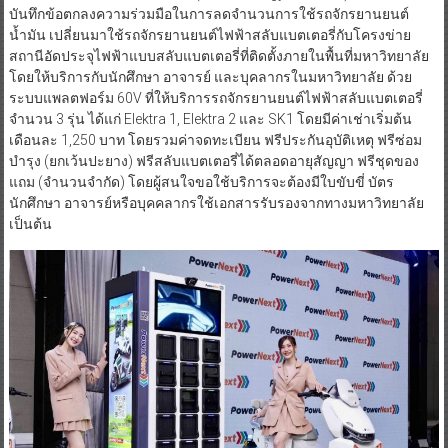
บันทึกข้อตกลงความร่วมมือในการลดจำนวนการใช้รถจักรยานยนต์
น้ำมัน เปลี่ยนมาใช้รถจักรยานยนต์ไฟฟ้าสลับแบตเตอรี่กับโครงข่าย
สถานีอัดประจุไฟฟ้าแบบสลับแบตเตอรี่ที่ติดตั้งภายในพื้นที่มหาวิทยาลัย
โดยให้บริการกับนักศึกษา อาจารย์ และบุคลากรในมหาวิทยาลัย ด้วย
ระบบแพลตฟอร์ม 60V ที่ให้บริการรถจักรยานยนต์ไฟฟ้าสลับแบตเตอรี่
จำนวน 3 รุ่น ได้แก่ Elektra 1, Elektra 2 และ SK1 โดยมีค่าเช่าเริ่มต้น
เดือนละ 1,250 บาท โดยรวมค่าจดทะเบียน ฟรีประกันอุบัติเหตุ ฟรีซ่อม
บำรุง (ยกเว้นปะยาง) ฟรีสลับแบตเตอรี่ได้ตลอดอายุสัญญา ฟรีชุดของ
แถม (จำนวนจำกัด) โดยผู้สนใจขอใช้บริการจะต้องมีใบขับขี่ บัตร
นักศึกษา อาจารย์หรือบุคคลากรใช้เอกสารรับรองจากทางมหาวิทยาลัย
เป็นต้น