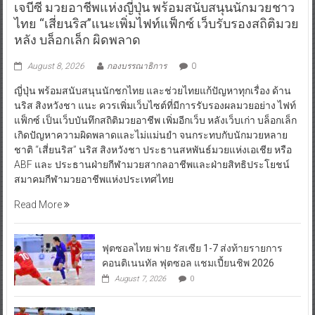
เจบีซี มวยอาชีพแห่งญี่ปุ่น พร้อมสนับสนุนนักมวยชาว
ไทย “เสี่ยนริส”แนะเพิ่มไฟท์แฟ็กซ์ เว็บรับรองสถิติมวย
หลัง บล็อกเล็ก ผิดพลาด
August 8, 2026
กองบรรณาธิการ
0
ญี่ปุ่น พร้อมสนับสนุนนักชกไทย และช่วยไทยแก้ปัญหาทุกเรื่อง ด้าน
นริส สิงหวังชา แนะ ควรเพิ่มเว็บไซต์ที่มีการรับรองผลมวยอย่าง ไฟท์
แฟ็กซ์ เป็นเว็บบันทึกสถิติมวยอาชีพ เพิ่มอีกเว็บ หลังเว็บเก่า บล็อกเล็ก
เกิดปัญหาความผิดพลาดและไม่แม่นยำ จนกระทบกับนักมวยหลาย
ชาติ “เสี่ยนริส” นริส สิงหวังชา ประธานสหพันธ์มวยแห่งเอเชีย หรือ
ABF และ ประธานฝ่ายกีฬามวยสากลอาชีพและฝ่ายสิทธิประโยชน์
สมาคมกีฬามวยอาชีพแห่งประเทศไทย
Read More
ฟุตซอลไทย พ่าย รัสเซีย 1-7 ส่งท้ายรายการ
คอนติเนนทัล ฟุตซอล แชมเปี้ยนชิพ 2026
August 7, 2026
0