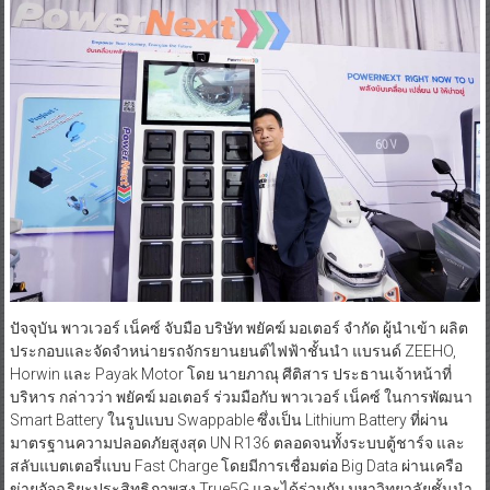
ปัจจุบัน พาวเวอร์ เน็คซ์ จับมือ บริษัท พยัคฆ์ มอเตอร์ จำกัด ผู้นำเข้า ผลิต
ประกอบและจัดจำหน่ายรถจักรยานยนต์ไฟฟ้าชั้นนำ แบรนด์ ZEEHO,
Horwin และ Payak Motor โดย นายภาณุ ศีติสาร ประธานเจ้าหน้าที่
บริหาร กล่าวว่า พยัคฆ์ มอเตอร์ ร่วมมือกับ พาวเวอร์ เน็คซ์ ในการพัฒนา
Smart Battery ในรูปแบบ Swappable ซึ่งเป็น Lithium Battery ที่ผ่าน
มาตรฐานความปลอดภัยสูงสุด UN R136 ตลอดจนทั้งระบบตู้ชาร์จ และ
สลับแบตเตอรี่แบบ Fast Charge โดยมีการเชื่อมต่อ Big Data ผ่านเครือ
ข่ายอัจฉริยะประสิทธิภาพสูง True5G และได้ร่วมกับ มหาวิทยาลัยชั้นนำ