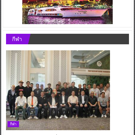
กีฬา
กีฬา