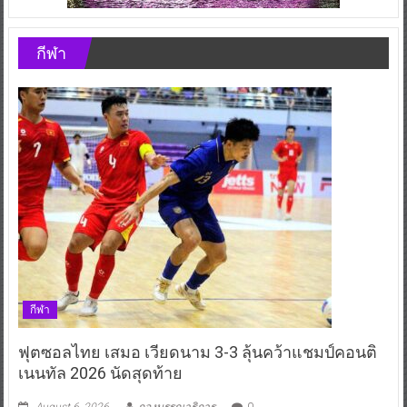
กีฬา
กีฬา
ฟุตซอลไทย เสมอ เวียดนาม 3-3 ลุ้นคว้าแชมป์คอนติ
เนนทัล 2026 นัดสุดท้าย