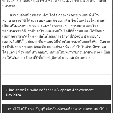
ทำได้อย่างเราที่อื่นๆ และทำไปพร้อม ๆ กัน คงจะช่วยคนไข้ได้มากมาย
มหาศาล
สำหรับอีกหนึ่งชิ้นงานที่ภูมิใจคือ การผ่าตัดด้วยหุ่นยนต์ ที่โรง
พยาบาลราชวิถี ได้ลงระบบหุ่นยนต์ช่วยผ่าตัด ซึ่งเป็นเครื่องใหม่ล่าสุด
เป็นเครื่องแรกของกรมการแพทย์ กระทรวงสาธารณสุข และโรง
พยาบาลราชวิถี เรามีของใหม่และเทคโนโลยีที่ล้ำสมัย และได้พัฒนา
เทคนิคการผ่าตัดใหม่ ๆ เพื่อให้ได้ผลการรักษาที่ดียิ่งขึ้น ประกอบกับ
เทคโนโลยีที่ล้ำสมัยมากขึ้น หุ่นยนต์นี้ช่วยในการผ่าตัดมะเร็งที่ผ่าตัดยาก
ๆ เข้าถึงยาก ๆ หุ่นยนต์ก็จะมีแขนกลต่าง ๆ ที่จะเข้าไปในส่วนที่ควบคุม
โดยแพทย์ ทั้งหมดนี้ประกอบกับเทคนิคใหม่ที่เรารบกวนอวัยวะต่าง ๆ น้อย
ลง ให้ได้ผลการรักษาที่ดีขึ้น” ผศ.(พิเศษ) นายแพทย์ธเนศ กล่าว
Post
ศิลปศาสตร์ ม.รังสิต จัดกิจกรรม Silapasat Achievement
Day 2024
navigation
หน่อไม้ไชโป๊ มทร.ธัญบุรี ผลิตภัณฑ์ทางเลือก คนชอบทานหน่อไม้