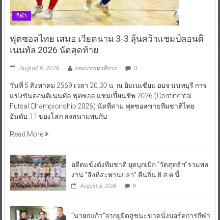
กีฬา
ฟุตซอลไทย เสมอ เวียดนาม 3-3 ลุ้นคว้าแชมป์คอนติ
เนนทัล 2026 นัดสุดท้าย
August 6, 2026
กองบรรณาธิการ
0
วันที่ 5 สิงหาคม 2569 เวลา 20.30 น. ณ ยิมเนเซียม อบจ.นนทบุรี การ
แข่งขันคอนติเนนทัล ฟุตซอล แชมเปี้ยนชิพ 2026 (Continental
Futsal Championship 2026) นัดที่สาม ฟุตซอลชายทีมชาติไทย
อันดับ 11 ของโลก ลงสนามพบกับ
Read More
อดีตแข้งดังทีมชาติ ยุคบุกเบิก “วัดสุทธิฯ”รวมพล
งาน “สิงห์สะพานปลา” คืนถิ่น 8 ส.ค.นี้
August 3, 2026
0
“นายกแก้ว”จากยูยิตสูชนะขาดนั่งบอร์ดการกีฬา