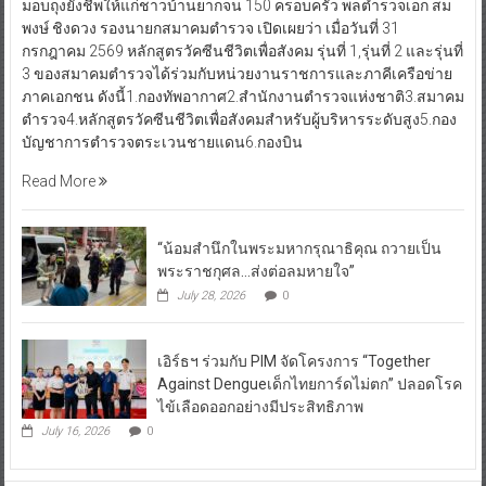
มอบถุงยังชีพให้แก่ชาวบ้านยากจน 150 ครอบครัว พลตำรวจเอก สม
พงษ์ ชิงดวง รองนายกสมาคมตำรวจ เปิดเผยว่า เมื่อวันที่ 31
กรกฎาคม 2569 หลักสูตรวัคซีนชีวิตเพื่อสังคม รุ่นที่ 1,รุ่นที่ 2 และรุ่นที่
3 ของสมาคมตำรวจได้ร่วมกับหน่วยงานราชการและภาคีเครือข่าย
ภาคเอกชน ดังนี้1.กองทัพอากาศ2.สำนักงานตำรวจแห่งชาติ3.สมาคม
ตำรวจ4.หลักสูตรวัคซีนชีวิตเพื่อสังคมสำหรับผู้บริหารระดับสูง5.กอง
บัญชาการตำรวจตระเวนชายแดน6.กองบิน
Read More
“น้อมสำนึกในพระมหากรุณาธิคุณ ถวายเป็น
พระราชกุศล…ส่งต่อลมหายใจ”
July 28, 2026
0
เอิร์ธฯ ร่วมกับ PIM จัดโครงการ “Together
Against Dengueเด็กไทยการ์ดไม่ตก” ปลอดโรค
ไข้เลือดออกอย่างมีประสิทธิภาพ
July 16, 2026
0