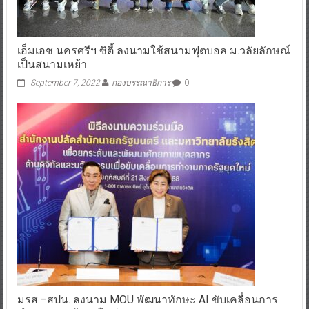
เอ็มเอช นครศรีฯ ซิตี้ ลงนามใช้สนามฟุตบอล ม.วลัยลักษณ์
เป็นสนามเหย้า
September 7, 2022
กองบรรณาธิการ
0
มรส.–สปน. ลงนาม MOU พัฒนาทักษะ AI ขับเคลื่อนการ