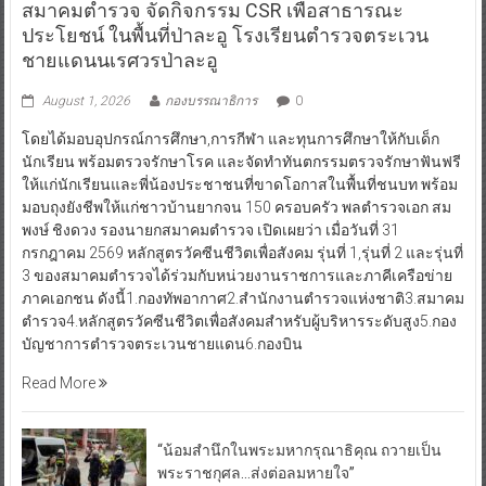
สมาคมตำรวจ จัดกิจกรรม CSR เพื่อสาธารณะ
ประโยชน์ ในพื้นที่ป่าละอู โรงเรียนตำรวจตระเวน
ชายแดนนเรศวรป่าละอู
August 1, 2026
กองบรรณาธิการ
0
โดยได้มอบอุปกรณ์การศึกษา,การกีฬา และทุนการศึกษาให้กับเด็ก
นักเรียน พร้อมตรวจรักษาโรค และจัดทำทันตกรรมตรวจรักษาฟันฟรี
ให้แก่นักเรียนและพี่น้องประชาชนที่ขาดโอกาสในพื้นที่ชนบท พร้อม
มอบถุงยังชีพให้แก่ชาวบ้านยากจน 150 ครอบครัว พลตำรวจเอก สม
พงษ์ ชิงดวง รองนายกสมาคมตำรวจ เปิดเผยว่า เมื่อวันที่ 31
กรกฎาคม 2569 หลักสูตรวัคซีนชีวิตเพื่อสังคม รุ่นที่ 1,รุ่นที่ 2 และรุ่นที่
3 ของสมาคมตำรวจได้ร่วมกับหน่วยงานราชการและภาคีเครือข่าย
ภาคเอกชน ดังนี้1.กองทัพอากาศ2.สำนักงานตำรวจแห่งชาติ3.สมาคม
ตำรวจ4.หลักสูตรวัคซีนชีวิตเพื่อสังคมสำหรับผู้บริหารระดับสูง5.กอง
บัญชาการตำรวจตระเวนชายแดน6.กองบิน
Read More
“น้อมสำนึกในพระมหากรุณาธิคุณ ถวายเป็น
พระราชกุศล…ส่งต่อลมหายใจ”