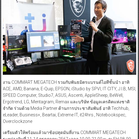
งาน COMMART MEGATECH รวมกับพันธมิตรแบรนด์ไอทีชั้นนำ อาทิ
ACE, AMD, Banana, E-Quip, EPSON, iStudio by SPVI, IT CITY, J.I.B, MSI,
SPEED Computer, Studio7, ASUS, Ascenti, AppleSheep, BeWell,
Ergotrend, LG, Mentagram, Remax และบริษัท ข้อมูลเครดิตแห่งชาติ
จำกัด ร่วมด้วย Media Partner ด้านการประชาสัมพันธ์ อาทิ Techhub,
eLeader, Business+, Beartai, Extreme IT, it24hrs., Notebookspec,
Overclockzone
เตรียมตัวให้พร้อมแล้วมาช้อปสุดมันที่งาน COMMART MEGATECH