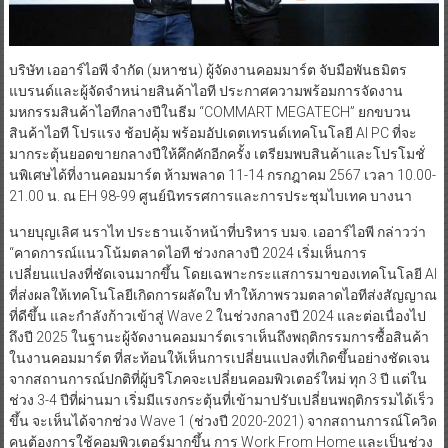
บริษัท เออาร์ไอพี จำกัด (มหาชน) ผู้จัดงานคอมมาร์ต จับมือพันธมิตร
แบรนด์และผู้จัดจำหน่ายสินค้าไอที ประกาศความพร้อมการจัดงาน
มหกรรมสินค้าไอทีกลางปีในธีม “COMMART MEGATECH” ยกขบวน
สินค้าไอที โปรแรง ช้อปคุ้ม พร้อมอัปเดตเทรนด์เทคโนโลยี AI PC ที่จะ
มากระตุ้นยอดขายกลางปีให้คึกคักอีกครั้ง เตรียมพบสินค้าและโปรโมชั่
นพิเศษได้ที่งานคอมมาร์ต ห้ามพลาด 11-14 กรกฎาคม 2567 เวลา 10.00-
21.00 น. ณ EH 98-99 ศูนย์นิทรรศการและการประชุมไบเทค บางนา
นายบุญเลิศ นราไท ประธานเจ้าหน้าที่บริหาร บมจ. เออาร์ไอพี กล่าวว่า
“คาดการณ์แนวโน้มตลาดไอที ช่วงกลางปี 2024 เริ่มเห็นการ
เปลี่ยนแปลงที่ชัดเจนมากขึ้น โดยเฉพาะกระแสการมาของเทคโนโลยี AI
ที่ส่งผลให้เทคโนโลยีเกิดการผลัดใบ ทำให้ภาพรวมตลาดไอทีส่งสัญญาณ
ที่ดีขึ้น และกำลังก้าวเข้าสู่ Wave 2 ในช่วงกลางปี 2024 และต่อเนื่องไป
ถึงปี 2025 ในฐานะผู้จัดงานคอมมาร์ตเราเห็นถึงพฤติกรรมการซื้อสินค้า
ในงานคอมมาร์ต ที่สะท้อนให้เห็นการเปลี่ยนแปลงที่เกิดขึ้นอย่างชัดเจน
จากสถานการณ์ปกติที่ผู้บริโภคจะเปลี่ยนคอมพิวเตอร์ใหม่ ทุก 3 ปี แต่ใน
ช่วง 3-4 ปีที่ผ่านมา เริ่มมีแรงกระตุ้นที่เข้ามาปรับเปลี่ยนพฤติกรรมได้เร็ว
ขึ้น จะเห็นได้จากช่วง Wave 1 (ช่วงปี 2020-2021) จากสถานการณ์โควิด
คนต้องการใช้คอมพิวเตอร์มากขึ้น การ Work From Home และเป็นช่วง