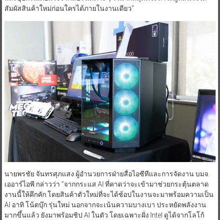
สัมผัสสินค้าใหม่ก่อนใครได้ภายในงานเดียว”
นายพรชัย จันทรศุภแสง ผู้อำนวยการฝ่ายสื่อไอซีทีและการจัดงาน บมจ.
เออาร์ไอพี กล่าวว่า “จากกระแส AI ที่คาดว่าจะเข้ามาช่วยกระตุ้นตลาด
งานนี้ให้คึกคัก โดยสินค้าตัวใหม่ที่จะได้ช้อปในงานจะมาพร้อมความเป็น
AI อาทิ โน้ตบุ๊ก รุ่นใหม่ นอกจากจะเน้นความบางเบา ประหยัดพลังงาน
มากขึ้นแล้ว ยังมาพร้อมชิป AI ในตัว โดยเฉพาะฝั่ง Intel ดูได้จากโลโก้