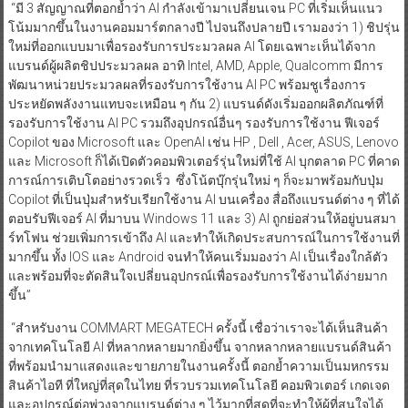
“มี 3 สัญญาณที่ตอกย้ำว่า AI กำลังเข้ามาเปลี่ยนเจน PC ที่เริ่มเห็นแนว
โน้มมากขึ้นในงานคอมมาร์ตกลางปี ไปจนถึงปลายปี เรามองว่า 1) ชิปรุ่น
ใหม่ที่ออกแบบมาเพื่อรองรับการประมวลผล AI โดยเฉพาะเห็นได้จาก
แบรนด์ผู้ผลิตชิปประมวลผล อาทิ Intel, AMD, Apple, Qualcomm มีการ
พัฒนาหน่วยประมวลผลที่รองรับการใช้งาน AI PC พร้อมชูเรื่องการ
ประหยัดพลังงานแทบจะเหมือน ๆ กัน 2) แบรนด์ดังเริ่มออกผลิตภัณฑ์ที่
รองรับการใช้งาน AI PC รวมถึงอุปกรณ์อื่นๆ รองรับการใช้งาน ฟีเจอร์
Copilot ของ Microsoft และ OpenAI เช่น HP , Dell , Acer, ASUS, Lenovo
และ Microsoft ก็ได้เปิดตัวคอมพิวเตอร์รุ่นใหม่ที่ใช้ AI บุกตลาด PC ที่คาด
การณ์การเติบโตอย่างรวดเร็ว ซึ่งโน้ตบุ๊กรุ่นใหม่ ๆ ก็จะมาพร้อมกับปุ่ม
Copilot ที่เป็นปุ่มสำหรับเรียกใช้งาน AI บนเครื่อง สื่อถึงแบรนด์ต่าง ๆ ที่ได้
ตอบรับฟีเจอร์ AI ที่มาบน Windows 11 และ 3) AI ถูกย่อส่วนให้อยู่บนสมา
ร์ทโฟน ช่วยเพิ่มการเข้าถึง AI และทำให้เกิดประสบการณ์ในการใช้งานที่
มากขึ้น ทั้ง IOS และ Android จนทำให้คนเริ่มมองว่า AI เป็นเรื่องใกล้ตัว
และพร้อมที่จะตัดสินใจเปลี่ยนอุปกรณ์เพื่อรองรับการใช้งานได้ง่ายมาก
ขึ้น”
“สำหรับงาน COMMART MEGATECH ครั้งนี้ เชื่อว่าเราจะได้เห็นสินค้า
จากเทคโนโลยี AI ที่หลากหลายมากยิ่งขึ้น จากหลากหลายแบรนด์สินค้า
ที่พร้อมนำมาแสดงและขายภายในงานครั้งนี้ ตอกย้ำความเป็นมหกรรม
สินค้าไอที ที่ใหญ่ที่สุดในไทย ที่รวบรวมเทคโนโลยี คอมพิวเตอร์ เกดเจด
และอุปกรณ์ต่อพ่วงจากแบรนด์ต่าง ๆ ไว้มากที่สุดที่จะทำให้ผู้ที่สนใจได้