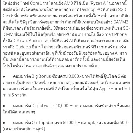
ใหม่อย่าง “Intel Core Ultra” ส่วนฝั่ง AMD ก็ใช้เป็น “Ryzen AI” นอกจากนี้
ยังมีสินค้าตัวใหม่ที่น่าสนใจอีกหลายตัว อาทิ Desktop PC ที่เปิดตัว SSD
Gen 5 ที่มาพร้อมพัดลมระบายความร้อน หรือกระทั่งใส่ชุดน้ำ จากปกติมัก
จะเห็นในซีพียูหรือการ์ดจอมากกว่า ถัดมาก็มีแรมแบบใหม่อย่าง CAMM2
ที่มีขนาดกะทัดรัดมากยิ่งขึ้น ใช้พลังงานน้อยลง ซึ่งอาจมาแทนที่แรม SO-
DIMM ที่นิยมใช้ในโน้ตบุ๊กหรือ Mini-PC นั่นเอง รวมไปถึง Smart Phone
ทั้งฝั่ง iOS และ Android ต่างก็มีฟีเจอร์ AI ที่เพิ่มความสามารถมากกว่าเดิม
รวมถึง Gadgets อื่น ๆ ไม่ว่าจะเป็น จอคอมพิวเตอร์ ทีวี เราเตอร์ สมาร์ท
วอทช์ และอุปกรณ์พกพาอื่น ๆ ก็เริ่มมีรองรับฟีเจอร์อัจฉริยะอย่าง AI มาก
ขึ้น เหล่านี้สามารถมาพบได้ที่งานคอมมาร์ตครั้งนี้ และงานนี้ยังจัดเต็ม
โปรโมชั่น ส่วนลด แจกกันฉ่ำๆ ตลอดงาน ประกอบด้วย
● คอมมาร์ต Big Bonus ช้อปครบ 3,000.- บาท ได้สิทธิ์ลุ้นโชค 2 ต่อ
ต่อแรก ลุ้นจับรางวัลเครื่องฟอกอากาศ , จอคอมพิวเตอร์, เครื่องเล่นเกมพก
พา และ การ์ดจอ ในงาน ต่อที่ 2 อัปโหลดใบเสร็จ ได้ลุ้น Apple HomePod
mini 5 รางวัล
● คอมมาร์ต Digital wallet 10,000. – บาท คอมมาร์ตช่วยจ่าย ซื้อคอม
ใหม่ได้ส่วนลดจุกๆ
● คอมมาร์ต On Top ช้อปครบ 50,000. – แลกคูปองส่วนลดเพิ่ม 500.-
(เฉพาะวันพฤหัส – ศุกร์)