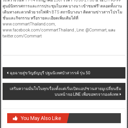
ระหว่างวันที่ 11-14 กรกฎาคม 2567 เวลา 10.00-21.00 น. ณ EH 98-99
ศูนย์นิทรรศการและการประชุมไบเทค บางนา เข้าชมฟรี! ตลอดทั้งงาน
เดินทางสะดวกด้วย รถไฟฟ้า BTS สถานีบางนา ติดตามข่าวสารโปรโม
ชั่นและกิจกรรม หรือรายละเอียดเพิ่มเติมได้ที่
www.commartThailand.com,
www.facebook.com/commartThailand , Line: @Commart, และ
twitter.com/Commart
Post
ฉุยฉายสู่ขวัญธัญบุรี ปฐมนิเทศบัวสวรรค์ รุ่น 50
navigation
เสริมความมั่นใจในทุกเรื่องตั้งแต่เริ่มเปิดแอป!ชวนสายมูเปลี่ยนธีม
บนหน้าจอ LINE เพื่อขอพรจากองค์เทพ
You May Also Like