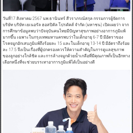
วันที่17 สิงหาคม 2567 นพ.ธานินทร์ สีวราภรณ์สกุล กรรมการผู้จัดการ
บริษัท บริษัท เยเนอรัล ฮอสปิตัล โปรดัคส์ จำกัด (มหาชน)
เปิดเผยว่า จาก
การศึกษาข้อมูลพบว่าปัจจุบันคนไทยมีปัญหาสุขภาพอย่างอาการภูมิแพ้
มากขึ้น เฉพาะในกรุงเทพมหานครพบว่าในเด็กอายุ 6-7 ปี มีอัตราของ
โรคจมูกอักเสบภูมิแพ้ถึงร้อยละ 15 และในเด็กอายุ 13-14 ปี มีอัตราถึงร้อย
ละ 17.5 จึงเป็นเรื่องที่ผู้ปกครองควรให้ความสำคัญในการดูแลสุขภาพ
ของลูกอย่างใกล้ชิด และการล้างจมูกด้วยน้ำเกลือที่มีคุณภาพก็เป็นอีกทาง
เลือกหนึ่งที่จะช่วยบรรเทาอาการภูมิแพ้ได้เป็นอย่างดี