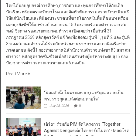
โดยได้มอบอุปกรณ์การศึกษา,การกีฬา และทุนการศึกษาให้กับเด็ก
นักเรียน พร้อมตรวจรักษาโรค และจัดทำทันตกรรมตรวจรักษาฟันฟรี
ให้แก่นักเรียนและพี่น้องประชาชนที่ขาดโอกาสในพื้นที่ชนบท พร้อม
มอบถุงยังชีพให้แก่ชาวบ้านยากจน 150 ครอบครัว พลตำรวจเอก สม
พงษ์ ชิงดวง รองนายกสมาคมตำรวจ เปิดเผยว่า เมื่อวันที่ 31
กรกฎาคม 2569 หลักสูตรวัคซีนชีวิตเพื่อสังคม รุ่นที่ 1,รุ่นที่ 2 และรุ่นที่
3 ของสมาคมตำรวจได้ร่วมกับหน่วยงานราชการและภาคีเครือข่าย
ภาคเอกชน ดังนี้1.กองทัพอากาศ2.สำนักงานตำรวจแห่งชาติ3.สมาคม
ตำรวจ4.หลักสูตรวัคซีนชีวิตเพื่อสังคมสำหรับผู้บริหารระดับสูง5.กอง
บัญชาการตำรวจตระเวนชายแดน6.กองบิน
Read More
“น้อมสำนึกในพระมหากรุณาธิคุณ ถวายเป็น
พระราชกุศล…ส่งต่อลมหายใจ”
July 28, 2026
0
เอิร์ธฯ ร่วมกับ PIM จัดโครงการ “Together
Against Dengueเด็กไทยการ์ดไม่ตก” ปลอดโรค