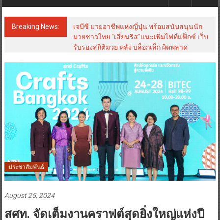
Breaking News:
เจบีซี มวยอาชีพแห่งญี่ปุ่น พร้อมสนับสนุนนัก
มวยชาวไทย “เสี่ยนริส”แนะเพิ่มไฟท์แฟ็กซ์ เว็บ
รับรองสถิติมวย หลัง บล็อกเล็ก ผิดพลาด
ประชาสัมพันธ์
August 25, 2024
สศท. จัดเต็มงานคราฟต์สุดยิ่งใหญ่แห่งปี