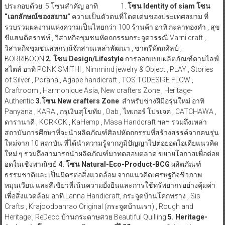
ประกอบด้วย 5 โซนสำคัญ อาทิ 1.
โซน
Identity of siam โซน
“เอกลักษณ์ของสยาม”
ความเป็นตัวตนที่โดดเด่นของประเทศสยาม ที่
รวบรวมผลงานแห่งความเป็นไทยกว่า 100 ร้านค้า อาทิ กะลาทองคำ , สุข
ขีแฮนดิคราฟท์ , วิสาหกิจชุมชนหัตถกรรมกระจูดวรรณี Varni craft ,
วิสาหกิจชุมชนสหกรณ์จักสานเหล่าพัฒนา , ชาตรีหัตถศิลป์ ,
BORRIBOON
2. โซน
Design/Lifestyle
การออกแบบผลิตภัณฑ์ตามไลฟ์
สไตล์ อาทิ PONK SMITHI , Nimmind jewelry & Object , PLAY , Stories
of Silver , Porana , Agape handicraft , TOS TODESIRE FLOW ,
Craftroom , Harmonique Asia, New crafters Zone , Heritage-
Authentic
3.โซน
New crafters Zone
สำหรับช่างฝีมือรุ่นใหม่ อาทิ
Panyana , KARA , กรุเงินสุโขทัย , Oab , ไทเกอร์ โปรเจค , CATCHAWA ,
ดารานาคี , KORKOK , KaHemp , Masa Handcraft ฯลฯ รวมถึงเหล่า
สถาบันการศึกษาที่จะนำผลิตภัณฑ์ศิลปหัตถกรรมที่สร้างสรรค์จากคนรุ่น
ใหม่จาก 10 สถาบัน ที่ได้นำความรู้จากภูมิปัญญาไปต่อยอดไอเดียแนวคิด
ใหม่ ๆ รวมถึงสามารถนำผลิตภัณฑ์มาทดสอบตลาด ขยายโอกาสเพื่อต่อย
อดในเชิงพาณิชย์
4. โซน
Natural-Eco-Product-BCG
ผลิตภัณฑ์
ธรรมชาติและเป็นมิตรต่อสิ่งแวดล้อม จากแนวคิดเศรษฐกิจชีวภาพ
หมุนเวียน และสีเขียวที่เน้นความยั่งยืนและการใช้ทรัพยากรอย่างคุ้มค่า
เพื่อสิ่งแวดล้อม อาทิ Lanna Handicraft, กระจูดบ้านโคกทราง , Sis
Crafts , Krajoodbanrao Original (กระจูดบ้านเรา) , Rough and
Heritage , ReDeco บ้านกระดาษสวย Beautiful Quilling
5.
Heritage-