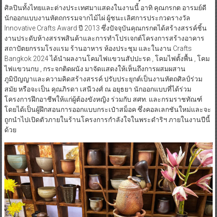
ศิลปินทั้งไทยและต่างประเทศมาแสดงในงานนี้ อาทิ คุณกรกต อารมย์ดี
นักออกแบบงานหัตถกรรมจากไม้ไผ่ ผู้ชนะเลิศการประกวดรางวัล
Innovative Crafts Award ปี 2013 ซึ่งปัจจุบันคุณกรกตได้สร้างสรรค์ชิ้น
งานประดับห้างสรรพสินค้าและการทำโปรเจกต์โครงการสร้างอาคาร
สถาปัตยกรรมโรงแรม ร้านอาหาร ห้องประชุม และในงาน Crafts
Bangkok 2024 ได้นำผลงานโคมไฟแขวนสัปปะรด , โคมไฟตั้งพื้น , โคม
ไฟแขวนกบ , กระจกติดผนัง มาจัดแสดงให้เห็นถึงการผสมผสาน
ภูมิปัญญาและความคิดสร้างสรรค์ ปรับประยุกต์เป็นงานหัตถศิลป์ร่วม
สมัย หรือจะเป็น คุณภิรดา เสนีวงศ์ ณ อยุธยา นักออกแบบที่ได้ร่วม
โครงการฝึกอาชีพให้แก่ผู้ต้องขังหญิง ร่วมกับ สศท. และกรมราชทัณฑ์
โดยได้เป็นผู้ฝึกสอนการออกแบบกระเป๋าสม็อค ซึ่งคอลเลกชันใหม่และจะ
ถูกนำไปเปิดตัวภายในร้านโครงการกำลังใจในพระดำริฯ ภายในงานปีนี้
ด้วย