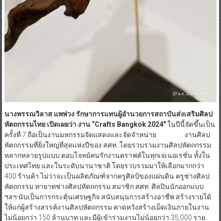
นางพรรณวิลาส แพพ่วง รักษาการแทนผู้อำนวยการสถาบันส่งเสริมศิลป
หัตถกรรมไทย เปิดเผยว่า งาน
“
Crafts Bangkok 2024″
ในปีนี้จัดขึ้นเป็น
ครั้งที่ 7 ถือเป็นงานมหกรรมจัดแสดงและจัดจำหน่าย งานศิลป
หัตถกรรมที่ยิ่งใหญ่ที่สุดแห่งปีของ สศท. โดยรวบรวมงานศิลปหัตถกรรม
หลากหลายรูปแบบ ตอบโจทย์คนรักงานคราฟต์ในทุกเจเนอเรชั่น ทั้งใน
ประเทศไทย และในระดับนานาชาติ โดยรวบรวมมาให้เลือกมากกว่า
400 ร้านค้า ไม่ว่าจะเป็นผลิตภัณฑ์จากครูศิลป์ของแผ่นดิน ครูช่างศิลป
หัตถกรรม ทายาทช่างศิลปหัตถกรรม สมาชิก สศท. ศิลปินนักออกแบบ
ฯลฯ นับเป็นการกระตุ้นเศรษฐกิจ สนับสนุนการสร้างอาชีพ สร้างรายได้
ให้แก่ผู้สร้างสรรค์งานศิลปหัตถกรรม คาดหวังสร้างเม็ดเงินภายในงาน
ไม่น้อยกว่า 150 ล้านบาท และมีผู้เข้าร่วมงานไม่น้อยกว่า 35,000 ราย