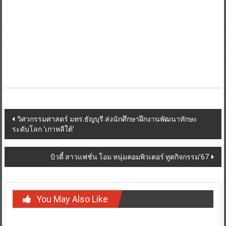
Post
วิศวกรรมศาสตร์ มทร.ธัญบุรี ส่งนักศึกษาฝึกงานพัฒนาทักษะ
ระดับโลก ‘เกาหลีใต้’
navigation
บิวตี้ สาวแฟชั่น โอม หนุ่มคอมพิวเตอร์ ทูตกิจกรรม’67
You May Also Like