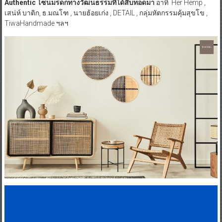
Authentic โซนมรดกทางวัฒนธรรมที่ได้สืบทอดมา
อาทิ Her Hemp ,
เสน่ห์ บาติก, ธ.มณโฑ , นายฮ้อยเก่ง , DETAIL , กลุ่มหัตกรรมคุ้มสุขโข ,
TiwaHandmade ฯลฯ