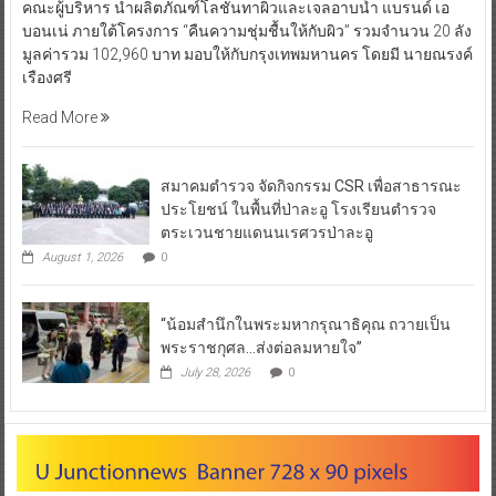
คณะผู้บริหาร นำผลิตภัณฑ์โลชั่นทาผิวและเจลอาบน้ำ แบรนด์ เอ
บอนเน่ ภายใต้โครงการ “คืนความชุ่มชื้นให้กับผิว” รวมจำนวน 20 ลัง
มูลค่ารวม 102,960 บาท มอบให้กับกรุงเทพมหานคร โดยมี นายณรงค์
เรืองศรี
Read More
สมาคมตำรวจ จัดกิจกรรม CSR เพื่อสาธารณะ
ประโยชน์ ในพื้นที่ป่าละอู โรงเรียนตำรวจ
ตระเวนชายแดนนเรศวรป่าละอู
August 1, 2026
0
“น้อมสำนึกในพระมหากรุณาธิคุณ ถวายเป็น
พระราชกุศล…ส่งต่อลมหายใจ”
July 28, 2026
0