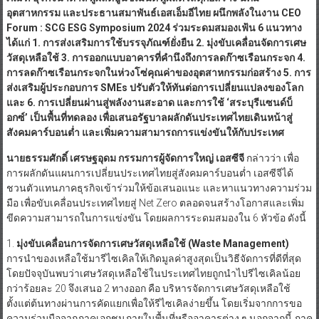
อุตสาหกรรม
และ
ประธานสมาพันธ์เอสเอ็มอีไทย
ผนึกพลังในงาน
CEO
Forum :
SCG
ESG Symposium 2024
ร่วมระดมสมองเฟ้น
6
แนวทาง
ได้แก่
1
. การ
ส่งเสริมการใช้บรรจุภัณฑ์ยั่งยืน
2. มุ่งขับเคลื่อนจัดการเศษ
วัสดุเหลือใช้ 3. การออกแบบอาคารที่คำนึงถึงการลดก๊าซเรือนกระจก 4.
การลดก๊าซเรือนกระจกในห่วงโซ่คุณค่าของอุตสาหกรรมก่อสร้าง 5. การ
ส่งเสริมผู้ประกอบการ SMEs ปรับตัวให้ทันต่อการเปลี่ยนแปลงของโลก
และ 6.
การเปลี่ยนผ่านสู่พลังงานสะอาด และ
การใช้ ‘สระบุรีแซนด์บ็
อกซ์’ เป็นพื้นที่ทดลอง เพื่อ
เสนอรัฐบาลผลักดันประเทศไทย
เดินหน้าสู่
สังคมคาร์บอนต่ำ
และ
เพิ่ม
ความสามารถการ
แข่งขันให้
กับ
ประเทศ
นายธรรมศักดิ์ เศรษฐอุดม กรรมการผู้จัดการใหญ่ เอสซีจี
กล่าวว่า เพื่อ
การผลักดันแผนการเปลี่ยนประเทศไทยสู่สังคมคาร์บอนต่ำ เอสซีจีได้
ชวนตัวแทนภาคธุรกิจเข้าร่วมให้ข้อเสนอแนะ และหาแนวทางความร่วม
มือ เพื่อขับเคลื่อนประเทศไทยสู่ Net Zero ตลอดจนสร้างโอกาสและเพิ่ม
ขีดความสามารถในการแข่งขัน โดยผลการระดมสมองใน 6 หัวข้อ ดังนี้
1.
มุ่งขับเคลื่อนการจัดการเศษวัสดุเหลือใช้
(
Waste Management)
การนำของเหลือใช้มารีไซเคิลให้เกิดมูลค่าสูงสุดเป็นวิธีจัดการที่ดีที่สุด
โดยปัจจุบันพบว่าเศษวัสดุเหลือใช้ในประเทศไทยถูกนำไปรีไซเคิลน้อย
กว่าร้อยละ 20 จึงเสนอ 2 ทางออก คือ บริหารจัดการเศษวัสดุเหลือใช้
ตั้งแต่ต้นทางผ่านการคัดแยกเพื่อให้รีไซเคิลง่ายขึ้น โดยเริ่มจากการขอ
ความร่วมมือจากภาคเอกชนภายในพื้นที่หรืออาคารต่าง ๆ นอกจากนี้ ภาค