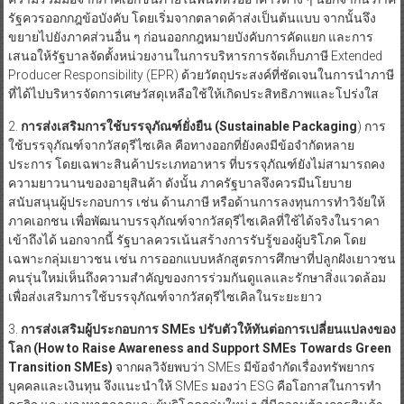
รัฐควรออกกฎข้อบังคับ โดยเริ่มจากตลาดค้าส่งเป็นต้นแบบ จากนั้นจึง
ขยายไปยังภาคส่วนอื่น ๆ ก่อนออกกฎหมายบังคับการคัดแยก และการ
เสนอให้รัฐบาลจัดตั้งหน่วยงานในการบริหารการจัดเก็บภาษี Extended
Producer Responsibility (EPR) ด้วยวัตถุประสงค์ที่ชัดเจนในการนำภาษี
ที่ได้ไปบริหารจัดการเศษวัสดุเหลือใช้ให้เกิดประสิทธิภาพและโปร่งใส
2.
การ
ส่งเสริมการใช้บรรจุภัณฑ์ยั่งยืน
(
Sustainable Packaging
) การ
ใช้บรรจุภัณฑ์จากวัสดุรีไซเคิล คือทางออกที่ยังคงมีข้อจำกัดหลาย
ประการ โดยเฉพาะสินค้าประเภทอาหาร ที่บรรจุภัณฑ์ยังไม่สามารถคง
ความยาวนานของอายุสินค้า ดังนั้น ภาครัฐบาลจึงควรมีนโยบาย
สนับสนุนผู้ประกอบการ เช่น ด้านภาษี หรือด้านการลงทุนการทำวิจัยให้
ภาคเอกชน เพื่อพัฒนาบรรจุภัณฑ์จากวัสดุรีไซเคิลที่ใช้ได้จริงในราคา
เข้าถึงได้ นอกจากนี้ รัฐบาลควรเน้นสร้างการรับรู้ของผู้บริโภค โดย
เฉพาะกลุ่มเยาวชน เช่น การออกแบบหลักสูตรการศึกษาที่ปลูกฝังเยาวชน
คนรุ่นใหม่เห็นถึงความสำคัญของการร่วมกันดูแลและรักษาสิ่งแวดล้อม
เพื่อส่งเสริมการใช้บรรจุภัณฑ์จากวัสดุรีไซเคิลในระยะยาว
3.
การส่งเสริมผู้ประกอบการ
SMEs ปรับตัวให้ทันต่อการเปลี่ยนแปลงของ
โลก (
How to Raise Awareness and Support SMEs Towards Green
Transition SMEs)
จากผลวิจัยพบว่า SMEs มีข้อจำกัดเรื่องทรัพยากร
บุคคลและเงินทุน จึงแนะนำให้ SMEs มองว่า ESG คือโอกาสในการทำ