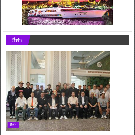
กีฬา
กีฬา