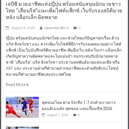
เจบีซี มวยอาชีพแห่งญี่ปุ่น พร้อมสนับสนุนนักมวยชาว
ไทย “เสี่ยนริส”แนะเพิ่มไฟท์แฟ็กซ์ เว็บรับรองสถิติมวย
หลัง บล็อกเล็ก ผิดพลาด
August 8, 2026
กองบรรณาธิการ
0
ญี่ปุ่น พร้อมสนับสนุนนักชกไทย และช่วยไทยแก้ปัญหาทุกเรื่อง ด้าน
นริส สิงหวังชา แนะ ควรเพิ่มเว็บไซต์ที่มีการรับรองผลมวยอย่าง ไฟท์
แฟ็กซ์ เป็นเว็บบันทึกสถิติมวยอาชีพ เพิ่มอีกเว็บ หลังเว็บเก่า บล็อกเล็ก
เกิดปัญหาความผิดพลาดและไม่แม่นยำ จนกระทบกับนักมวยหลาย
ชาติ “เสี่ยนริส” นริส สิงหวังชา ประธานสหพันธ์มวยแห่งเอเชีย หรือ
ABF และ ประธานฝ่ายกีฬามวยสากลอาชีพและฝ่ายสิทธิประโยชน์
สมาคมกีฬามวยอาชีพแห่งประเทศไทย
Read More
ฟุตซอลไทย พ่าย รัสเซีย 1-7 ส่งท้ายรายการ
คอนติเนนทัล ฟุตซอล แชมเปี้ยนชิพ 2026
August 7, 2026
0