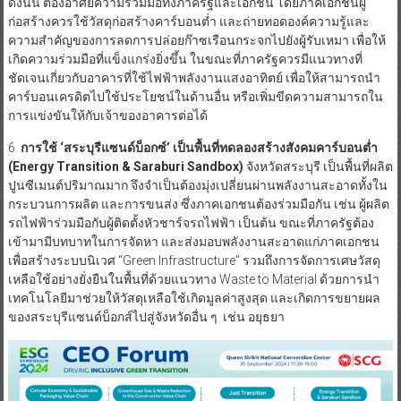
ดังนั้น ต้องอาศัยความร่วมมือทั้งภาครัฐและเอกชน โดยภาคเอกชนผู้
ก่อสร้างควรใช้วัสดุก่อสร้างคาร์บอนต่ำ และถ่ายทอดองค์ความรู้และ
ความสำคัญของการลดการปล่อยก๊าซเรือนกระจกไปยังผู้รับเหมา เพื่อให้
เกิดความร่วมมือที่แข็งแกร่งยิ่งขึ้น ในขณะที่ภาครัฐควรมีแนวทางที่
ชัดเจนเกี่ยวกับอาคารที่ใช้ไฟฟ้าพลังงานแสงอาทิตย์ เพื่อให้สามารถนำ
คาร์บอนเครดิตไปใช้ประโยชน์ในด้านอื่น หรือเพิ่มขีดความสามารถใน
การแข่งขันให้กับเจ้าของอาคารต่อได้
6.
การใช้ ‘สระบุรีแซนด์บ็อกซ์’ เป็นพื้นที่ทดลองสร้างสังคมคาร์บอนต่ำ
(
Energy Transition & Saraburi Sandbox)
จังหวัดสระบุรี เป็นพื้นที่ผลิต
ปูนซีเมนต์ปริมาณมาก จึงจำเป็นต้องมุ่งเปลี่ยนผ่านพลังงานสะอาดทั้งใน
กระบวนการผลิต และการขนส่ง ซึ่งภาคเอกชนต้องร่วมมือกัน เช่น ผู้ผลิต
รถไฟฟ้าร่วมมือกับผู้ติดตั้งหัวชาร์จรถไฟฟ้า เป็นต้น ขณะที่ภาครัฐต้อง
เข้ามามีบทบาทในการจัดหา และส่งมอบพลังงานสะอาดแก่ภาคเอกชน
เพื่อสร้างระบบนิเวศ “Green Infrastructure” รวมถึงการจัดการเศษวัสดุ
เหลือใช้อย่างยั่งยืนในพื้นที่ด้วยแนวทาง Waste to Material ด้วยการนำ
เทคโนโลยีมาช่วยให้วัสดุเหลือใช้เกิดมูลค่าสูงสุด และเกิดการขยายผล
ของสระบุรีแซนด์บ็อกส์ไปสู่จังหวัดอื่น ๆ เช่น อยุธยา