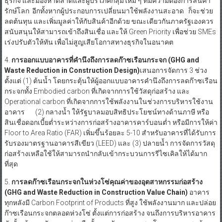
ธุรกิจ และมองหาตลาดและผู้บริโภคกลุ่มใหม่ ๆ ที่มีความต้องการสินค้า
รักษ์โลก อีกทั้งหากผู้ประกอบการเปลี่ยนมาใช้พลังงานสะอาด ก็จะช่วย
ลดต้นทุน และเพิ่มมูลค่าให้กับสินค้าอีกด้วย ขณะเดียวกันภาครัฐเองควร
สนับสนุนให้สามารถเข้าถึงสินเชื่อ และให้ Green Priority เพื่อช่วย SMEs
เร่งปรับตัวให้ทัน เพื่อไม่สูญเสียโอกาสทางธุรกิจในอนาคต
4.
การออกแบบอาคารที่คำนึงถึงการลดก๊าซเรือนกระจก
(
GHG and
Waste Reduction in Construction Design)
เสนอการจัดการ 3 ช่วง
ตั้งแต่ (1) ต้นน้ำ โดยกระตุ้นให้ผู้ออกแบบอาคารคำนึงถึงการลดก๊าซเรือน
กระจกทั้ง Embodied carbon ที่เกิดจากการใช้วัสดุก่อสร้าง และ
Operational carbon ที่เกิดจากการใช้พลังงานในช่วงการบริหารใช้งาน
อาคาร (2) กลางน้ำ ให้รัฐบาลมอบสิทธิประโยชน์ทางด้านภาษี หรือ
สินเชื่อดอกเบี้ยต่ำระหว่างการก่อสร้างอาคารคาร์บอนต่ำ หรือมีการให้ค่า
Floor to Area Ratio (FAR) เพิ่มขึ้นร้อยละ 5-10 สำหรับอาคารที่ได้รับการ
รับรองมาตรฐานอาคารสีเขียว (LEED) และ (3) ปลายน้ำ การจัดการวัสดุ
ก่อสร้างเหลือใช้ให้สามารถนำกลับเข้ากระบวนการรีไซเคิลให้ได้มาก
ที่สุด
5.
การลดก๊าซเรือนกระจกในห่วงโซ่คุณค่าของอุตสาหกรรมก่อสร้าง
(
GHG and Waste Reduction in Construction Value Chain)
อาคาร
ทุกหลังมี Carbon Footprint of Products ที่สูง ใช้พลังงานมาก และปล่อย
ก๊าซเรือนกระจกตลอดห่วงโซ่ ตั้งแต่การก่อสร้าง จนถึงการบริหารอาคาร