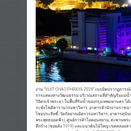
งาน “VIJIT CHAO PHRAYA 2024” เนรมิตปรากฏการณ์
การแสดงทางวัฒนธรรม บริเวณสถานที่สำคัญริมแม่น้ำเจ
วิจิตรเจ้าพระยา ในพื้นที่ริมน้ำของกรุงเทพมหานคร ได้
ระฆังโฆสิตารามวรมหาวิหาร, อาคารสำนักงานราชนาวิ
ไชยประสิทธิ์, วัดกัลยาณมิตรวรมหาวิหาร, อาคารสุน
พระพุทธยอดฟ้า), ศูนย์การค้าไอคอนสยาม, สะพานพระปก
ตึกร้าง (ซอยล้ง 1919) และแนวต้นไม้ใหญ่ เขตคลอง