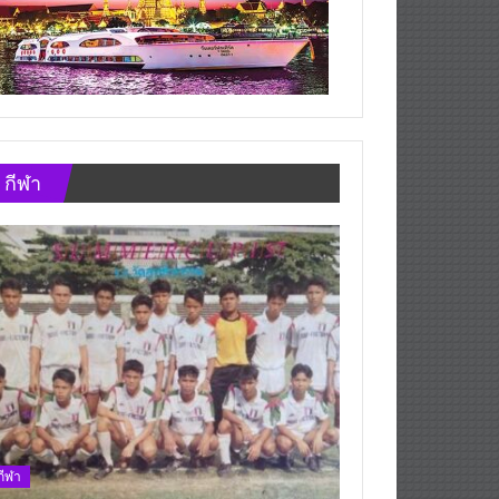
กีฬา
กีฬา