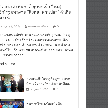
ีตแข้งดังทีมชาติ ยุคบุกเบิก “วัดสุ
ธิฯ”รวมพลงาน “สิงห์สะพานปลา” คืนถิ่น
ส.ค.นี้
August 3, 2026
กองบรรณาธิการ
0
ล่าแข้งดังอดีตทีมชาติ ยุคแรกเริ่มทีมลูกหนัง “วัดสุ
ิฯ” เมื่อ 36 ปีที่แล้ว พร้อมตบเท้าร่วมงานพี่พบน้อง
ิงห์สะพานปลา” คืนถิ่น ครั้งที่ 12 วันที่ 8 ส.ค.นี้ อาทิ
ิสิทธิ์ ไข่แก้ว, ธวัชชัย มาติวงศ์, สุบรรณ ยศหนองทุ่ม
ะ วรวิทย์ ถาวรวัน
ad More
“นายกแก้ว”จากยูยิตสูชนะขาด
นั่งบอร์ดการกีฬาเป็นสมัยที่สอง
August 3, 2026
0
ฟุตซอลไทย พร้อมเปิดศึก