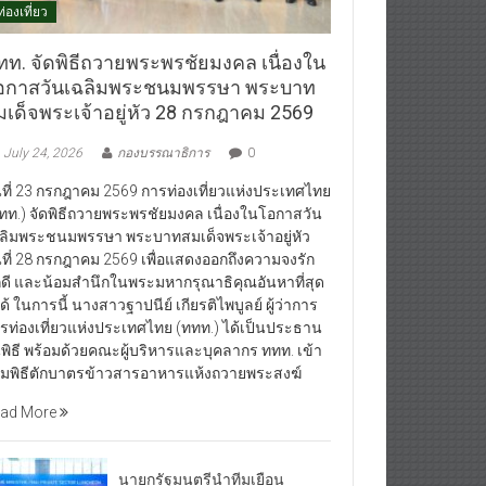
ท่องเที่ยว
ทท. จัดพิธีถวายพระพรชัยมงคล เนื่องใน
อกาสวันเฉลิมพระชนมพรรษา พระบาท
มเด็จพระเจ้าอยู่หัว 28 กรกฎาคม 2569
July 24, 2026
กองบรรณาธิการ
0
นที่ 23 กรกฎาคม 2569 การท่องเที่ยวแห่งประเทศไทย
ทท.) จัดพิธีถวายพระพรชัยมงคล เนื่องในโอกาสวัน
ลิมพระชนมพรรษา พระบาทสมเด็จพระเจ้าอยู่หัว
นที่ 28 กรกฎาคม 2569 เพื่อแสดงออกถึงความจงรัก
กดี และน้อมสำนึกในพระมหากรุณาธิคุณอันหาที่สุด
ได้ ในการนี้ นางสาวฐาปนีย์ เกียรติไพบูลย์ ผู้ว่าการ
รท่องเที่ยวแห่งประเทศไทย (ททท.) ได้เป็นประธาน
พิธี พร้อมด้วยคณะผู้บริหารและบุคลากร ททท. เข้า
วมพิธีตักบาตรข้าวสารอาหารแห้งถวายพระสงฆ์
ad More
นายกรัฐมนตรีนำทีมเยือน