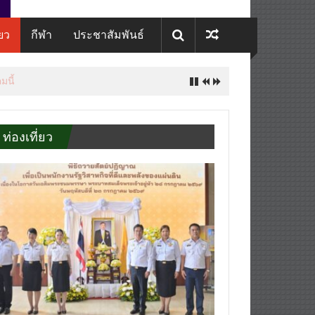
่ยว
กีฬา
ประชาสัมพันธ์
มนี้
ท่องเที่ยว