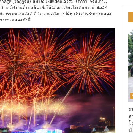
้ส (วัดกุฎีจีน), สมาคมเผยแผ่คุณธรรม “เต็กก่า” จีจินเกาะ,
อร์ฟร้อนท์ เป็นต้น เพื่อให้นักท่องเที่ยวได้เดินทางมาสัมผัส
ชมกิจกรรมของแสง สี ที่สวยงามอลังการได้ทุกวัน สำหรับการแสดง
้วยการแสดง ดังนี้
ส
ส
โ
ป่