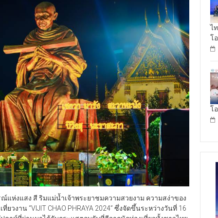
ไท
โอ
โอ
รณ์แห่งแสง สี ริมแม่น้ำเจ้าพระยาชมความสวยงาม ความสง่าของ
ที่ยวงาน “VIJIT CHAO PHRAYA 2024” ซึ่งจัดขึ้นระหว่างวันที่ 16