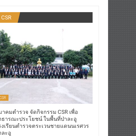
CSR
CSR
มาคมตำรวจ จัดกิจกรรม CSR เพื่อ
าธารณะประโยชน์ ในพื้นที่ป่าละอู
รงเรียนตำรวจตระเวนชายแดนนเรศวร
าละอู