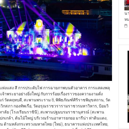
นา
ห
แห่งแสง สี การประดับไฟ การฉายภาพบนตัวอาคาร การแสดงพลุ
้าพระยาอย่างยิ่งใหญ่ กับการร้อยเรื่องราวของความงามดั่ง
แก่ วัดคฤหบดี, สะพานพระราม 8, พิพิธภัณฑ์ศิริราชพิมุขสถาน, วัด
กสภา กองทัพเรือ, วัดอรุณราชวรารามราชวรมหาวิหาร, ป้อมวิ
ันทาลัย (โรงเรียนราชินี), สะพานปฐมบรมราชานุสรณ์ (สะพาน
เกล้า, ต้นไม้ใหญ่ บริเวณร้านอาหารยกยอ มารีน่า ท่าดินแดง,
สาน ด้านหลังกระทรวงมหาดไทย (ใหม่), ธนาคารแห่งประเทศไทย,