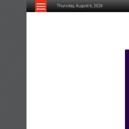
Skip
Thursday, August 6, 2026
to
content
www.ujunctionnews.co
เว็บ
ข่าว
ทาง
เลือก
ใหม่
สำหรับ
คุณ