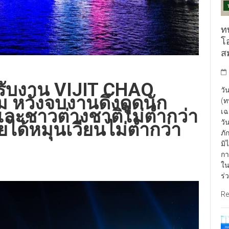
ท
โ
ส
ับงาน VIJIT CHAO
วั
ม หวังจบงานดึงดูดนัก
(ท
และชาวต่างชาติไม่ต่ำกว่า
เฉ
วั
ได้หมุนเวียนไม่ต่ำกว่า
ภั
มิ
กา
ใน
ร่
Re