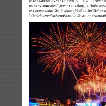
อาคารคมนาคมแห่งชาติ บางรัก (NT TOWER), วัดซางตาครู
ธนาคารไทยพาณิชย์ (สาขาตลาดน้อย), เอเชียทีค เดอะ ริเว
ประสบการณ์ท่องเที่ยวอันอัศจรรย์ที่พร้อมเปิดให้เข้า
ไฮไลท์ ที่จะจัดขึ้นบริเวณริมแม่น้ำเจ้าพระยา ประกอบด