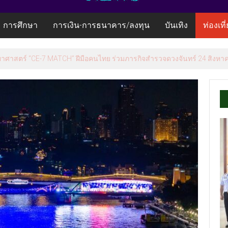
การศึกษา
การเงิน-การธนาคาร/ลงทุน
บันเทิง
ท่องเที
ยาศาสตร์ “CE-7 MATCH” ฝีมือคนไทย ร่วมภารกิจสำรวจดวงจันทร์ 24 สิงหาค