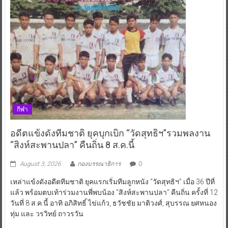
กีฬา
อดีตแข้งดังทีมชาติ ยุคบุกเบิก “วัดสุทธิฯ”รวมพลงาน
“สิงห์สะพานปลา” คืนถิ่น 8 ส.ค.นี้
August 3, 2026
กองบรรณาธิการ
0
เหล่าแข้งดังอดีตทีมชาติ ยุคแรกเริ่มทีมลูกหนัง “วัดสุทธิฯ” เมื่อ 36 ปีที่
แล้ว พร้อมตบเท้าร่วมงานพี่พบน้อง “สิงห์สะพานปลา” คืนถิ่น ครั้งที่ 12
วันที่ 8 ส.ค.นี้ อาทิ อภิสิทธิ์ ไข่แก้ว, ธวัชชัย มาติวงศ์, สุบรรณ ยศหนอง
ทุ่ม และ วรวิทย์ ถาวรวัน