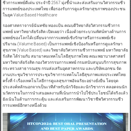
ชีวการแพทย์ดีเด่น ประจำปี 2567 มุ่งชี้นำและส่งเสริมงานวิศวกรรมชีว
การแพทย์ของประเทศไทย เพื่อรองรับการดูแลรักษาสุขภาพของประชน
ในยุค Value Based Healthcare
รองศาสตราจารย์นันทชัย ทองแป้น คณบดีวิทยาลัยวิศวกรรมชีวการ
แพทย์ มหาวิทยาลัยรังสิต เปิดเผยว่า เนื่องด้วยกระบวนทัศน์ทางด้านการ
แพทย์ของโลกได้เปลี่ยนจากการแพทย์เชิงรักษาหรือการแพทย์เชิง
ปริมาณ (Valume Based) เป็นการแพทย์เชิงป้องกันหรือการดูแลรักษา
สุขภาพ (Value Based) และวิทยาลัยวิศวกรรมชีวการแพทย์ มหาวิทยาลัย
รังสิต ได้ร่วมกับ สมามาคมเทคโนโลยีสุขภาพไทย คณะพยาบาลศาสตร์
มหาวิทยาลัยรังสิต กองวิศวกรรมการแพทย์ กรมสนับสนุนบริการสุขภาพ
กระทรวงสาธารณสุข กรมส่งเสริมอุตสาหกรรม และบริษัทเอกชน จัด
งานประชุมวิชาการประชุมวิชาการเทคโนโลยีสุขภาพแห่งประเทศไทย
ครั้งที่ 4 เรื่องเทคโนโลยีการดูแลสุขภาพอัจฉริยะอย่างยั่งยืน โดยจุด
ประสงค์หลักนอกจากเป็นเวทีสำหรับนักวิจัยและนักวิชาการ ตลอดจนนัก
นวัตกรรมในการนำเสนอผลงานที่เน้นการนำไปใช้ประโยชน์ได้จริงแล้ว
ยังเน้นในด้านการกระตุ้น และส่งเสริมการพัฒนาวิชาชีพวิศวกรรมชีว
การแพทย์อีกทางหนึ่งด้วย