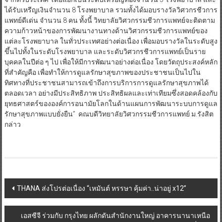
ได้รับเหรีญเงินจำนวน 8 โรงพยาบาล รวมทั้งได้มอบรางวัลวิศวกรชีวการ
แพทย์ดีเด่น จำนวน 8 คน ทั้งนี้ วิทยาลัยวิศวกรรมชีวการแพทย์จะติดตาม
ความก้าวหน้าของการพัฒนางานทางด้านวิศวกรรมชีวการแพทย์ของ
แต่ละโรงพยาบาล ในทั่วประเทศอย่างต่อเนื่อง เพื่อมอบรางวัลในระดับสูง
ขึ้นไปทั้งในระดับโรงพยาบาล และระดับวิศวกรชีวการแพทย์เป็นราย
บุคคลในปีต่อ ๆ ไป เพื่อให้มีการพัฒนาอย่างต่อเนื่อง โดยวัตถุประสงค์หลัก
ที่สำคัญคือ เพื่อทำให้การดูแลรักษาสุขภาพของประชาชนเป็นไปใน
ทิศทางที่ประชาชนสามารถเข้าถึงการบริการการดูแลรักษาสุขภาพได้
ตลอดเวลา อย่างมีประสิทธิภาพ ประสิทธิผลและเท่าเทียมซึ่งสอดคล้องกับ
ยุทธศาสตร์ขององค์การอนามัยโลกในด้านแผนการพัฒนาระบบการดูแล
รักษาสุขภาพแบบยั่งยืน” คณบดีวิทยาลัยวิศวกรรมชีวการแพทย์ ม.รังสิต
กล่าว
Post
THANA ส่งโปรต่อเนื่อง “เหมันต์ หรรษา คุ้มค่า..น่าอยู่ x12”
navigation
เอสซีจี ร่วมกับ กรุงไทย ผลักดันสำนักงานใหญ่ อาคารนานาเหนือ