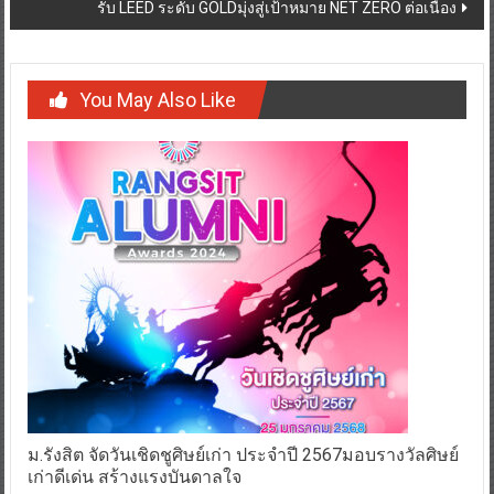
รับ LEED ระดับ GOLDมุ่งสู่เป้าหมาย NET ZERO ต่อเนื่อง
You May Also Like
ม.รังสิต จัดวันเชิดชูศิษย์เก่า ประจำปี 2567มอบรางวัลศิษย์
เก่าดีเด่น สร้างแรงบันดาลใจ