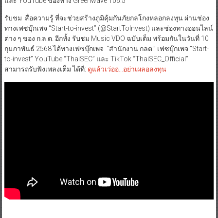
และ YouTube ของทาง Greenwave 106.5
รับชม สื่อความรู้ ที่จะช่วยสร้างภูมิคุ้มกันภัยกลโกงหลอกลงทุน ผ่านช่อง
ทางเฟซบุ๊กเพจ “Start-to-invest” (@StartToInvest) และช่องทางออนไลน์
ต่าง ๆ ของ ก.ล.ต. อีกทั้ง รับชม Music VDO ฉบับเต็ม พร้อมกันในวันที่ 10
กุมภาพันธ์ 2568 ได้ทางเฟซบุ๊กเพจ “สำนักงาน กลต.” เฟซบุ๊กเพจ “Start-
to-invest” YouTube “ThaiSEC” และ TikTok “ThaiSEC_Official”
สามารถรับฟังเพลงเต็ม ได้ที่:
ดูแล้วเว่ออ…อย่าเผลอลงทุน