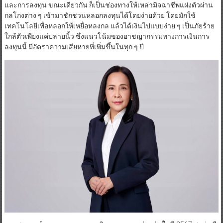
และการลงทุน ขณะเดียวกัน ก็เป็นช่องทางให้เหล่ามิจฉาชีพแฝงตัวผ่าน
กลโกงต่าง ๆ เข้ามาชักชวนหลอกลงทุนได้โดยง่ายด้วย โดยมักใช้
เทคโนโลยีเพื่อหลอกให้เหยื่อหลงกล แล้วได้เงินไปแบบง่าย ๆ เป็นภัยร้าย
ใกล้ตัวเพียงแค่ปลายนิ้ว ซึ่งแนวโน้มของอาชญากรรมทางการเงินการ
ลงทุนนี้ มีอัตราความเสียหายที่เพิ่มขึ้นในทุก ๆ ปี