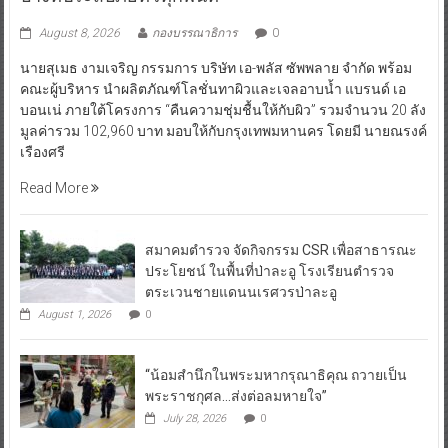
August 8, 2026
กองบรรณาธิการ
0
นายสุเมธ งามเจริญ กรรมการ บริษัท เอ-พลัส ซัพพลาย จำกัด พร้อม
คณะผู้บริหาร นำผลิตภัณฑ์โลชั่นทาผิวและเจลอาบน้ำ แบรนด์ เอ
บอนเน่ ภายใต้โครงการ “คืนความชุ่มชื้นให้กับผิว” รวมจำนวน 20 ลัง
มูลค่ารวม 102,960 บาท มอบให้กับกรุงเทพมหานคร โดยมี นายณรงค์
เรืองศรี
Read More
สมาคมตำรวจ จัดกิจกรรม CSR เพื่อสาธารณะ
ประโยชน์ ในพื้นที่ป่าละอู โรงเรียนตำรวจ
ตระเวนชายแดนนเรศวรป่าละอู
August 1, 2026
0
“น้อมสำนึกในพระมหากรุณาธิคุณ ถวายเป็น
พระราชกุศล…ส่งต่อลมหายใจ”
July 28, 2026
0