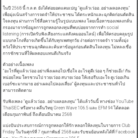
ในปี 2568 นี้ ก.ล.ต. ยังได้ต่อยอดแคมเปญ “ดูแล้วเว่ออ..อย่าเผลอลงทุน”
เพื่อมุ่งเน้นสร้างการจดจำให้ประชาชน ได้ตระหนักและฉุกคิดก่อนตัดสิน
ใจลงทุน ผ่านการใช้สื่อความรู้ในรูปแบบเพลง โดยเนื้อหาของเพลงกลั่น
กรองมาจากข้อมูลการถูกหลอกลงทุนที่พบบ่อยจากการทำ social
listening (การเปิดรับฟังเสียงกระแสสังคมออนไลน์) เพื่อให้ครอบคลุมรูป
แบบกลโกงที่อาจเกิดขึ้นได้กับทุกเพศทุกวัย ง่ายต่อการจดจำ รวมทั้งมุ่ง
หวังให้ประชาชนฉุกคิดและค้นหาข้อมูลก่อนตัดสินใจลงทุน ไม่หลงเชื่อ
การชักชวนที่ให้ผลตอบแทนดีเกินจริง
ตัวอย่างเนื้อเพลง
“อะไรที่ดูแล้วเว่ออ อย่าเพิ่งเผลอไปเชื่อใจ อะไรดูดีเว่ออ ๆ ก็ช่วยเอ๊ะ! กัน
หน่อยไหม ใครชวนไป รวยเว่ออ สบายเว่ออ ให้เธอรีบเอะใจ ดูเว่ออเกิน
เบอร์ซะมากมาย อย่าเผลอไปลองเสี่ยง” ผู้ลงทุนและประชาชนทั่วไป
สามารถติดตาม
รับฟังเพลง “ดูแล้วเว่ออ…อย่าเผลอลงทุน” ได้แล้ววันนี้ ทางช่อง YouTube
ThaiSEC หรือทาง คลื่นวิทยุ Green Wave 106.5 และ EFM 94 ได้ตลอด
เดือนกุมภาพันธ์ ถึงเดือนมีนาคม 2568
แบ่งปันประสบการณ์การถูกหลอกให้รัก หลอกให้ลงทุนในรายการ Club
Friday ในวันศุกร์ที่ 7 กุมภาพันธ์ 2568 และรับชมย้อนหลังได้ที่ Facebook