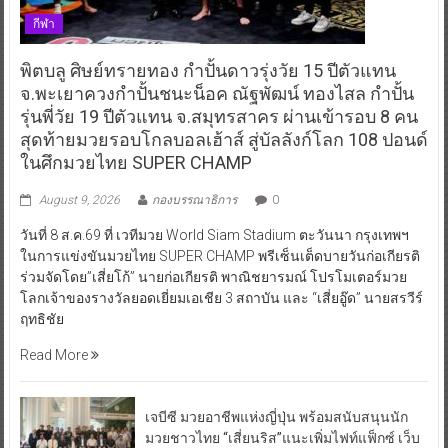
กีฬา
พิตบลู ศิษย์ทรายทอง กำปั้นดาวรุ่งวัย 15 ปีตัวแทน
จ.พะเยาควงกำปั้นชนะน็อค ณัฐพัฒน์ ทองไสล กำปั้น
รุ่นพี่วัย 19 ปีตัวแทน จ.สมุทรสาคร ผ่านเข้ารอบ 8 คน
สุดท้ายมวยรอบโกลบอลเฮ้าส์ สู่บัลลังก์โลก 108 ปอนด์
ในศึกมวยไทย SUPER CHAMP
August 9, 2026
กองบรรณาธิการ
0
วันที่ 8 ส.ค.69 ที่ เวทีมวย World Siam Stadium ตะวันนา กรุงเทพฯ
ในการแข่งขันมวยไทย SUPER CHAMP พรีเซ็นเต็ดบายวันก่อเกียรติ
ร่วมจัดโดย”เสี่ยโก้” นายก่อเกียรติ พาณิชยารมณ์ โปรโมเตอร์มวย
โลกเจ้าของรางวัลยอดเยี่ยมเอเชีย 3 สถาบัน และ “เสี่ยอู๊ด” นายสรวีร์
ฤทธิชัย
Read More
เจบีซี มวยอาชีพแห่งญี่ปุ่น พร้อมสนับสนุนนัก
มวยชาวไทย “เสี่ยนริส”แนะเพิ่มไฟท์แฟ็กซ์ เว็บ