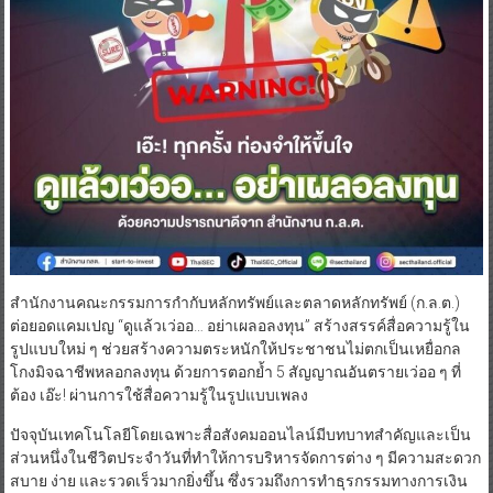
สำนักงานคณะกรรมการกำกับหลักทรัพย์และตลาดหลักทรัพย์ (ก.ล.ต.)
ต่อยอดแคมเปญ “ดูแล้วเว่ออ… อย่าเผลอลงทุน” สร้างสรรค์สื่อความรู้ใน
รูปแบบใหม่ ๆ ช่วยสร้างความตระหนักให้ประชาชนไม่ตกเป็นเหยื่อกล
โกงมิจฉาชีพหลอกลงทุน ด้วยการตอกย้ำ 5 สัญญาณอันตรายเว่ออ ๆ ที่
ต้อง เอ๊ะ! ผ่านการใช้สื่อความรู้ในรูปแบบเพลง
ปัจจุบันเทคโนโลยีโดยเฉพาะสื่อสังคมออนไลน์มีบทบาทสำคัญและเป็น
ส่วนหนึ่งในชีวิตประจำวันที่ทำให้การบริหารจัดการต่าง ๆ มีความสะดวก
สบาย ง่าย และรวดเร็วมากยิ่งขึ้น ซึ่งรวมถึงการทำธุรกรรมทางการเงิน