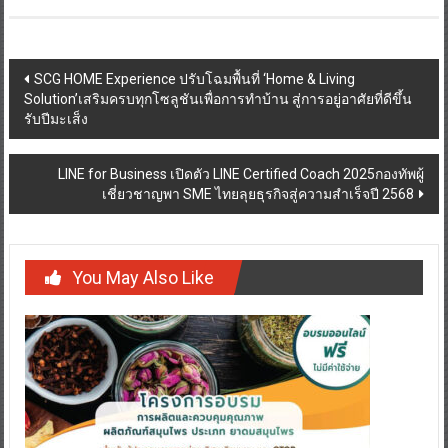
Post
SCG HOME Experience ปรับโฉมพื้นที่ ‘Home & Living
Solution’เสริมครบทุกโซลูชันเพื่อการทำบ้าน สู่การอยู่อาศัยที่ดีขึ้น
navigation
รับปีมะเส็ง
LINE for Business เปิดตัว LINE Certified Coach 2025กองทัพผู้
เชี่ยวชาญพา SME ไทยลุยธุรกิจสู่ความสำเร็จปี 2568
You May Also Like