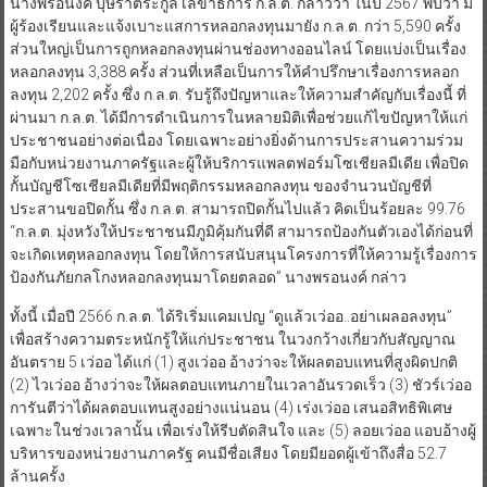
นางพรอนงค์ บุษราตระกูล เลขาธิการ ก.ล.ต. กล่าวว่า ในปี 2567 พบว่า มี
ผู้ร้องเรียนและแจ้งเบาะแสการหลอกลงทุนมายัง ก.ล.ต. กว่า 5,590 ครั้ง
ส่วนใหญ่เป็นการถูกหลอกลงทุนผ่านช่องทางออนไลน์ โดยแบ่งเป็นเรื่อง
หลอกลงทุน 3,388 ครั้ง ส่วนที่เหลือเป็นการให้คำปรึกษาเรื่องการหลอก
ลงทุน 2,202 ครั้ง ซึ่ง ก.ล.ต. รับรู้ถึงปัญหาและให้ความสำคัญกับเรื่องนี้ ที่
ผ่านมา ก.ล.ต. ได้มีการดำเนินการในหลายมิติเพื่อช่วยแก้ไขปัญหาให้แก่
ประชาชนอย่างต่อเนื่อง โดยเฉพาะอย่างยิ่งด้านการประสานความร่วม
มือกับหน่วยงานภาครัฐและผู้ให้บริการแพลตฟอร์มโซเชียลมีเดีย เพื่อปิด
กั้นบัญชีโซเชียลมีเดียที่มีพฤติกรรมหลอกลงทุน ของจำนวนบัญชีที่
ประสานขอปิดกั้น ซึ่ง ก.ล.ต. สามารถปิดกั้นไปแล้ว คิดเป็นร้อยละ 99.76
“ก.ล.ต. มุ่งหวังให้ประชาชนมีภูมิคุ้มกันที่ดี สามารถป้องกันตัวเองได้ก่อนที่
จะเกิดเหตุหลอกลงทุน โดยให้การสนับสนุนโครงการที่ให้ความรู้เรื่องการ
ป้องกันภัยกลโกงหลอกลงทุนมาโดยตลอด” นางพรอนงค์ กล่าว
ทั้งนี้ เมื่อปี 2566 ก.ล.ต. ได้ริเริ่มแคมเปญ “ดูแล้วเว่ออ..อย่าเผลอลงทุน”
เพื่อสร้างความตระหนักรู้ให้แก่ประชาชน ในวงกว้างเกี่ยวกับสัญญาณ
อันตราย 5 เว่ออ ได้แก่ (1) สูงเว่ออ อ้างว่าจะให้ผลตอบแทนที่สูงผิดปกติ
(2) ไวเว่ออ อ้างว่าจะให้ผลตอบแทนภายในเวลาอันรวดเร็ว (3) ชัวร์เว่ออ
การันตีว่าได้ผลตอบแทนสูงอย่างแน่นอน (4) เร่งเว่ออ เสนอสิทธิพิเศษ
เฉพาะในช่วงเวลานั้น เพื่อเร่งให้รีบตัดสินใจ และ (5) ลอยเว่ออ แอบอ้างผู้
บริหารของหน่วยงานภาครัฐ คนมีชื่อเสียง โดยมียอดผู้เข้าถึงสื่อ 52.7
ล้านครั้ง