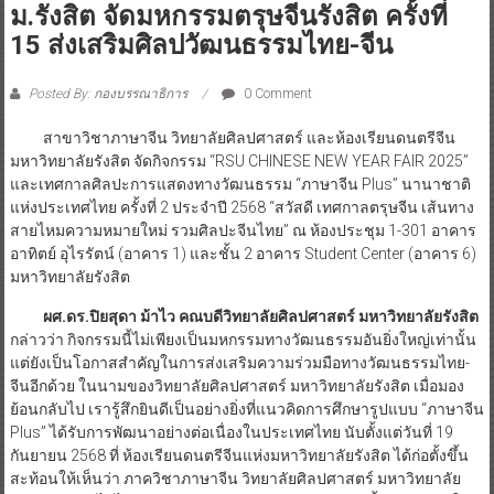
ม.รังสิต จัดมหกรรมตรุษจีนรังสิต ครั้งที่
15 ส่งเสริมศิลปวัฒนธรรมไทย-จีน
Posted By: กองบรรณาธิการ
0 Comment
สาขาวิชาภาษาจีน วิทยาลัยศิลปศาสตร์ และห้องเรียนดนตรีจีน
มหาวิทยาลัยรังสิต จัดกิจกรรม “RSU CHINESE NEW YEAR FAIR 2025”
และเทศกาลศิลปะการแสดงทางวัฒนธรรม “ภาษาจีน Plus” นานาชาติ
แห่งประเทศไทย ครั้งที่ 2 ประจำปี 2568 “สวัสดี เทศกาลตรุษจีน เส้นทาง
สายไหมความหมายใหม่ รวมศิลปะจีนไทย” ณ ห้องประชุม 1-301 อาคาร
อาทิตย์ อุไรรัตน์ (อาคาร 1) และชั้น 2 อาคาร Student Center (อาคาร 6)
มหาวิทยาลัยรังสิต
ผศ.ดร.ปิยสุดา ม้าไว คณบดีวิทยาลัยศิลปศาสตร์ มหาวิทยาลัยรังสิต
กล่าวว่า กิจกรรมนี้ไม่เพียงเป็นมหกรรมทางวัฒนธรรมอันยิ่งใหญ่เท่านั้น
แต่ยังเป็นโอกาสสำคัญในการส่งเสริมความร่วมมือทางวัฒนธรรมไทย-
จีนอีกด้วย ในนามของวิทยาลัยศิลปศาสตร์ มหาวิทยาลัยรังสิต เมื่อมอง
ย้อนกลับไป เรารู้สึกยินดีเป็นอย่างยิ่งที่แนวคิดการศึกษารูปแบบ “ภาษาจีน
Plus” ได้รับการพัฒนาอย่างต่อเนื่องในประเทศไทย นับตั้งแต่วันที่ 19
กันยายน 2568 ที่ ห้องเรียนดนตรีจีนแห่งมหาวิทยาลัยรังสิต ได้ก่อตั้งขึ้น
สะท้อนให้เห็นว่า ภาควิชาภาษาจีน วิทยาลัยศิลปศาสตร์ มหาวิทยาลัย