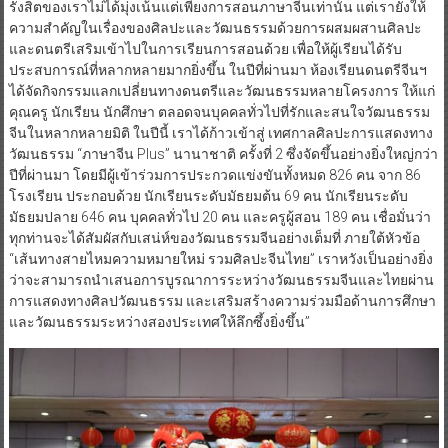
รังสิตของเราไม่ได้มุ่งเน้นแต่เพียงการสอนภาษาจีนเท่านั้น แต่เรายังให้
ความสำคัญในเรื่องของศิลปะและวัฒนธรรมด้วยการผสมผสานศิลปะ
และดนตรีเสริมเข้าไปในการเรียนการสอนด้วย เพื่อให้ผู้เรียนได้รับ
ประสบการณ์ที่หลากหลายมากยิ่งขึ้น ในปีที่ผ่านมา ห้องเรียนดนตรีจีนฯ
ได้จัดกิจกรรมแลกเปลี่ยนทางดนตรีและวัฒนธรรมหลายโครงการ ให้แก่
คุณครู นักเรียน นักศึกษา ตลอดจนบุคคลทั่วไปที่รักและสนใจวัฒนธรรม
จีนในหลากหลายมิติ ในปีนี้ เราได้ก้าวเข้าสู่ เทศกาลศิลปะการแสดงทาง
วัฒนธรรม “ภาษาจีน Plus” นานาชาติ ครั้งที่ 2 ซึ่งจัดขึ้นอย่างยิ่งใหญ่กว่า
ปีที่ผ่านมา โดยมีผู้เข้าร่วมการประกวดแข่งขันทั้งหมด 826 คน จาก 86
โรงเรียน ประกอบด้วย นักเรียนระดับมัธยมต้น 69 คน นักเรียนระดับ
มัธยมปลาย 646 คน บุคคลทั่วไป 20 คน และครูผู้สอน 189 คน เชื่อมั่นว่า
ทุกท่านจะได้สัมผัสกับเสน่ห์ของวัฒนธรรมจีนอย่างเต็มที่ ภายใต้หัวข้อ
“เส้นทางสายไหมความหมายใหม่ รวมศิลปะจีนไทย” เราหวังเป็นอย่างยิ่ง
ว่าจะสามารถนำเสนอการบูรณาการระหว่างวัฒนธรรมจีนและไทยผ่าน
การแสดงทางศิลปวัฒนธรรม และเสริมสร้างความร่วมมือด้านการศึกษา
และวัฒนธรรมระหว่างสองประเทศให้ลึกซึ้งยิ่งขึ้น”