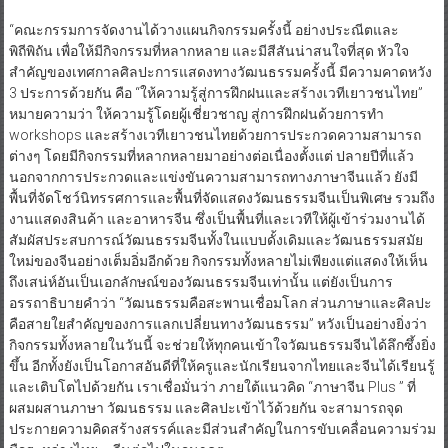
“คณะกรรมการจัดงานได้วางแผนกิจกรรมครั้งนี้ อย่างประณีตและ
พิถีพิถัน เพื่อให้มีกิจกรรมที่หลากหลาย และมีสีสันน่าสนใจที่สุด หัวใจ
สำคัญของเทศกาลศิลปะการแสดงทางวัฒนธรรมครั้งนี้ มีความคาดหวัง
3 ประการด้วยกัน คือ “ให้ความรู้สู่การฝึกฝนและสร้างเวทีเยาวชนไทย”
หมายความว่า ให้ความรู้โดยผู้เชี่ยวชาญ สู่การฝึกฝนด้วยการทำ
workshops และสร้างเวทีเยาวชนไทยด้วยการประกวดความสามารถ
ต่างๆ โดยมีกิจกรรมที่หลากหลายมาอย่างต่อเนื่องตั้งแต่ ปลายปีที่แล้ว
นอกจากการประกวดและแข่งขันความสามารถทางภาษาจีนแล้ว ยังมี
พื้นที่จัดโชว์นิทรรศการและพื้นที่จัดแสดงวัฒนธรรมจีนเป็นพิเศษ รวมถึง
งานแสดงสินค้า และอาหารจีน ซึ่งเป็นพื้นที่และเวทีให้ผู้เข้าร่วมงานได้
สัมผัสประสบการณ์วัฒนธรรมจีนทั้งในแบบดั้งเดิมและวัฒนธรรมสมัย
ใหม่ของจีนอย่างเต็มอิ่มอีกด้วย กิจกรรมทั้งหลายไม่เพียงแต่แสดงให้เห็น
ถึงเสน่ห์อันเป็นเอกลักษณ์ของวัฒนธรรมจีนเท่านั้น แต่ยังเป็นการ
อรรถาธิบายคำว่า “วัฒนธรรมคือสะพานเชื่อมโลก ส่วนภาษาและศิลปะ
คือสายใยสำคัญของการแลกเปลี่ยนทางวัฒนธรรม” หวังเป็นอย่างยิ่งว่า
กิจกรรมทั้งหลายในวันนี้ จะช่วยให้ทุกคนเข้าใจวัฒนธรรมจีนได้ลึกซึ้งยิ่ง
ขึ้น อีกทั้งยังเป็นโอกาสอันดีที่ให้ครูและนักเรียนจากไทยและจีนได้เรียนรู้
และเติบโตไปด้วยกัน เราเชื่อมั่นว่า ภายใต้แนวคิด “ภาษาจีน Plus ” ที่
ผสมผสานภาษา วัฒนธรรม และศิลปะเข้าไว้ด้วยกัน จะสามารถจุด
ประกายความคิดสร้างสรรค์และมีส่วนสำคัญในการขับเคลื่อนความร่วม