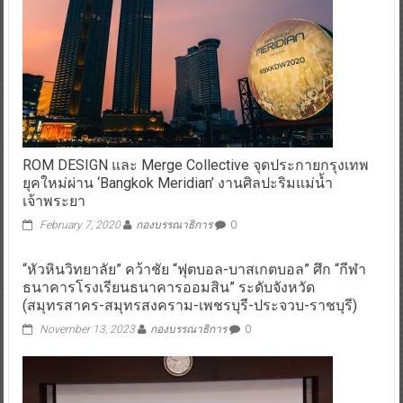
ROM DESIGN และ Merge Collective จุดประกายกรุงเทพ
ยุคใหม่ผ่าน ‘Bangkok Meridian’ งานศิลปะริมแม่น้ำ
เจ้าพระยา
February 7, 2020
กองบรรณาธิการ
0
“หัวหินวิทยาลัย” คว้าชัย “ฟุตบอล-บาสเกตบอล” ศึก “กีฬา
ธนาคารโรงเรียนธนาคารออมสิน” ระดับจังหวัด
(สมุทรสาคร-สมุทรสงคราม-เพชรบุรี-ประจวบ-ราชบุรี)
November 13, 2023
กองบรรณาธิการ
0