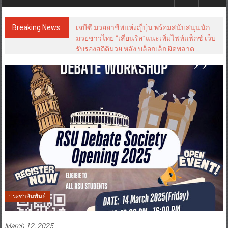
Breaking News:
เจบีซี มวยอาชีพแห่งญี่ปุ่น พร้อมสนับสนุนนัก
มวยชาวไทย “เสี่ยนริส”แนะเพิ่มไฟท์แฟ็กซ์ เว็บ
รับรองสถิติมวย หลัง บล็อกเล็ก ผิดพลาด
ประชาสัมพันธ์
March 12, 2025