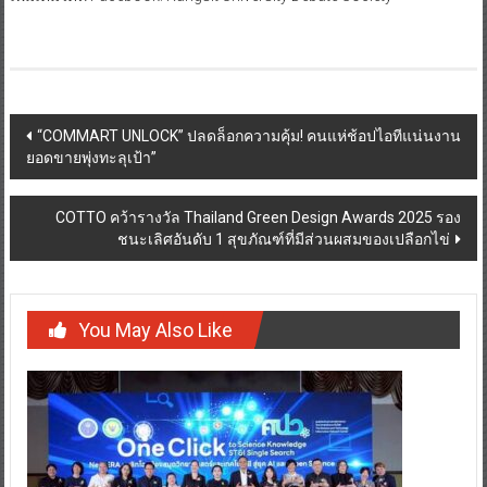
Post
“COMMART UNLOCK” ปลดล็อกความคุ้ม! คนแห่ช้อปไอทีแน่นงาน
ยอดขายพุ่งทะลุเป้า”
navigation
COTTO คว้ารางวัล Thailand Green Design Awards 2025 รอง
ชนะเลิศอันดับ 1 สุขภัณฑ์ที่มีส่วนผสมของเปลือกไข่
You May Also Like