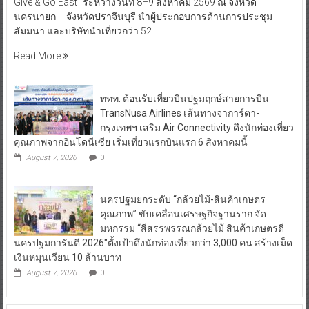
Give & Go East” ระหว่างวันที่ 8–9 สิงหาคม 2569 ณ จังหวัด
นครนายก จังหวัดปราจีนบุรี นำผู้ประกอบการด้านการประชุม
สัมมนา และบริษัทนำเที่ยวกว่า 52
Read More
ททท. ต้อนรับเที่ยวบินปฐมฤกษ์สายการบิน
TransNusa Airlines เส้นทางจาการ์ตา-
กรุงเทพฯ เสริม Air Connectivity ดึงนักท่องเที่ยว
คุณภาพจากอินโดนีเซีย เริ่มเที่ยวแรกบินแรก 6 สิงหาคมนี้
August 7, 2026
0
นครปฐมยกระดับ “กล้วยไม้-สินค้าเกษตร
คุณภาพ” ขับเคลื่อนเศรษฐกิจฐานราก จัด
มหกรรม “สีสรรพรรณกล้วยไม้ สินค้าเกษตรดี
นครปฐมการันตี 2026″ตั้งเป้าดึงนักท่องเที่ยวกว่า 3,000 คน สร้างเม็ด
เงินหมุนเวียน 10 ล้านบาท
August 7, 2026
0