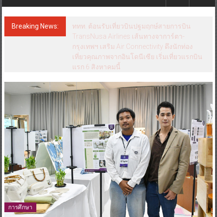
Breaking News:
ททท. ต้อนรับเที่ยวบินปฐมฤกษ์สายการบิน
TransNusa Airlines เส้นทางจาการ์ตา-
กรุงเทพฯ เสริม Air Connectivity ดึงนักท่อง
เที่ยวคุณภาพจากอินโดนีเซีย เริ่มเที่ยวแรกบิน
แรก 6 สิงหาคมนี้
การศึกษา