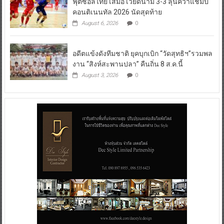
ฟุตซอลไทย เสมอ เวียดนาม 3-3 ลุ้นคว้าแชมป์
คอนติเนนทัล 2026 นัดสุดท้าย
August 6, 2026
0
อดีตแข้งดังทีมชาติ ยุคบุกเบิก “วัดสุทธิฯ”รวมพล
งาน “สิงห์สะพานปลา” คืนถิ่น 8 ส.ค.นี้
August 3, 2026
0