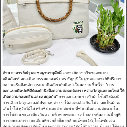
ด้าน อาจารย์ณัฐพล ซอฐานานุศักดิ์
อาจารย์สาขาวิชาออกแบบ
ผลิตภัณฑ์ คณะศิลปกรรมศาสตร์ มทร.ธัญบุรี ในฐานะอาจารย์ที่ปรึกษา
กล่าวเสริมถึงหลักการแนวคิดเกี่ยวกับศิลปะในผลงานชิ้นนี้ว่า
“การ
ออกแบบศิลปะที่ดีต้องคำนึงถึงความสอดคล้องระหว่างวัสดุและอะไหล่ ให้
เกิดความกลมกลืนและสมดุลกัน”
การออกแบบกระเป๋าผ้าใยไผ่จึงต้องมี
การเลือกวัสดุและองค์ประกอบต่าง ๆ ให้สอดคล้องกัน ไม่ว่าจะเป็นผ้าทอ
เส้นใยไผ่ หูจับไม้ไผ่ หรือซิป และสายสะพายที่ช่วยเพิ่มความสะดวกใน
การใช้งาน ขณะเดียวกันความท้าทายของการสร้างสรรค์ผลงานนี้อยู่ที่
การออกแบบรายละเอียดที่ช่วยสื่อถึงเอกลักษณ์ของวัสดุไผ่ให้ชัดเจน
พัฒนาเทคนิคการตัดเย็บ และการประกอบวัสดุให้มีความแข็งแรง ใช้งาน