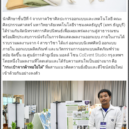
นักศึกษาชั้นปีที่ 4 จากภาควิชาศิลปะการออกแบบและเทคโนโลยี คณะ
ศิลปกรรมศาสตร์ มหาวิทยาลัยเทคโนโลยีราชมงคลธัญบุรี (มทร.ธัญบุรี)
ได้ร่วมกันจัดนิทรรศการศิลปนิพนธ์เพื่อเผยแพร่ผลงานสู่สาธารณชน
พร้อมฝึกประสบการณ์จริงในการจัดแสดงผลงานออกแบบ ภายในงานได้
รวบรวมผลงานจาก 4 สาขาวิชา ได้แก่ ออกแบบนิเทศศิลป์ ออกแบบ
ภายใน ออกแบบผลิตภัณฑ์ และนวัตกรรมการออกแบบผลิตภัณฑ์ร่วม
สมัย จัดขึ้น ณ ศูนย์การค้ายูเนี่ยน มอลล์ โซน CoEvent Studio กรุงเทพฯ
โดยหนึ่งในผลงานที่โดดเด่นและได้รับความสนใจเป็นอย่างมาก คือ
“กระเป๋าจากผ้าทอใยไผ่”
ที่ผสานแนวคิดความยั่งยืนและดีไซน์สมัยใหม่
เข้าด้วยกันอย่างลงตัว