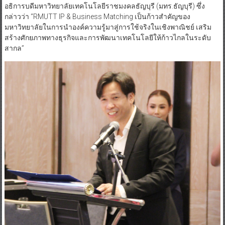
อธิการบดีมหาวิทยาลัยเทคโนโลยีราชมงคลธัญบุรี (มทร.ธัญบุรี) ซึ่ง
กล่าวว่า “RMUTT IP & Business Matching เป็นก้าวสำคัญของ
มหาวิทยาลัยในการนำองค์ความรู้มาสู่การใช้จริงในเชิงพาณิชย์ เสริม
สร้างศักยภาพทางธุรกิจและการพัฒนาเทคโนโลยีให้ก้าวไกลในระดับ
สากล”