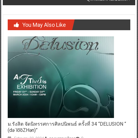
You May Also Like
ม.รังสิต จัดนิทรรศการศิลปนิพนธ์ ครั้งที่ 34 “DELUSION “
(dəˈlo͞oZHən)”