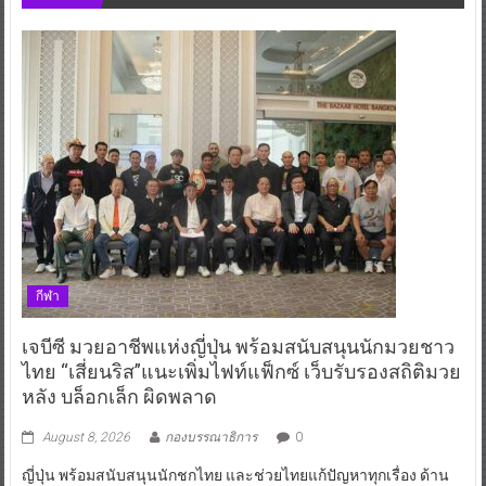
กีฬา
เจบีซี มวยอาชีพแห่งญี่ปุ่น พร้อมสนับสนุนนักมวยชาว
ไทย “เสี่ยนริส”แนะเพิ่มไฟท์แฟ็กซ์ เว็บรับรองสถิติมวย
หลัง บล็อกเล็ก ผิดพลาด
August 8, 2026
กองบรรณาธิการ
0
ญี่ปุ่น พร้อมสนับสนุนนักชกไทย และช่วยไทยแก้ปัญหาทุกเรื่อง ด้าน