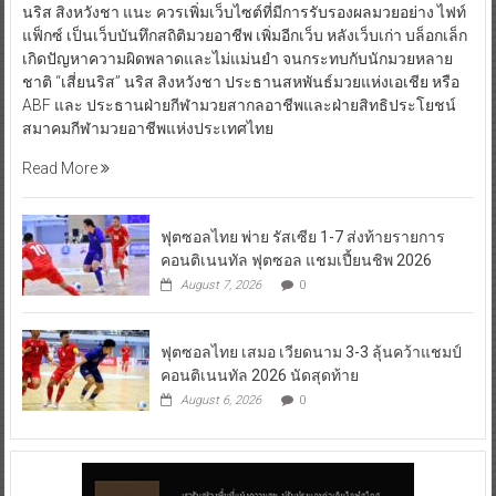
นริส สิงหวังชา แนะ ควรเพิ่มเว็บไซต์ที่มีการรับรองผลมวยอย่าง ไฟท์
แฟ็กซ์ เป็นเว็บบันทึกสถิติมวยอาชีพ เพิ่มอีกเว็บ หลังเว็บเก่า บล็อกเล็ก
เกิดปัญหาความผิดพลาดและไม่แม่นยำ จนกระทบกับนักมวยหลาย
ชาติ “เสี่ยนริส” นริส สิงหวังชา ประธานสหพันธ์มวยแห่งเอเชีย หรือ
ABF และ ประธานฝ่ายกีฬามวยสากลอาชีพและฝ่ายสิทธิประโยชน์
สมาคมกีฬามวยอาชีพแห่งประเทศไทย
Read More
ฟุตซอลไทย พ่าย รัสเซีย 1-7 ส่งท้ายรายการ
คอนติเนนทัล ฟุตซอล แชมเปี้ยนชิพ 2026
August 7, 2026
0
ฟุตซอลไทย เสมอ เวียดนาม 3-3 ลุ้นคว้าแชมป์
คอนติเนนทัล 2026 นัดสุดท้าย
August 6, 2026
0