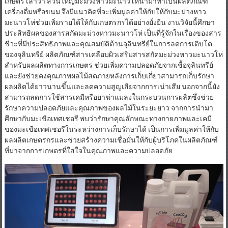
เกษตร เล่าว่า ส่วนใหญ่มะม่วงหาวมะนาวโห่นำมาทำเป็นผลิตภัณฑ์
เครื่องดื่มหรือขนม จึงมีแนวคิดที่จะเพิ่มมูลค่าให้กับให้กับมะม่วงหาว
มะนาวโห่ช่วยเพิ่มรายได้ให้กับเกษตรกรได้อย่างยั่งยืน งานวิจัยนี้ศึกษา
ประสิทธิผลของสารสกัดมะม่วงหาวมะนาวโห่ เป็นที่รู้จักในเรื่องของสาร
ชีวะที่มีประสิทธิภาพและคุณสมบัติต้านจุลินทรีย์ในการลดการเติบโต
ของจุลินทรีย์ ผลิตภัณฑ์สารเคลือบผิวเสริมสารสกัดมะม่วงหาวมะนาวโห่
สำหรับผลผลิตทางการเกษตร ช่วยเพิ่มความปลอดภัยจากเชื้อจุลินทรีย์
และยังช่วยคงคุณภาพผลไม้สดภายหลังการเก็บเกี่ยวสามารถเก็บรักษา
ผลผลิตได้ยาวนานขึ้นและลดความสูญเสียจากการเน่าเสีย นอกจากนี้ยัง
สามารถลดการใช้สารเคมีหรือยาฆ่าแมลงในกระบวนการผลิตซึ่งช่วย
รักษาความปลอดภัยและคุณภาพของผลไม้ในระยะยาว จากการนำมา
ศึกษากับมะเขือเทศเชอรี พบว่ารักษาคุณลักษณะทางกายภาพและเคมี
ของมะเขือเทศเชอรีในระหว่างการเก็บรักษาได้ เป็นการเพิ่มมูลค่าให้กับ
ผลผลิตเกษตรกรและช่วยสร้างความเชื่อมั่นให้กับผู้บริโภคในผลิตภัณฑ์
ที่มาจากการเกษตรที่ใส่ใจในคุณภาพและความปลอดภัย