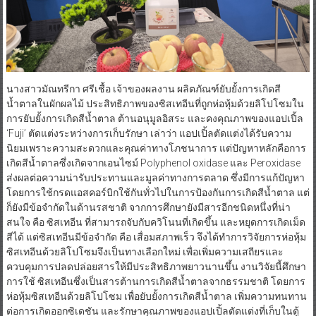
นางสาวมัณทรีกา ศรีเชื้อ เจ้าของผลงาน ผลิตภัณฑ์ยับยั้งการเกิดสี
น้ำตาลในผักผลไม้ ประสิทธิภาพของซิสเทอีนที่ถูกห่อหุ้มด้วยลิโปโซมใน
การยับยั้งการเกิดสีน้ำตาล ต้านอนุมูลอิสระ และคงคุณภาพของแอปเปิ้ล
‘Fuji’ ตัดแต่งระหว่างการเก็บรักษา เล่าว่า แอปเปิ้ลตัดแต่งได้รับความ
นิยมเพราะความสะดวกและคุณค่าทางโภชนาการ แต่ปัญหาหลักคือการ
เกิดสีน้ำตาลซึ่งเกิดจากเอนไซม์ Polyphenol oxidase และ Peroxidase
ส่งผลต่อความน่ารับประทานและมูลค่าทางการตลาด ซึ่งมีการแก้ปัญหา
โดยการใช้กรดแอสคอร์บิกใช้กันทั่วไปในการป้องกันการเกิดสีน้ำตาล แต่
ก็ยังมีข้อจำกัดในด้านรสชาติ จากการศึกษายังมีสารอีกชนิดหนึ่งที่น่า
สนใจ คือ ซิสเทอีน ที่สามารถจับกับควิโนนที่เกิดขึ้น และหยุดการเกิดเม็ด
สีได้ แต่ซิสเทอีนมีข้อจำกัด คือ เสื่อมสภาพเร็ว จึงได้ทำการวิจัยการห่อหุ้ม
ซิสเทอีนด้วยลิโปโซมจึงเป็นทางเลือกใหม่ เพื่อเพิ่มความเสถียรและ
ควบคุมการปลดปล่อยสารให้มีประสิทธิภาพยาวนานขึ้น งานวิจัยนี้ศึกษา
การใช้ ซิสเทอีนซึ่งเป็นสารต้านการเกิดสีน้ำตาลจากธรรมชาติ โดยการ
ห่อหุ้มซิสเทอีนด้วยลิโปโซม เพื่อยับยั้งการเกิดสีน้ำตาล เพิ่มความทนทาน
ต่อการเกิดออกซิเดชัน และรักษาคุณภาพของแอปเปิ้ลตัดแต่งที่เก็บในตู้