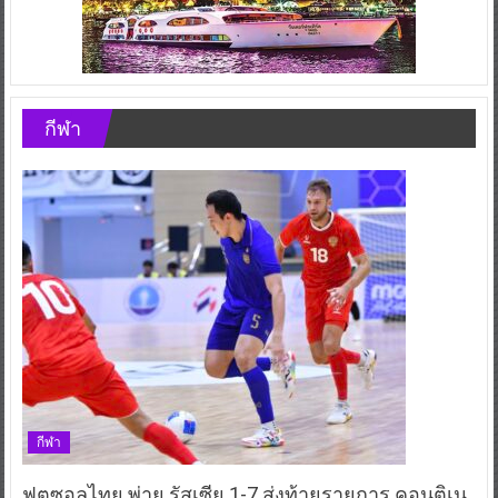
กีฬา
กีฬา
ฟุตซอลไทย พ่าย รัสเซีย 1-7 ส่งท้ายรายการ คอนติเน