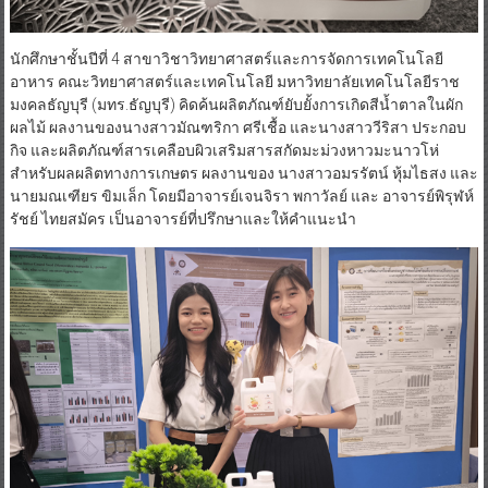
นักศึกษาชั้นปีที่ 4 สาขาวิชาวิทยาศาสตร์และการจัดการเทคโนโลยี
อาหาร คณะวิทยาศาสตร์และเทคโนโลยี มหาวิทยาลัยเทคโนโลยีราช
มงคลธัญบุรี (มทร.ธัญบุรี) คิดค้นผลิตภัณฑ์ยับยั้งการเกิดสีน้ำตาลในผัก
ผลไม้ ผลงานของนางสาวมัณฑริกา ศรีเชื้อ และนางสาววีริสา ประกอบ
กิจ และผลิตภัณฑ์สารเคลือบผิวเสริมสารสกัดมะม่วงหาวมะนาวโห่
สำหรับผลผลิตทางการเกษตร ผลงานของ นางสาวอมรรัตน์ หุ้มไธสง และ
นายมณเฑียร ขิมเล็ก โดยมีอาจารย์เจนจิรา พกาวัลย์ และ อาจารย์พิรุฬห์
รัชย์ ไทยสมัคร เป็นอาจารย์ที่ปรึกษาและให้คำแนะนำ