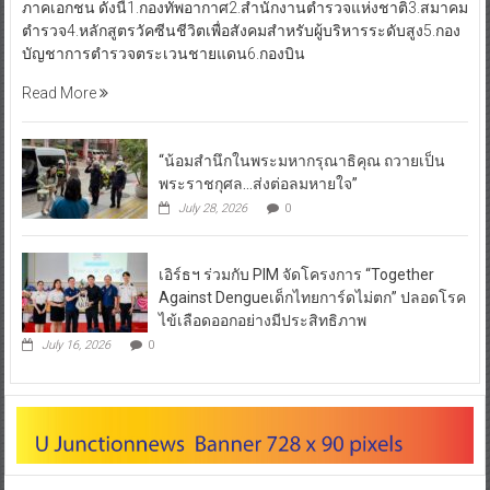
ภาคเอกชน ดังนี้1.กองทัพอากาศ2.สำนักงานตำรวจแห่งชาติ3.สมาคม
ตำรวจ4.หลักสูตรวัคซีนชีวิตเพื่อสังคมสำหรับผู้บริหารระดับสูง5.กอง
บัญชาการตำรวจตระเวนชายแดน6.กองบิน
Read More
“น้อมสำนึกในพระมหากรุณาธิคุณ ถวายเป็น
พระราชกุศล…ส่งต่อลมหายใจ”
July 28, 2026
0
เอิร์ธฯ ร่วมกับ PIM จัดโครงการ “Together
Against Dengueเด็กไทยการ์ดไม่ตก” ปลอดโรค
ไข้เลือดออกอย่างมีประสิทธิภาพ
July 16, 2026
0