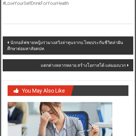
#LoveYourSelfDrinkForYourHealth
Post
นักกอล์ฟชายหญิงร่วมวงสวิงล่าทุนจากบ.ไทยประกันชีวิตล่าฝัน
ศึกษาต่อมหาลัยตปท.
navigation
แตกต่างหลากหลาย สร้างโอกาสได้ แค่มองบวก
You May Also Like