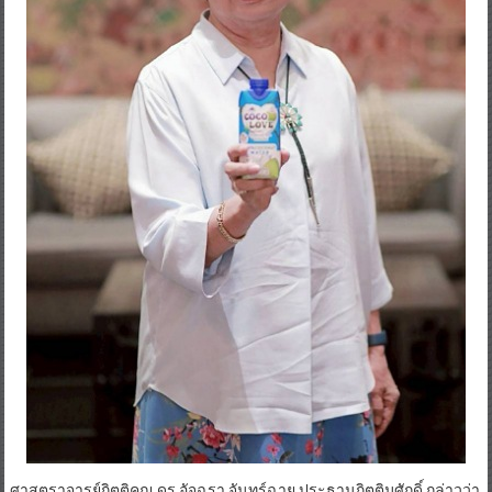
ศาสตราจารย์กิตติคุณ ดร.อัจฉรา จันทร์ฉาย ประธานกิตติมศักดิ์ กล่าวว่า