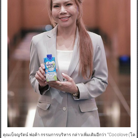
คุณเบ็จญรัตน์ พ่อค้า กรรมการบริหาร กล่าวเพิ่มเติมอีกว่า “Cocolove (โค