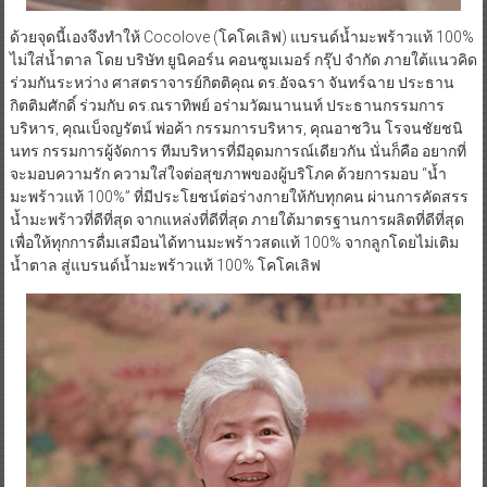
ด้วยจุดนี้เองจึงทำให้ Cocolove (โคโคเลิฟ) แบรนด์น้ำมะพร้าวแท้ 100%
ไม่ใส่น้ำตาล โดย บริษัท ยูนิคอร์น คอนซูมเมอร์ กรุ๊ป จำกัด ภายใต้แนวคิด
ร่วมกันระหว่าง ศาสตราจารย์กิตติคุณ ดร.อัจฉรา จันทร์ฉาย ประธาน
กิตติมศักดิ์ ร่วมกับ ดร.ณราทิพย์ อร่ามวัฒนานนท์ ประธานกรรมการ
บริหาร, คุณเบ็จญรัตน์ พ่อค้า กรรมการบริหาร, คุณอาชวิน โรจนชัยชนิ
นทร กรรมการผู้จัดการ ทีมบริหารที่มีอุดมการณ์เดียวกัน นั่นก็คือ อยากที่
จะมอบความรัก ความใส่ใจต่อสุขภาพของผู้บริโภค ด้วยการมอบ “น้ำ
มะพร้าวแท้ 100%” ที่มีประโยชน์ต่อร่างกายให้กับทุกคน ผ่านการคัดสรร
น้ำมะพร้าวที่ดีที่สุด จากแหล่งที่ดีที่สุด ภายใต้มาตรฐานการผลิตที่ดีที่สุด
เพื่อให้ทุกการดื่มเสมือนได้ทานมะพร้าวสดแท้ 100% จากลูกโดยไม่เติม
น้ำตาล สู่แบรนด์น้ำมะพร้าวแท้ 100% โคโคเลิฟ