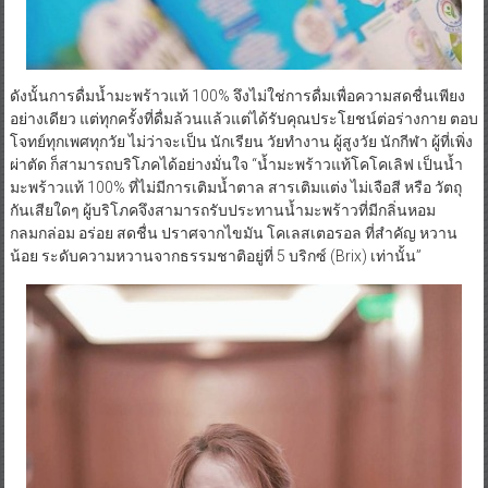
ดังนั้นการดื่มน้ำมะพร้าวแท้ 100% จึงไม่ใช่การดื่มเพื่อความสดชื่นเพียง
อย่างเดียว แต่ทุกครั้งที่ดื่มล้วนแล้วแต่ได้รับคุณประโยชน์ต่อร่างกาย ตอบ
โจทย์ทุกเพศทุกวัย ไม่ว่าจะเป็น นักเรียน วัยทำงาน ผู้สูงวัย นักกีฬา ผู้ที่เพิ่ง
ผ่าตัด ก็สามารถบริโภคได้อย่างมั่นใจ “น้ำมะพร้าวแท้โคโคเลิฟ เป็นน้ำ
มะพร้าวแท้ 100% ที่ไม่มีการเติมน้ำตาล สารเติมแต่ง ไม่เจือสี หรือ วัตถุ
กันเสียใดๆ ผู้บริโภคจึงสามารถรับประทานน้ำมะพร้าวที่มีกลิ่นหอม
กลมกล่อม อร่อย สดชื่น ปราศจากไขมัน โคเลสเตอรอล ที่สำคัญ หวาน
น้อย ระดับความหวานจากธรรมชาติอยู่ที่ 5 บริกซ์ (Brix) เท่านั้น”