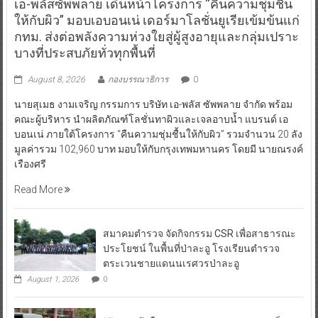
เอ-พลัสซัพพลาย เดินหน้าโครงการ “คืนความชุ่มชื้น
ให้กับผิว” มอบเอบอนเน่ เดอร์มาโลชั่นยูเรียเข้มข้นแก่
กทม. ส่งต่อพลังความห่วงใยสู่ผู้สูงอายุและกลุ่มเปราะ
บางที่ประสบภัยทั่วทุกพื้นที่
August 8, 2026
กองบรรณาธิการ
0
นายสุเมธ งามเจริญ กรรมการ บริษัท เอ-พลัส ซัพพลาย จำกัด พร้อม
คณะผู้บริหาร นำผลิตภัณฑ์โลชั่นทาผิวและเจลอาบน้ำ แบรนด์ เอ
บอนเน่ ภายใต้โครงการ “คืนความชุ่มชื้นให้กับผิว” รวมจำนวน 20 ลัง
มูลค่ารวม 102,960 บาท มอบให้กับกรุงเทพมหานคร โดยมี นายณรงค์
เรืองศรี
Read More
สมาคมตำรวจ จัดกิจกรรม CSR เพื่อสาธารณะ
ประโยชน์ ในพื้นที่ป่าละอู โรงเรียนตำรวจ
ตระเวนชายแดนนเรศวรป่าละอู
August 1, 2026
0