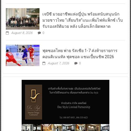
เจบีซี มวยอาชีพแห่งญี่ปุ่น พร้อมสนับสนุนนัก
มวยชาวไทย “เสี่ยนริส”แนะเพิ่มไฟท์แฟ็กซ์ เว็บ
รับรองสถิติมวย หลัง บล็อกเล็ก ผิดพลาด
August 8, 2026
0
ฟุตซอลไทย พ่าย รัสเซีย 1-7 ส่งท้ายรายการ
คอนติเนนทัล ฟุตซอล แชมเปี้ยนชิพ 2026
August 7, 2026
0