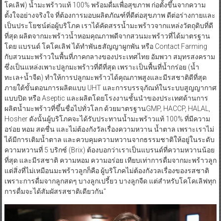
โคเลิฟ) น้ำมะพร้าวแท้ 100% พร้อมดื่มเพื่อสุขภาพ ก่อตั้งขึ้นจากความ
ตั้งใจอย่างจริงใจ ที่ต้องการมอบผลิตภัณฑ์ที่ดีต่อสุขภาพ ดีต่อร่างกายและ
เป็นประโยชน์ต่อผู้บริโภค เราได้คัดสรรน้ำมะพร้าวจากแหล่งวัตถุดิบที่ดี
ที่สุด ผลิตจากมะพร้าวน้ำหอมคุณภาพดีจากสวนมะพร้าวที่ได้มาตรฐาน
โดย แบรนด์ โคโคเลิฟ ได้ทำพันธสัญญาผูกพัน หรือ Contact Farming
กับสวนมะพร้าวในพื้นที่ภาคกลางของประเทศไทย อัมพวา สมุทรสงคราม
ซึ่งเป็นแหล่งเพาะปลูกมะพร้าวที่ดีที่สุด เพราะเป็นพื้นที่น้ำกร่อย (น้ำ
ทะเล+น้ำจืด) ทำให้การปลูกมะพร้าวได้คุณภาพสูงและมีรสชาติดีที่สุด
ภายใต้ขั้นตอนการผลิตแบบ UHT และการบรรจุภัณท์ในระบบสูญญากาศ
แบบปิด หรือ Aseptic และผลิตโดยโรงงานชั้นนำของประเทศด้านการ
ผลิตน้ำมะพร้าวที่ขึ้นชื่อไปทั่วโลก ด้วยมาตรฐานGMP, HACCP, HALAL,
Hosher ดังนั้นผู้บริโภคจะได้รับประทานน้ำมะพร้าวแท้ 100% ที่มีความ
อร่อย หอม สดชื่น และไม่ต้องกังวัลเรื่องความหวาน น้ำตาล เพราะเราไม่
ได้มีการเติมน้ำตาล และควบคุมความหวานจากธรรมชาติให้อยู่ในระดับ
ความหวานที่ 5 บริกซ์ (Brix) ต้องบอกว่าเราเป็นแบรนด์ที่ความหวานน้อย
ที่สุด และมีรสชาติ ความหอม ความอร่อย เทียบเท่าการดื่มจากมะพร้าวลูก
แต่สิ่งที่ไม่เหมือนมะพร้าวลูกก็คือ ผู้บริโภคไม่ต้องกังวลเรื่องของรสชาติ
เพราะการดื่มจากลูกสดๆ บางลูกเปรี้ยว บางลูกจืด แต่สำหรับโคโคเลิฟทุก
การดื่มจะได้สัมผัสรสชาติเดียวกัน”