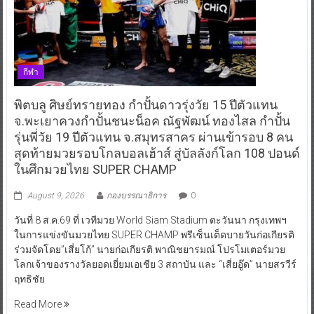
กีฬา
พิตบลู ศิษย์ทรายทอง กำปั้นดาวรุ่งวัย 15 ปีตัวแทน
จ.พะเยาควงกำปั้นชนะน็อค ณัฐพัฒน์ ทองไสล กำปั้น
รุ่นพี่วัย 19 ปีตัวแทน จ.สมุทรสาคร ผ่านเข้ารอบ 8 คน
สุดท้ายมวยรอบโกลบอลเฮ้าส์ สู่บัลลังก์โลก 108 ปอนด์
ในศึกมวยไทย SUPER CHAMP
August 9, 2026
กองบรรณาธิการ
0
วันที่ 8 ส.ค.69 ที่ เวทีมวย World Siam Stadium ตะวันนา กรุงเทพฯ
ในการแข่งขันมวยไทย SUPER CHAMP พรีเซ็นเต็ดบายวันก่อเกียรติ
ร่วมจัดโดย”เสี่ยโก้” นายก่อเกียรติ พาณิชยารมณ์ โปรโมเตอร์มวย
โลกเจ้าของรางวัลยอดเยี่ยมเอเชีย 3 สถาบัน และ “เสี่ยอู๊ด” นายสรวีร์
ฤทธิชัย
Read More