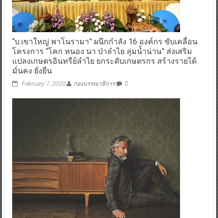
“บ.เขาใหญ่ พาโนรามา” ผนึกกำลัง 16 องค์กร ขับเคลื่อน
โครงการ “โคก หนอง นา ป่าลำไย ลุ่มน้ำน่าน” ส่งเสริม
แปลงเกษตรอินทรีย์ลำไย ยกระดับเกษตรกร สร้างรายได้
มั่นคง ยั่งยืน
February 7, 2020
กองบรรณาธิการ
0