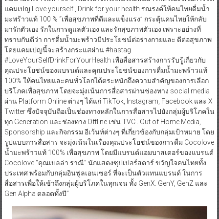
แคมเปญ Love yourself , Drink for your health รณรงค์ให้คนไทยดื่มนํ้า
มะพร้าวแท้ 100 % “เพื่อสุขภาพที่ดีและแข็งแรง” กระตุ้นคนไทยให้กลับ
มารักตัวเอง รักในการดูแลตัวเอง และรักสุขภาพตัวเอง เพราะอย่างที่
ทราบกันดีว่า การดื่มน้ำมะพร้าวมีประโยชน์ต่อร่างกายและ ดีต่อสุขภาพ
โดยแคมเปญนี้จะสร้างกระแสผ่าน #hastag
#LoveYourSelfDrinkForYourHealth เพื่อสื่อสารสร้างการรับรู้เกี่ยวกับ
คุณประโยชน์ของแบรนด์และคุณประโยชน์ของการดื่มน้ำมะพร้าวแท้
100% ให้คนไทยและคนทั่วโลกได้ตระหนักถึงความสำคัญของการเลือก
บริโภคเพื่อสุขภาพ โดยจะมุ่งเน้นการสื่อสารผ่านช่องทาง social media
ผ่าน Platform Online ต่างๆ ได้แก่ TikTok, Instagram, Facebook และ X
Twitter ซึ่งปัจจุบันถือเป็นช่องทางหลักในการสื่อสารไปยังกลุ่มผู้บริโภคใน
ทุก Generation และช่องทาง Offline เช่น TVC . Out of Home Media,
Sponsorship และกิจกรรม อีเว้นท์ต่างๆ ที่เกี่ยวข้องกับกลุ่มเป้าหมาย โดย
รูปแบบการสื่อสาร จะมุ่งเน้นในเรื่องคุณประโยชน์ของการดื่ม Cocolove
น้ำมะพร้าวแท้ 100% เพื่อสุขภาพ โดยมีแบรนด์แอมบาสเดอร์ของแบรนด์
Cocolove “คุณเบลล่า ราณี” นักแสดงซุปเปอร์สตาร์ ขวัญใจคนไทยทั้ง
ประเทศ พร้อมกับกลุ่มอินฟูลเอนเซอร์ ที่จะเป็นตัวแทนแบรนด์ ในการ
สื่อสารเพื่อให้เข้าถึงกลุ่มผู้บริโภคในทุกเจน ทั้ง GenX. GenY, GenZ และ
Gen Alpha ตลอดทั้งปี”