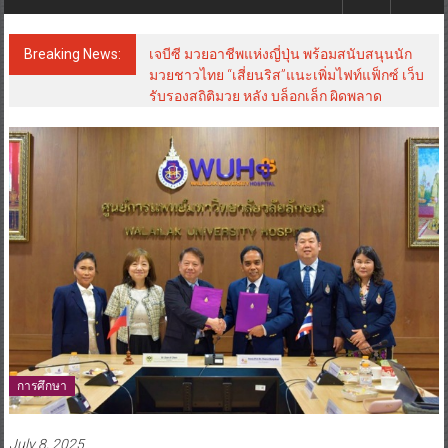
Breaking News:
เจบีซี มวยอาชีพแห่งญี่ปุ่น พร้อมสนับสนุนนัก
มวยชาวไทย “เสี่ยนริส”แนะเพิ่มไฟท์แฟ็กซ์ เว็บ
รับรองสถิติมวย หลัง บล็อกเล็ก ผิดพลาด
การศึกษา
July 8, 2025