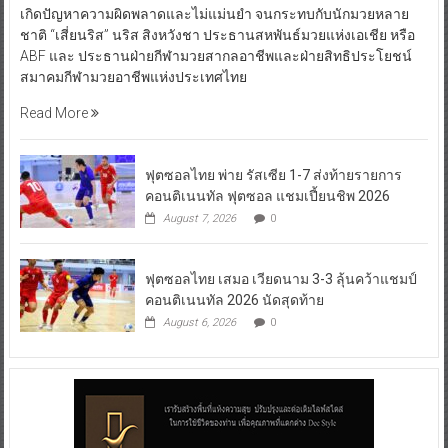
เกิดปัญหาความผิดพลาดและไม่แม่นยำ จนกระทบกับนักมวยหลาย
ชาติ “เสี่ยนริส” นริส สิงหวังชา ประธานสหพันธ์มวยแห่งเอเชีย หรือ
ABF และ ประธานฝ่ายกีฬามวยสากลอาชีพและฝ่ายสิทธิประโยชน์
สมาคมกีฬามวยอาชีพแห่งประเทศไทย
Read More
ฟุตซอลไทย พ่าย รัสเซีย 1-7 ส่งท้ายรายการ
คอนติเนนทัล ฟุตซอล แชมเปี้ยนชิพ 2026
August 7, 2026
0
ฟุตซอลไทย เสมอ เวียดนาม 3-3 ลุ้นคว้าแชมป์
คอนติเนนทัล 2026 นัดสุดท้าย
August 6, 2026
0