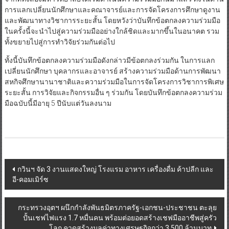
การแลกเปลี่ยนนักศึกษาและคณาจารย์และการจัดโครงการศึกษาดูงาน
และพัฒนาทางวิชาการระยะสั้น โดยหวังว่าบันทึกข้อตกลงความร่วมมือ
ในครั้งนี้จะนำไปสู่ความร่วมมืออย่างใกล้ชิดและมากขึ้นในอนาคต รวม
ทั้งขยายไปสู่การทำวิจัยร่วมกันต่อไป
ทั้งนี้บันทึกข้อตกลงความร่วมมือดังกล่าวมีข้อตกลงร่วมกัน ในการแลก
เปลี่ยนนักศึกษา บุคลากรและอาจารย์ สร้างความร่วมมือด้านการพัฒนา
สหกิจศึกษานานาชาติและความร่วมมือในการจัดโครงการวิชาการพิเศษ
ระยะสั้น การวิจัยและกิจกรรมอื่น ๆ ร่วมกัน โดยบันทึกข้อตกลงความร่วม
มือฉบับนี้มีอายุ 5 ปีนับแต่วันลงนาม
Post
กวินฯ จัด 3 งานแสดงใหญ่ โรงแรม อาหาร เครื่องดื่ม ค้าปลีก และ
อี-คอมเมิร์ซ
navigation
กระทรวงอุตฯ ผนึกกำลังพันธมิตรภาครัฐ-เอกชน-ประชาชน ตะลุย
ปั้นเชฟไฟแรง 1.7 หมื่นคน พร้อมต่อยอดสร้างเชฟมืออาชีพสู่ครัว
โลก คาดสร้างมูลค่าทางเศรษฐกิจกว่า 3,500 ล้านบาท