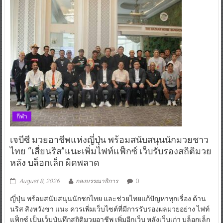
กีฬา
เจบีซี มวยอาชีพแห่งญี่ปุ่น พร้อมสนับสนุนนักมวยชาว
ไทย “เสี่ยนริส”แนะเพิ่มไฟท์แฟ็กซ์ เว็บรับรองสถิติมวย
หลัง บล็อกเล็ก ผิดพลาด
August 8, 2026
กองบรรณาธิการ
0
ญี่ปุ่น พร้อมสนับสนุนนักชกไทย และช่วยไทยแก้ปัญหาทุกเรื่อง ด้าน
นริส สิงหวังชา แนะ ควรเพิ่มเว็บไซต์ที่มีการรับรองผลมวยอย่าง ไฟท์
แฟ็กซ์ เป็นเว็บบันทึกสถิติมวยอาชีพ เพิ่มอีกเว็บ หลังเว็บเก่า บล็อกเล็ก