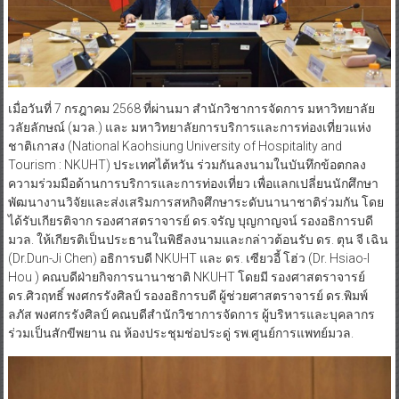
เมื่อวันที่ 7 กรฎาคม 2568 ที่ผ่านมา สำนักวิชาการจัดการ มหาวิทยาลัย
วลัยลักษณ์ (มวล.) และ มหาวิทยาลัยการบริการและการท่องเที่ยวแห่ง
ชาติเกาสง (National Kaohsiung University of Hospitality and
Tourism : NKUHT) ประเทศไต้หวัน ร่วมกันลงนามในบันทึกข้อตกลง
ความร่วมมือด้านการบริการและการท่องเที่ยว เพื่อแลกเปลี่ยนนักศึกษา
พัฒนางานวิจัยและส่งเสริมการสหกิจศึกษาระดับนานาชาติร่วมกัน โดย
ได้รับเกียรติจาก รองศาสตราจารย์ ดร.จรัญ บุญกาญจน์ รองอธิการบดี
มวล. ให้เกียรติเป็นประธานในพิธีลงนามและกล่าวต้อนรับ ดร. ตุน จี เฉิน
(Dr.Dun-Ji Chen) อธิการบดี NKUHT และ ดร. เซียวอี้ โฮ่ว (Dr. Hsiao-I
Hou ) คณบดีฝ่ายกิจการนานาชาติ NKUHT โดยมี รองศาสตราจารย์
ดร.ศิวฤทธิ์ พงศกรรังศิลป์ รองอธิการบดี ผู้ช่วยศาสตราจารย์ ดร.พิมพ์
ลภัส พงศกรรังศิลป์ คณบดีสำนักวิชาการจัดการ ผู้บริหารและบุคลากร
ร่วมเป็นสักขีพยาน ณ ห้องประชุมช่อประดู่ รพ.ศูนย์การแพทย์มวล.