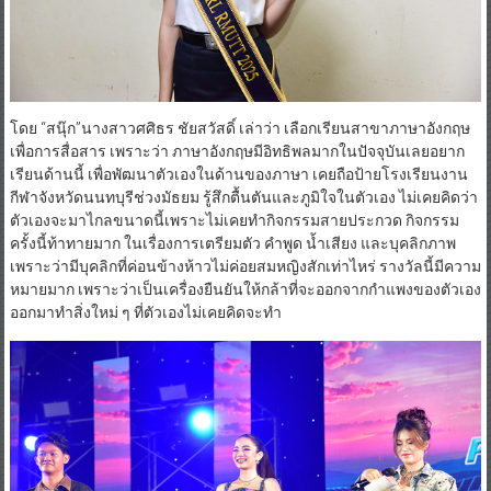
โดย “สนุ๊ก”นางสาวศศิธร ชัยสวัสดิ์ เล่าว่า เลือกเรียนสาขาภาษาอังกฤษ
เพื่อการสื่อสาร เพราะว่า ภาษาอังกฤษมีอิทธิพลมากในปัจจุบันเลยอยาก
เรียนด้านนี้ เพื่อพัฒนาตัวเองในด้านของภาษา เคยถือป้ายโรงเรียนงาน
กีฬาจังหวัดนนทบุรีช่วงมัธยม รู้สึกตื้นตันและภูมิใจในตัวเอง ไม่เคยคิดว่า
ตัวเองจะมาไกลขนาดนี้เพราะไม่เคยทำกิจกรรมสายประกวด กิจกรรม
ครั้งนี้ท้าทายมาก ในเรื่องการเตรียมตัว คำพูด น้ำเสียง และบุคลิกภาพ
เพราะว่ามีบุคลิกที่ค่อนข้างห้าวไม่ค่อยสมหญิงสักเท่าไหร่ รางวัลนี้มีความ
หมายมาก เพราะว่าเป็นเครื่องยืนยันให้กล้าที่จะออกจากกำแพงของตัวเอง
ออกมาทำสิ่งใหม่ ๆ ที่ตัวเองไม่เคยคิดจะทำ