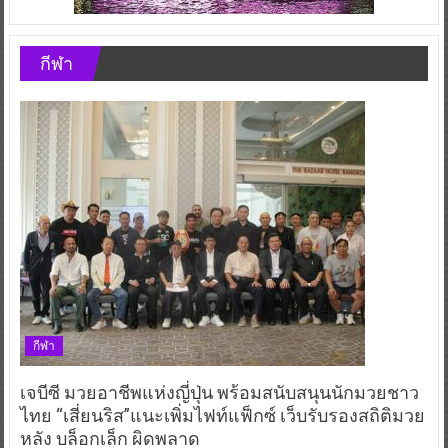
กีฬา
กีฬา
เจบีซี มวยอาชีพแห่งญี่ปุ่น พร้อมสนับสนุนนักมวยชาว
ไทย “เสี่ยนริส”แนะเพิ่มไฟท์แฟ็กซ์ เว็บรับรองสถิติมวย
หลัง บล็อกเล็ก ผิดพลาด