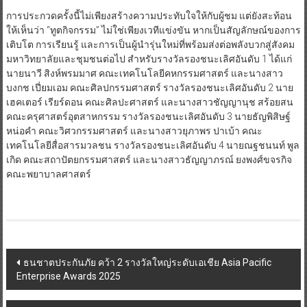
การประกวดครั้งนี้ไม่เพียงสร้างความประทับใจให้กับผู้ชม แต่ยังสะท้อน
ให้เห็นว่า “ทูตกิจกรรม” ไม่ใช่เพียงเวทีแข่งขัน หากเป็นสัญลักษณ์ของการ
เติบโต การเรียนรู้ และการเป็นผู้นำรุ่นใหม่ที่พร้อมส่งต่อพลังบวกสู่สังคม
มหาวิทยาลัยและชุมชนต่อไป สำหรับรางวัลรองชนะเลิศอันดับ 1 ได้แก่
นายนาวี สิงห์พรมมาศ คณะเทคโนโลยีคหกรรมศาสตร์ และนางสาว
บงกช เปี่ยมเอม คณะศิลปกรรมศาสตร์ รางวัลรองชนะเลิศอันดับ 2 นาย
เฮคเตอร์ เรียร์ดอน คณะศิลปะศาสตร์ และนางสาวชัญญานุช สร้อยสน
คณะครุศาสตร์อุตสาหกรรม รางวัลรองชนะเลิศอันดับ 3 นายธัญพิสิษฐ์
หน่อคำ คณะวิศวกรรมศาสตร์ และนางสาวยุภาพร ปาเบ้า คณะ
เทคโนโลยีสื่อสารมวลชน รางวัลรองชนะเลิศอันดับ 4 นายณฐชนนท์ พูล
เกิด คณะสถาปัตยกรรมศาสตร์ และนางสาวธัญญาภรณ์ ยงพงศ์ขจรกิจ
คณะพยาบาลศาสตร์
Post
ธนชาตประกันภัย คว้า 2 รางวัลใหญ่ระดับเอเชีย Asia Pacific
Enterprise Awards 2025
navigation