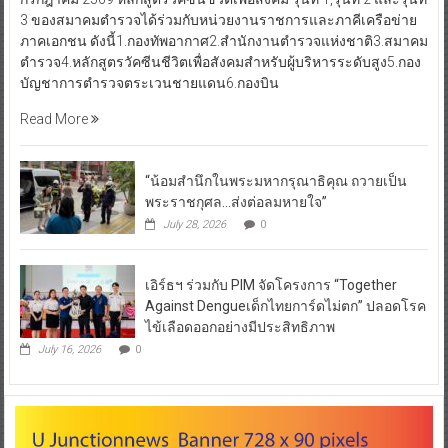
3 ของสมาคมตำรวจได้ร่วมกับหน่วยงานราชการและภาคีเครือข่าย
ภาคเอกชน ดังนี้1.กองทัพอากาศ2.สำนักงานตำรวจแห่งชาติ3.สมาคม
ตำรวจ4.หลักสูตรวัคซีนชีวิตเพื่อสังคมสำหรับผู้บริหารระดับสูง5.กอง
บัญชาการตำรวจตระเวนชายแดน6.กองบิน
Read More
“น้อมสำนึกในพระมหากรุณาธิคุณ ถวายเป็น
พระราชกุศล…ส่งต่อลมหายใจ”
July 28, 2026
0
เอิร์ธฯ ร่วมกับ PIM จัดโครงการ “Together
Against Dengueเด็กไทยการ์ดไม่ตก” ปลอดโรค
ไข้เลือดออกอย่างมีประสิทธิภาพ
July 16, 2026
0