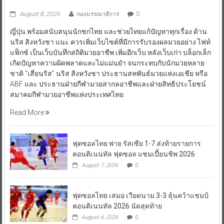
August 8, 2026
กองบรรณาธิการ
0
ญี่ปุ่น พร้อมสนับสนุนนักชกไทย และช่วยไทยแก้ปัญหาทุกเรื่อง ด้าน
นริส สิงหวังชา แนะ ควรเพิ่มเว็บไซต์ที่มีการรับรองผลมวยอย่าง ไฟท์
แฟ็กซ์ เป็นเว็บบันทึกสถิติมวยอาชีพ เพิ่มอีกเว็บ หลังเว็บเก่า บล็อกเล็ก
เกิดปัญหาความผิดพลาดและไม่แม่นยำ จนกระทบกับนักมวยหลาย
ชาติ “เสี่ยนริส” นริส สิงหวังชา ประธานสหพันธ์มวยแห่งเอเชีย หรือ
ABF และ ประธานฝ่ายกีฬามวยสากลอาชีพและฝ่ายสิทธิประโยชน์
สมาคมกีฬามวยอาชีพแห่งประเทศไทย
Read More
ฟุตซอลไทย พ่าย รัสเซีย 1-7 ส่งท้ายรายการ
คอนติเนนทัล ฟุตซอล แชมเปี้ยนชิพ 2026
August 7, 2026
0
ฟุตซอลไทย เสมอ เวียดนาม 3-3 ลุ้นคว้าแชมป์
คอนติเนนทัล 2026 นัดสุดท้าย
August 6, 2026
0