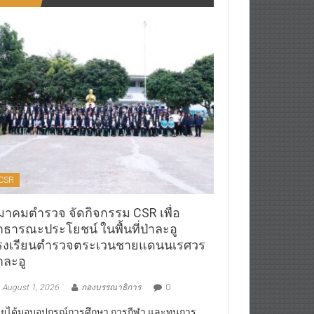
CSR
มาคมตำรวจ จัดกิจกรรม CSR เพื่อ
าธารณะประโยชน์ ในพื้นที่ป่าละอู
รงเรียนตำรวจตระเวนชายแดนนเรศวร
าละอู
August 1, 2026
กองบรรณาธิการ
0
ยได้มอบอุปกรณ์การศึกษา,การกีฬา และทุนการ