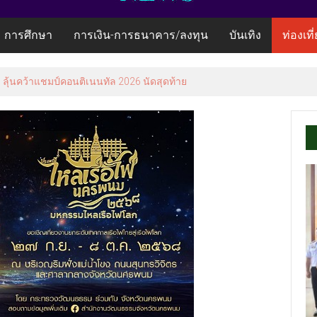
การศึกษา
การเงิน-การธนาคาร/ลงทุน
บันเทิง
ท่องเที
ลุ้นคว้าแชมป์คอนติเนนทัล 2026 นัดสุดท้าย