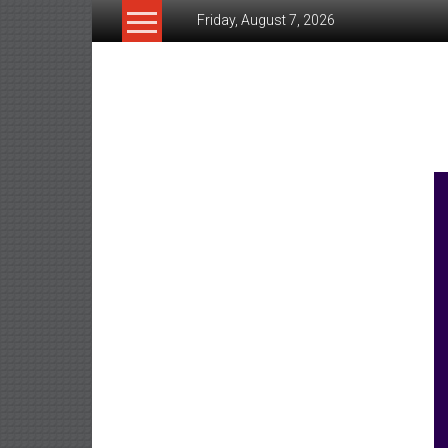
Skip
Friday, August 7, 2026
to
content
www.ujunctionnews.co
เว็บ
ข่าว
ทาง
เลือก
ใหม่
สำหรับ
คุณ