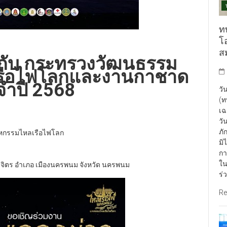
ท
โ
ส
มกับ กระทรวงวัฒนธรรม
รือไฟโลกและงานกาชาด
จำปี 2568
วั
(ท
เฉ
วั
ภั
มหกรรมไหลเรือไฟโลก
มิ
กา
ใน
ิจิตร อำเภอ เมืองนครพนม จังหวัด นครพนม
ร่
Re