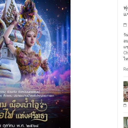
ฟ
แ
วั
อบ
แช
Ch
ไท
Re