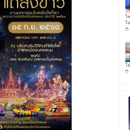
ไท
โอ
โอ