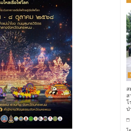
ส
ส
โ
ป่
โด