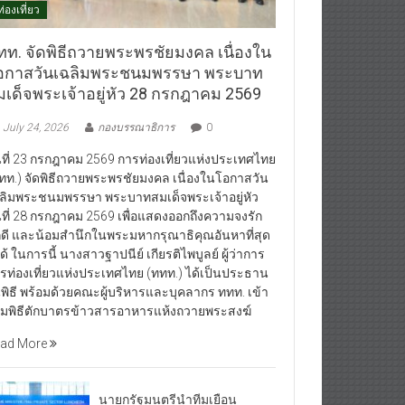
ท่องเที่ยว
ทท. จัดพิธีถวายพระพรชัยมงคล เนื่องใน
อกาสวันเฉลิมพระชนมพรรษา พระบาท
มเด็จพระเจ้าอยู่หัว 28 กรกฎาคม 2569
July 24, 2026
กองบรรณาธิการ
0
นที่ 23 กรกฎาคม 2569 การท่องเที่ยวแห่งประเทศไทย
ทท.) จัดพิธีถวายพระพรชัยมงคล เนื่องในโอกาสวัน
ลิมพระชนมพรรษา พระบาทสมเด็จพระเจ้าอยู่หัว
นที่ 28 กรกฎาคม 2569 เพื่อแสดงออกถึงความจงรัก
กดี และน้อมสำนึกในพระมหากรุณาธิคุณอันหาที่สุด
ได้ ในการนี้ นางสาวฐาปนีย์ เกียรติไพบูลย์ ผู้ว่าการ
รท่องเที่ยวแห่งประเทศไทย (ททท.) ได้เป็นประธาน
พิธี พร้อมด้วยคณะผู้บริหารและบุคลากร ททท. เข้า
วมพิธีตักบาตรข้าวสารอาหารแห้งถวายพระสงฆ์
ad More
นายกรัฐมนตรีนำทีมเยือน