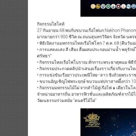
กิจกรรมไฮไลท์
27 กันยายน 68 พบกับขบวนเรือไฟบก Nakhon Phanom I
มากมายกว่า 900 ชีวิต ณ ถนนสุนทรวิจิตร จังหวัด นค
• พิธิเปิดงานมหกรรมไหลเรือไฟโลก 7 ต.ค. 68 (คืนวั
• การแสดงแสง สี เสียง สื่อผสมประกอบม่านน้ำ พลุร
ศรัทธา”
• กิจกรรมไหลเรือไฟโบราณ สักการะพระธาตุพนม พิธี
• กิจกรรมประกวดคลิปนำเสนอเรื่องราวเกี่ยวกับงานไห
• การแข่งขันเรือยาวประเพณีไทย–ลาว ชิงถ้วยพระราช
• ขบวนอัญเชิญไฟพระฤกษ์ ขบวนแห่ปราสาทผึ้งกว่า 10
• กิจกรรมมหกรรมไม้ไผ่ จากลำไม้สู่เรือไฟ ๑ เดียว
จำหน่ายอาหารถิ่น อาหารฟิวชั่นและผลิตภัณฑ์จากไม้ไผ
วัฒนธรรมร่วมสมัย “ดนตรีไม้ไผ่”