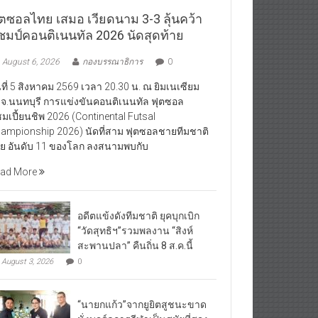
ุตซอลไทย เสมอ เวียดนาม 3-3 ลุ้นคว้า
ชมป์คอนติเนนทัล 2026 นัดสุดท้าย
August 6, 2026
กองบรรณาธิการ
0
นที่ 5 สิงหาคม 2569 เวลา 20.30 น. ณ ยิมเนเซียม
จ.นนทบุรี การแข่งขันคอนติเนนทัล ฟุตซอล
มเปี้ยนชิพ 2026 (Continental Futsal
ampionship 2026) นัดที่สาม ฟุตซอลชายทีมชาติ
ย อันดับ 11 ของโลก ลงสนามพบกับ
ad More
อดีตแข้งดังทีมชาติ ยุคบุกเบิก
“วัดสุทธิฯ”รวมพลงาน “สิงห์
สะพานปลา” คืนถิ่น 8 ส.ค.นี้
August 3, 2026
0
“นายกแก้ว”จากยูยิตสูชนะขาด