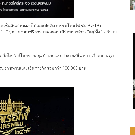
ดเช็คอินสวนดอกไม้และปะติมากรรมโคมไฟ ชม ช้อป ชิม
 100 บูธ และชมฟรีการแสดงคอนเสิร์ตหมอลำวงใหญ่ทั้ง 12 วัน ณ
ะเรือไฟรักษ์โลกจากกลุ่มอำเภอและประเทศจีน ลาว เวียดนามทุก
วยพระราชทานและเงินรางวัลรวมกว่า 100,000 บาท