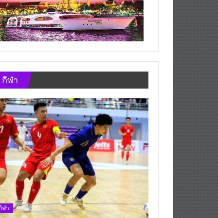
กีฬา
กีฬา