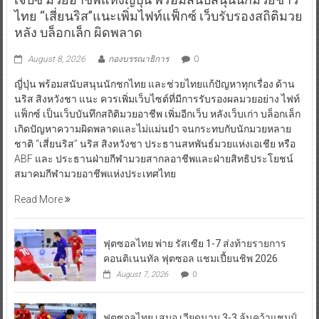
ไทย “เสี่ยนริส”แนะเพิ่มไฟท์แฟ็กซ์ เว็บรับรองสถิติมวย
หลัง บล็อกเล็ก ผิดพลาด
August 8, 2026
กองบรรณาธิการ
0
ญี่ปุ่น พร้อมสนับสนุนนักชกไทย และช่วยไทยแก้ปัญหาทุกเรื่อง ด้าน
นริส สิงหวังชา แนะ ควรเพิ่มเว็บไซต์ที่มีการรับรองผลมวยอย่าง ไฟท์
แฟ็กซ์ เป็นเว็บบันทึกสถิติมวยอาชีพ เพิ่มอีกเว็บ หลังเว็บเก่า บล็อกเล็ก
เกิดปัญหาความผิดพลาดและไม่แม่นยำ จนกระทบกับนักมวยหลาย
ชาติ “เสี่ยนริส” นริส สิงหวังชา ประธานสหพันธ์มวยแห่งเอเชีย หรือ
ABF และ ประธานฝ่ายกีฬามวยสากลอาชีพและฝ่ายสิทธิประโยชน์
สมาคมกีฬามวยอาชีพแห่งประเทศไทย
Read More
ฟุตซอลไทย พ่าย รัสเซีย 1-7 ส่งท้ายรายการ
คอนติเนนทัล ฟุตซอล แชมเปี้ยนชิพ 2026
August 7, 2026
0
ฟุตซอลไทย เสมอ เวียดนาม 3-3 ลุ้นคว้าแชมป์