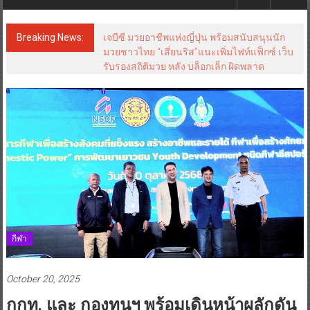
Breaking News:
เจบีซี มวยอาชีพแห่งญี่ปุ่น พร้อมสนับสนุนนัก
มวยชาวไทย “เสี่ยนริส”แนะเพิ่มไฟท์แฟ็กซ์ เว็บ
รับรองสถิติมวย หลัง บล็อกเล็ก ผิดพลาด
กีฬา
October 20, 2025
กกท. และ กองทุนฯ พร้อมเดินหน้าผลักดัน