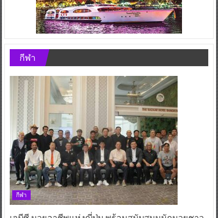
กีฬา
กีฬา
เจบีซี มวยอาชีพแห่งญี่ปุ่น พร้อมสนับสนุนนักมวยชาว