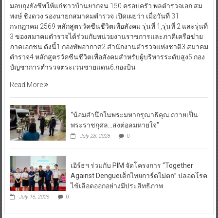
มอบถุงยังชีพให้แก่ชาวบ้านยากจน 150 ครอบครัว พลตำรวจเอก สม
พงษ์ ชิงดวง รองนายกสมาคมตำรวจ เปิดเผยว่า เมื่อวันที่ 31
กรกฎาคม 2569 หลักสูตรวัคซีนชีวิตเพื่อสังคม รุ่นที่ 1,รุ่นที่ 2 และรุ่นที่
3 ของสมาคมตำรวจได้ร่วมกับหน่วยงานราชการและภาคีเครือข่าย
ภาคเอกชน ดังนี้1.กองทัพอากาศ2.สำนักงานตำรวจแห่งชาติ3.สมาคม
ตำรวจ4.หลักสูตรวัคซีนชีวิตเพื่อสังคมสำหรับผู้บริหารระดับสูง5.กอง
บัญชาการตำรวจตระเวนชายแดน6.กองบิน
Read More
“น้อมสำนึกในพระมหากรุณาธิคุณ ถวายเป็น
พระราชกุศล…ส่งต่อลมหายใจ”
July 28, 2026
0
เอิร์ธฯ ร่วมกับ PIM จัดโครงการ “Together
Against Dengueเด็กไทยการ์ดไม่ตก” ปลอดโรค
ไข้เลือดออกอย่างมีประสิทธิภาพ
July 16, 2026
0