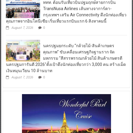
ททท. ต้อนรับเที่ยวบินปฐมฤกษ์สายการบิน
TransNusa Airlines เส้นทางจาการ์ตา-
กรุงเทพฯ เสริม Air Connectivity ดึงนักท่องเที่ยว
คุณภาพจากอินโดนีเซีย เริ่มเที่ยวแรกบินแรก 6 สิงหาคมนี้
August 7, 2026
0
นครปฐมยกระดับ “กล้วยไม้-สินค้าเกษตร
คุณภาพ” ขับเคลื่อนเศรษฐกิจฐานราก จัด
มหกรรม “สีสรรพรรณกล้วยไม้ สินค้าเกษตรดี
นครปฐมการันตี 2026″ตั้งเป้าดึงนักท่องเที่ยวกว่า 3,000 คน สร้างเม็ด
เงินหมุนเวียน 10 ล้านบาท
August 7, 2026
0