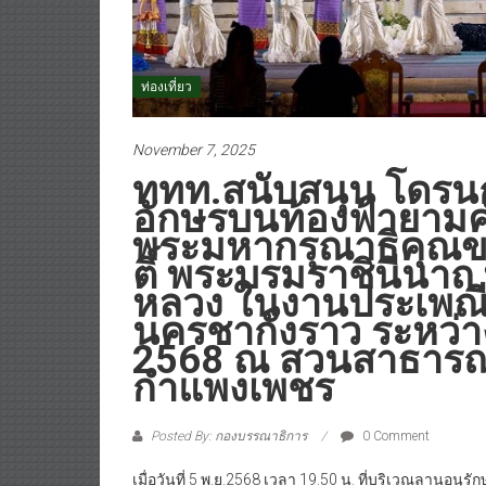
ท่องเที่ยว
November 7, 2025
ททท.สนับสนุน โดรน
อักษรบนท้องฟ้ายามค่ำ
พระมหากรุณาธิคุณขอ
ติ์ พระบรมราชินีนา
หลวง ในงานประเพณ
นครชากังราว ระหว่าง
2568 ณ สวนสาธารณะ 
กำแพงเพชร
Posted By: กองบรรณาธิการ
0 Comment
เมื่อวันที่ 5 พ.ย.2568 เวลา 19.50 น. ที่บริเวณลานอนุร