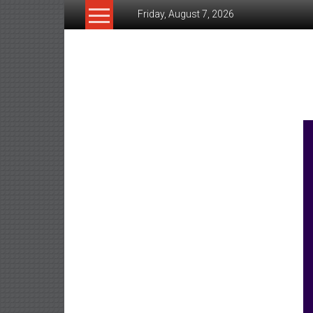
Skip
Friday, August 7, 2026
to
content
www.ujunctionnews.co
เว็บ
ข่าว
ทาง
เลือก
ใหม่
สำหรับ
คุณ