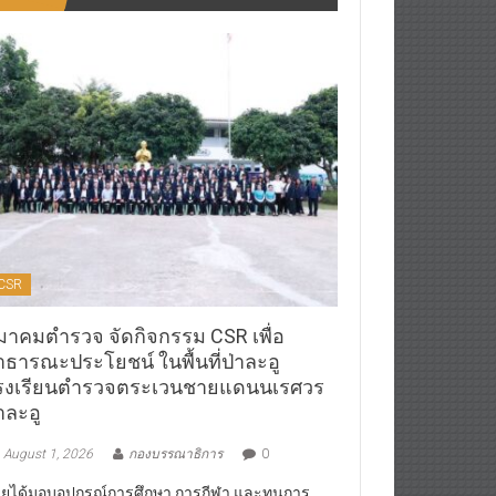
CSR
มาคมตำรวจ จัดกิจกรรม CSR เพื่อ
าธารณะประโยชน์ ในพื้นที่ป่าละอู
รงเรียนตำรวจตระเวนชายแดนนเรศวร
าละอู
August 1, 2026
กองบรรณาธิการ
0
ยได้มอบอุปกรณ์การศึกษา,การกีฬา และทุนการ