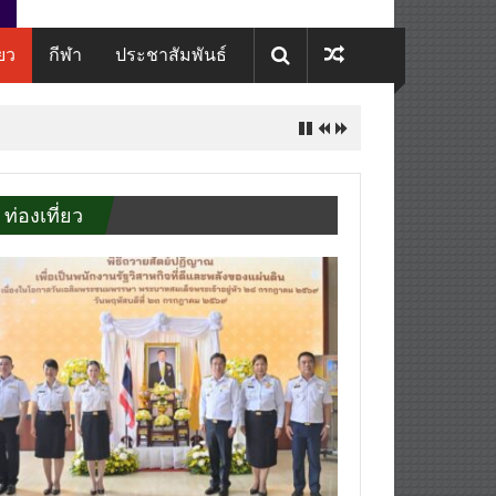
่ยว
กีฬา
ประชาสัมพันธ์
ท่องเที่ยว