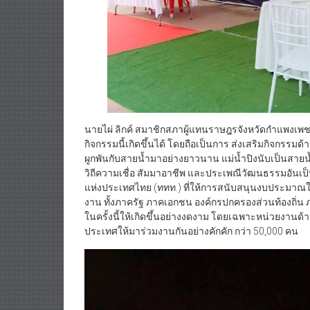
นายไผ่ ลิกค์ สมาชิกสภาผู้แทนราษฎรจังหวัดกำแพงเพชร เข
กิจกรรมนี้เกิดขึ้นได้ โดยถือเป็นการ ส่งเสริมกิจกรรมด
ผูกพันกับสายน้ำมาอย่างยาวนาน แม่น้ำปิงนับเป็นสายน้
วิถีความเชื่อ สัมมาอาชีพ และประเพณีวัฒนธรรมอันเป็น
แห่งประเทศไทย (ททท.) ที่ให้การสนับสนุนงบประมาณในกา
งาน ทั้งภาครัฐ ภาคเอกชน องค์กรปกครองส่วนท้องถิ่น
ในครั้งนี้ให้เกิดขึ้นอย่างงดงาม โดยเฉพาะหน่วยงานด้าน
ประเทศให้มาร่วมงานกันอย่างคักคัก กว่า 50,000 คน