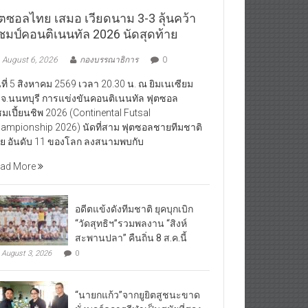
ุตซอลไทย เสมอ เวียดนาม 3-3 ลุ้นคว้า
ชมป์คอนติเนนทัล 2026 นัดสุดท้าย
August 6, 2026
กองบรรณาธิการ
0
นที่ 5 สิงหาคม 2569 เวลา 20.30 น. ณ ยิมเนเซียม
จ.นนทบุรี การแข่งขันคอนติเนนทัล ฟุตซอล
มเปี้ยนชิพ 2026 (Continental Futsal
ampionship 2026) นัดที่สาม ฟุตซอลชายทีมชาติ
ย อันดับ 11 ของโลก ลงสนามพบกับ
ad More
อดีตแข้งดังทีมชาติ ยุคบุกเบิก
“วัดสุทธิฯ”รวมพลงาน “สิงห์
สะพานปลา” คืนถิ่น 8 ส.ค.นี้
August 3, 2026
0
“นายกแก้ว”จากยูยิตสูชนะขาด