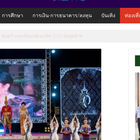
การศึกษา
การเงิน-การธนาคาร/ลงทุน
บันเทิง
ท่องเที
ลุ้นคว้าแชมป์คอนติเนนทัล 2026 นัดสุดท้าย