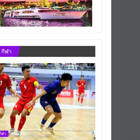
กีฬา
กีฬา