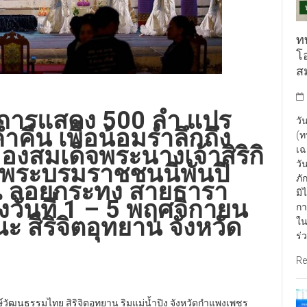
ท
โ
ส
การแสดง 500 ลำ แปร
วั
คืน เพื่อน้อมรำลึกถึง
(ท
งสมเด็จพระนางเจ้าสิริกิ
เฉ
วั
ถ พระบรมราชชนนีพันปี
ภั
ี ลอยกระทง สายธารา
มิ
วันที่ 1 – 5 พฤศจิกายน
กา
สิริจิตอุทยาน จังหวัด
ใน
ร่
Re
ักษ์วัฒนธรรมไทย สิริจิตอุทยาน ริมแม่น้ำปิง จังหวัดกำแพงเพชร