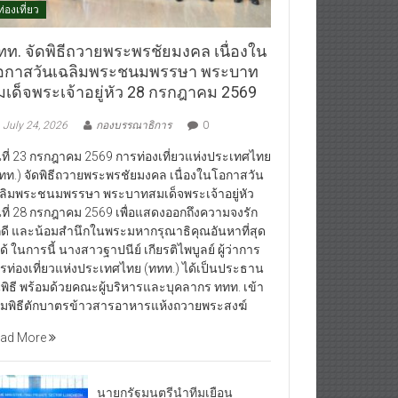
ท่องเที่ยว
ทท. จัดพิธีถวายพระพรชัยมงคล เนื่องใน
อกาสวันเฉลิมพระชนมพรรษา พระบาท
มเด็จพระเจ้าอยู่หัว 28 กรกฎาคม 2569
July 24, 2026
กองบรรณาธิการ
0
นที่ 23 กรกฎาคม 2569 การท่องเที่ยวแห่งประเทศไทย
ทท.) จัดพิธีถวายพระพรชัยมงคล เนื่องในโอกาสวัน
ลิมพระชนมพรรษา พระบาทสมเด็จพระเจ้าอยู่หัว
นที่ 28 กรกฎาคม 2569 เพื่อแสดงออกถึงความจงรัก
กดี และน้อมสำนึกในพระมหากรุณาธิคุณอันหาที่สุด
ได้ ในการนี้ นางสาวฐาปนีย์ เกียรติไพบูลย์ ผู้ว่าการ
รท่องเที่ยวแห่งประเทศไทย (ททท.) ได้เป็นประธาน
พิธี พร้อมด้วยคณะผู้บริหารและบุคลากร ททท. เข้า
วมพิธีตักบาตรข้าวสารอาหารแห้งถวายพระสงฆ์
ad More
นายกรัฐมนตรีนำทีมเยือน