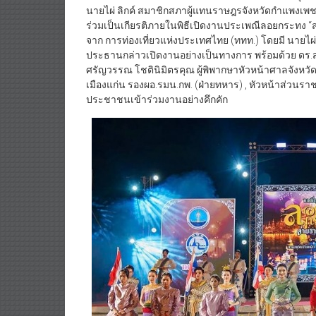
นายไผ่ ลิกค์ สมาชิกสภาผู้แทนราษฎรจังหวัดกำแพงเพช
ร่วมเป็นเกียรติภายในพิธีเปิดงานประเพณีลอยกระทง “
จาก การท่องเที่ยวแห่งประเทศไทย (ททท.) โดยมี นายไผ
ประธานกล่าวเปิดงานอย่างเป็นทางการ พร้อมด้วย ดร.
ศรัญวรรณ โชตินิมิตรคุณ ผู้พิพากษาหัวหน้าศาลจังหวัด
เมืองแก่น รองผอ.รมน.กพ. (ฝ่ายทหาร) , หัวหน้าส่วนร
ประชาชนเข้าร่วมงานอย่างคึกคัก