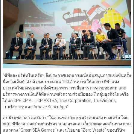
“ซีพีและบริษัทในเครือฯ จึงประกาศเจตนารมณ์สนับสนุนการแข่งขันครั้ง
นี้อย่างเต็มกำลัง ด้วยงบประมาณ 100 ล้านบาท ให้แก่การกีฬาแห่ง
ประเทศไทย ครอบคลุมทั้งด้านอาหาร การสื่อสาร การถ่ายทอดสด และ
บริการทางการเงินดิจิทัล ผ่านพลังความร่วมมือของ 7 กลุ่มธุรกิจในเครือ
ได้แก่ CPF, CP ALL, CP AXTRA, True Corporation, TrueVisions,
TrueMoney และ Amaze Super App”
ดร.ธีระพล กล่าวเสริมว่า “ในส่วนของกิจกรรมวิ่งคบเพลิง ทางเครือ โดย
กลุ่ม ‘ซีพีอาสา’ จะร่วมกันทำความสะอาดและเก็บขยะตลอดเส้นทาง ตาม
แนวทาง “Green SEA Games” และนโยบาย “Zero Waste” ของบริษัท