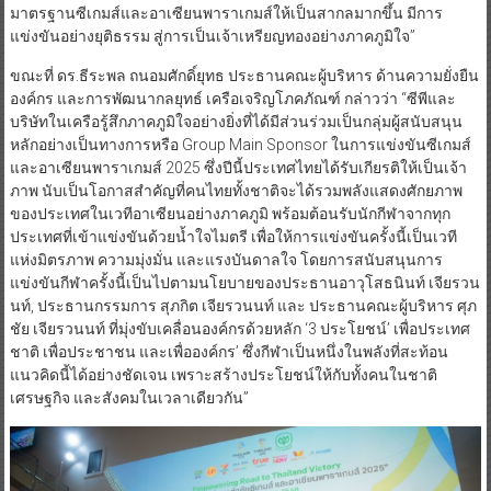
มาตรฐานซีเกมส์และอาเซียนพาราเกมส์ให้เป็นสากลมากขึ้น มีการ
แข่งขันอย่างยุติธรรม สู่การเป็นเจ้าเหรียญทองอย่างภาคภูมิใจ”
ขณะที่ ดร.ธีระพล ถนอมศักดิ์ยุทธ ประธานคณะผู้บริหาร ด้านความยั่งยืน
องค์กร และการพัฒนากลยุทธ์ เครือเจริญโภคภัณฑ์ กล่าวว่า “ซีพีและ
บริษัทในเครือรู้สึกภาคภูมิใจอย่างยิ่งที่ได้มีส่วนร่วมเป็นกลุ่มผู้สนับสนุน
หลักอย่างเป็นทางการหรือ Group Main Sponsor ในการแข่งขันซีเกมส์
และอาเซียนพาราเกมส์ 2025 ซึ่งปีนี้ประเทศไทยได้รับเกียรติให้เป็นเจ้า
ภาพ นับเป็นโอกาสสำคัญที่คนไทยทั้งชาติจะได้รวมพลังแสดงศักยภาพ
ของประเทศในเวทีอาเซียนอย่างภาคภูมิ พร้อมต้อนรับนักกีฬาจากทุก
ประเทศที่เข้าแข่งขันด้วยน้ำใจไมตรี เพื่อให้การแข่งขันครั้งนี้เป็นเวที
แห่งมิตรภาพ ความมุ่งมั่น และแรงบันดาลใจ โดยการสนับสนุนการ
แข่งขันกีฬาครั้งนี้เป็นไปตามนโยบายของประธานอาวุโสธนินท์ เจียรวน
นท์, ประธานกรรมการ สุภกิต เจียรวนนท์ และ ประธานคณะผู้บริหาร ศุภ
ชัย เจียรวนนท์ ที่มุ่งขับเคลื่อนองค์กรด้วยหลัก ‘3 ประโยชน์’ เพื่อประเทศ
ชาติ เพื่อประชาชน และเพื่อองค์กร’ ซึ่งกีฬาเป็นหนึ่งในพลังที่สะท้อน
แนวคิดนี้ได้อย่างชัดเจน เพราะสร้างประโยชน์ให้กับทั้งคนในชาติ
เศรษฐกิจ และสังคมในเวลาเดียวกัน”