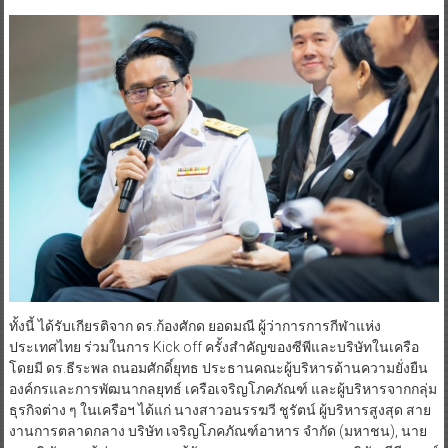
ทั้งนี้ ได้รับเกียรติจาก ดร.ก้องศักด ยอดมณี ผู้ว่าการการกีฬาแห่ง
ประเทศไทย ร่วมในการ Kick off ครั้งสำคัญของซีพีและบริษัทในเครือ
โดยมี ดร.ธีระพล ถนอมศักดิ์ยุทธ ประธานคณะผู้บริหารด้านความยั่งยืน
องค์กรและการพัฒนากลยุทธ์ เครือเจริญโภคภัณฑ์ และผู้บริหารจากกลุ่ม
ธุรกิจต่าง ๆ ในเครือฯ ได้แก่ นางสาวอนรรฆวี ชูรัตน์ ผู้บริหารสูงสุด สาย
งานการตลาดกลาง บริษัท เจริญโภคภัณฑ์อาหาร จำกัด (มหาชน), นาย