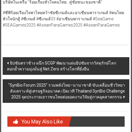
บริษัทในเครือ “ร้อยเรียงหัวใจคนไทย…สู่ชัยชนะของชาติ”
#ซีพีร้อยเรียงใจพาไทยคว้าชัยซีเกมส์และอาเซียนพาราเกมส์ #คนไทย
หัวใจนักสู้ #ซีเกมส์ #ซีเกมส์33 #อาเซียนพาราเกมส์ #SeaGame
#SEAGames2025 #AseanParaGames2025 #AseanParaGames
Post
ยิปซัมตราช้าง ผนึก SCGP พัฒนาแผ่นยิปซัมจากวัสดุรักษ์โลก
ตอกย้ำความมุ่งมั่นสู่ Net Zero สร้างโลกที่ยั่งยืน
navigation
“SynBio Forum 2025” รวมพลังไทย–นานาชาติ ขับเคลื่อนชีววิทยา
สังเคราะห์สู่เศรษฐกิจอนาคต เปิดเวที Thailand SynBio Challenge
2025 จุดประกายเยาวชนไทยต่อยอดงานวิจัยสู่ภาคอุตสาหกรรม
You May Also Like