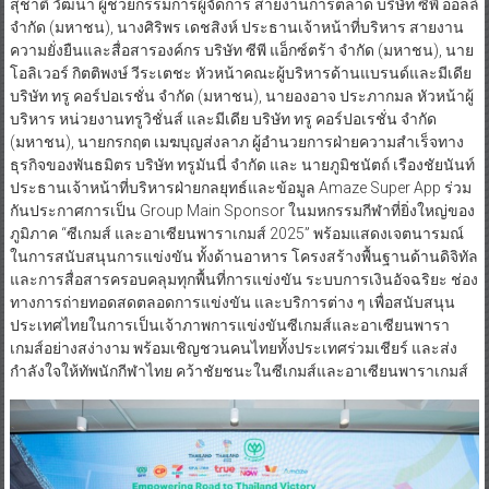
สุชาติ วัฒนา ผู้ช่วยกรรมการผู้จัดการ สายงานการตลาด บริษัท ซีพี ออลล์
จำกัด (มหาชน), นางศิริพร เดชสิงห์ ประธานเจ้าหน้าที่บริหาร สายงาน
ความยั่งยืนและสื่อสารองค์กร บริษัท ซีพี แอ็กซ์ตร้า จำกัด (มหาชน), นาย
โอลิเวอร์ กิตติพงษ์ วีระเตชะ หัวหน้าคณะผู้บริหารด้านแบรนด์และมีเดีย
บริษัท ทรู คอร์ปอเรชั่น จำกัด (มหาชน), นายองอาจ ประภากมล หัวหน้าผู้
บริหาร หน่วยงานทรูวิชั่นส์ และมีเดีย บริษัท ทรู คอร์ปอเรชั่น จำกัด
(มหาชน), นายกรกฤต เมฆบุญส่งลาภ ผู้อำนวยการฝ่ายความสำเร็จทาง
ธุรกิจของพันธมิตร บริษัท ทรูมันนี่ จำกัด และ นายภูมิชนัตถ์ เรืองชัยนันท์
ประธานเจ้าหน้าที่บริหารฝ่ายกลยุทธ์และข้อมูล Amaze Super App ร่วม
กันประกาศการเป็น Group Main Sponsor ในมหกรรมกีฬาที่ยิ่งใหญ่ของ
ภูมิภาค “ซีเกมส์ และอาเซียนพาราเกมส์ 2025” พร้อมแสดงเจตนารมณ์
ในการสนับสนุนการแข่งขัน ทั้งด้านอาหาร โครงสร้างพื้นฐานด้านดิจิทัล
และการสื่อสารครอบคลุมทุกพื้นที่การแข่งขัน ระบบการเงินอัจฉริยะ ช่อง
ทางการถ่ายทอดสดตลอดการแข่งขัน และบริการต่าง ๆ เพื่อสนับสนุน
ประเทศไทยในการเป็นเจ้าภาพการแข่งขันซีเกมส์และอาเซียนพารา
เกมส์อย่างสง่างาม พร้อมเชิญชวนคนไทยทั้งประเทศร่วมเชียร์ และส่ง
กำลังใจให้ทัพนักกีฬาไทย คว้าชัยชนะในซีเกมส์และอาเซียนพาราเกมส์