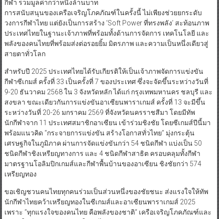
กีฬา รวมมูลค่ากว่าหนึ่งล้านบาท
การสนับสนุนของเครือเจริญโภคภัณฑ์ในครั้งนี้ ไม่เพียงช่วยยกระดับ
วงการกีฬาไทย แต่ยังเป็นการสร้าง ‘Soft Power ที่ทรงพลัง’ สะท้อนภาพ
ประเทศไทยในฐานะเจ้าภาพที่พร้อมทั้งด้านการจัดการ เทคโนโลยี และ
พลังของคนไทยที่พร้อมส่งต่อรอยยิ้ม มิตรภาพ และความเป็นหนึ่งเดียวสู่
สายตาทั่วโลก
สำหรับปี 2025 ประเทศไทยได้รับเกียรติให้เป็นเจ้าภาพจัดการแข่งขัน
กีฬาซีเกมส์ ครั้งที่ 33 เป็นครั้งที่ 7 ของประเทศ ซึ่งจะจัดขึ้นระหว่างวันที่
9-20 ธันวาคม 2568 ใน 3 จังหวัดหลัก ได้แก่ กรุงเทพมหานคร ชลบุรี และ
สงขลา ขณะเดียวกันการแข่งขันอาเซียนพาราเกมส์ ครั้งที่ 13 จะมีขึ้น
ระหว่างวันที่ 20-26 มกราคม 2569 ที่จังหวัดนครราชสีมา โดยมีทัพ
นักกีฬาจาก 11 ประเทศสมาชิกอาเซียน เข้าร่วมชิงชัย โดยซีเกมส์ปีนี้มา
พร้อมแนวคิด “กระจายการแข่งขัน สร้างโอกาสทั่วไทย” มุ่งกระตุ้น
เศรษฐกิจในภูมิภาค ผ่านการจัดแข่งขันกว่า 54 ชนิดกีฬา แบ่งเป็น 50
ชนิดกีฬาชิงเหรียญทางการ และ 4 ชนิดกีฬาสาธิต ครอบคลุมทั้งกีฬา
มาตรฐานโอลิมปิกเกมส์และกีฬาพื้นบ้านของอาเซียน ชิงชัยกว่า 574
เหรียญทอง
ขอเชิญชวนคนไทยทุกคนร่วมเป็นส่วนหนึ่งของชัยชนะ ส่งแรงใจให้ทัพ
นักกีฬาไทยคว้าเหรียญทองในซีเกมส์และอาเซียนพาราเกมส์ 2025
เพราะ “ทุกแรงใจของคนไทย คือพลังของชาติ” เครือเจริญโภคภัณฑ์และ