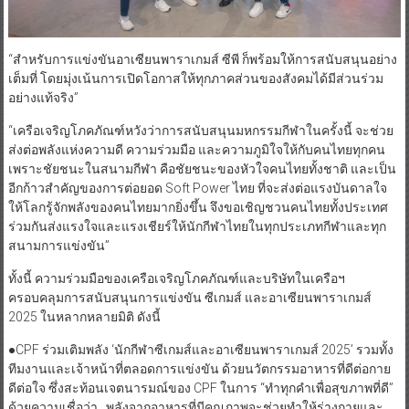
“สำหรับการแข่งขันอาเซียนพาราเกมส์ ซีพี ก็พร้อมให้การสนับสนุนอย่าง
เต็มที่ โดยมุ่งเน้นการเปิดโอกาสให้ทุกภาคส่วนของสังคมได้มีส่วนร่วม
อย่างแท้จริง”
“เครือเจริญโภคภัณฑ์หวังว่าการสนับสนุนมหกรรมกีฬาในครั้งนี้ จะช่วย
ส่งต่อพลังแห่งความดี ความร่วมมือ และความภูมิใจให้กับคนไทยทุกคน
เพราะชัยชนะในสนามกีฬา คือชัยชนะของหัวใจคนไทยทั้งชาติ และเป็น
อีกก้าวสำคัญของการต่อยอด Soft Power ไทย ที่จะส่งต่อแรงบันดาลใจ
ให้โลกรู้จักพลังของคนไทยมากยิ่งขึ้น จึงขอเชิญชวนคนไทยทั้งประเทศ
ร่วมกันส่งแรงใจและแรงเชียร์ให้นักกีฬาไทยในทุกประเภทกีฬาและทุก
สนามการแข่งขัน”
ทั้งนี้ ความร่วมมือของเครือเจริญโภคภัณฑ์และบริษัทในเครือฯ
ครอบคลุมการสนับสนุนการแข่งขัน ซีเกมส์ และอาเซียนพาราเกมส์
2025 ในหลากหลายมิติ ดังนี้
●​CPF ร่วมเติมพลัง ‘นักกีฬาซีเกมส์และอาเซียนพาราเกมส์ 2025’ รวมทั้ง
ทีมงานและเจ้าหน้าที่ตลอดการแข่งขัน ด้วยนวัตกรรมอาหารที่ดีต่อกาย
ดีต่อใจ ซึ่งสะท้อนเจตนารมณ์ของ CPF ในการ “ทำทุกคำเพื่อสุขภาพที่ดี”
ด้วยความเชื่อว่า…พลังจากอาหารที่มีคุณภาพจะช่วยทำให้ร่างกายและ