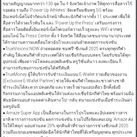
ขยายสัญญาณมากกว่า 130 จุด ใน 4 จังหวัดเจ้าภาพ ให้ทุกการสื่อสารไร้
รอยต่อ รวมถึง ‘Power Up Athletes’ จัดเตรียมซิมทรู 5G พร้อม
อินเทอร์เน็ตไม่จำกัดแก่เจ้าหน้าที่และนักกีฬาจากทั้ง 11 ประเทศ เพื่อให้
สื่อสารได้รวดเร็วทันใจ และ ‘Power Up the Press’ เสริมแกร่งการ
สื่อสารโดยติดตั้งอินเทอร์เน็ตไฟเบอร์ความเร็วสูงและ WiFi จากทรู
ออนไลน์ ใน Press Center ทั้ง 4 จังหวัด ให้สื่อมวลชนจากนานาประเทศ
ได้รายงานความเคลื่อนไหวฉับไวและแม่นยำตลอดการแข่งขัน
●​TrueVisions NOW ถ่ายทอดสด ชมฟรี! ซีเกมส์ 2025 ครบทุกทุกกีฬา
สำคัญ ให้แฟนกีฬาทั่วประเทศได้ร่วมเชียร์กันแบบสดๆ โดยรับชมได้ทุก
อุปกรณ์ เพียงดาวน์โหลดแอปพลิเคชัน ทรูวิชั่นส์นาว ลงทะเบียน ก็
สามารถรับชมการแข่งขันได้ฟรีทันที
●​TrueMoney ผู้ให้บริการรับชำระเงินแบบ E-Wallet รายเดียวของงาน
(Exclusive E-Wallet Partner) ช่วยให้แฟนกีฬาไทยและชาวต่างชาติ
ชำระเงินได้สะดวก ปลอดภัย และรวดเร็วผ่านแอปเดียว อีกทั้งยังมี
กิจกรรมภายในแอปพลิเคชันให้ร่วมส่งแรงเชียร์นักกีฬาไทย พร้อมร่วมมือ
พันธมิตรมอบส่วนลดค่าเดินทาง ไป–กลับ สนามแข่งขันเมื่อชำระเงินผ่า
นทรูมันนี่
●​ Amaze Super App เป็นสื่อกลางในการโปรโมทและอัปเดตข่าวสาร
อาทิ ตารางการแข่งขัน ผลการแข่งขัน รวมไปถึงจัดแคมเปญ ‘Amaze ส่ง
ใจให้ไฟลุก’ มอบส่วนลด 20% ทุกสินค้าที่ร่วมรายการช่วงซีเกมส์ 2025
รวมถึงแจกอเมซพอยท์อัดฉีดให้นักกีฬาไทยที่ได้เหรียญทุกคน ทุกประเภท