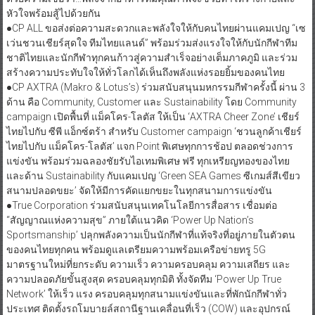
หัวใจพร้อมสู้ไปด้วยกัน
●​CP ALL ขอส่งต่อความสะดวกและพลังใจให้กับคนไทยผ่านแคมเปญ “เซ
เว่นชวนเชียร์สุดใจ ทีมไทยแลนด์” พร้อมร่วมส่งแรงใจให้กับนักกีฬาทีม
ชาติไทยและนักกีฬาทุกคนก้าวสู่ความสำเร็จอย่างเต็มภาคภูมิ และร่วม
สร้างความประทับใจให้ทั่วโลกได้เห็นถึงพลังแห่งรอยยิ้มของคนไทย
●​CP AXTRA (Makro & Lotus’s) ร่วมสนับสนุนมหกรรมกีฬาครั้งนี้ ผ่าน 3
ด้าน คือ Community, Customer และ Sustainability โดย Community
campaign เปิดพื้นที่ แม็คโคร-โลตัส ให้เป็น ‘AXTRA Cheer Zone’ เชียร์
ไทยไปกับ ซีพี แอ็กซ์ตร้า สำหรับ Customer campaign ‘ชวนลูกค้าเชียร์
ไทยไปกับ แม็คโคร-โลตัส’ แจก Point พิเศษทุกการช้อป ตลอดช่วงการ
แข่งขัน พร้อมร่วมฉลองชัยรับไอเทมพิเศษ ฟรี ทุกเหรียญทองของไทย
และด้าน Sustainability กับแคมเปญ ‘Green SEA Games ซีเกมส์สีเขียว
สนามปลอดขยะ’ จัดให้มีการคัดแยกขยะในทุกสนามการแข่งขัน
●​True Corporation ร่วมสนับสนุนเทคโนโลยีการสื่อสาร เชื่อมต่อ
“สัญญาณแห่งความสุข” ภายใต้แนวคิด ‘Power Up Nation’s
Sportsmanship’ ปลุกพลังความเป็นนักกีฬาที่แท้จริงที่อยู่ภายในตัวตน
ของคนไทยทุกคน พร้อมดูแลเตรียมความพร้อมเครือข่ายทรู 5G
มาตรฐานใหม่ที่ยกระดับ ความเร็ว ความครอบคลุม ความเสถียร และ
ความปลอดภัยขั้นสูงสุด ครอบคลุมทุกมิติ ทั้งจัดทีม ‘Power Up True
Network’ ให้เร็ว แรง ครอบคลุมทุกสนามแข่งขันและที่พักนักกีฬาทั่ว
ประเทศ ติดตั้งรถโมบายล์สถานีฐานเคลื่อนที่เร็ว (COW) และอุปกรณ์