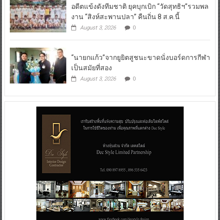
อดีตแข้งดังทีมชาติ ยุคบุกเบิก “วัดสุทธิฯ”รวมพล
งาน “สิงห์สะพานปลา” คืนถิ่น 8 ส.ค.นี้
August 3, 2026
0
“นายกแก้ว”จากยูยิตสูชนะขาดนั่งบอร์ดการกีฬา
เป็นสมัยที่สอง
August 3, 2026
0