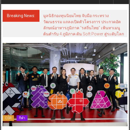
Breaking News:
มูลนิธิกองทุนนิยมไทย จับมือ กระทรวง
วัฒนธรรม แถลงเปิดตัวโครงการ ประกวดอัต
ลักษณ์อาหารภูมิภาค “รสถิ่นไทย” เฟ้นหาเมนู
ต้นตำรับ 4 ภูมิภาค ดัน Soft Power สู่ระดับโลก
CSR
กีฬา