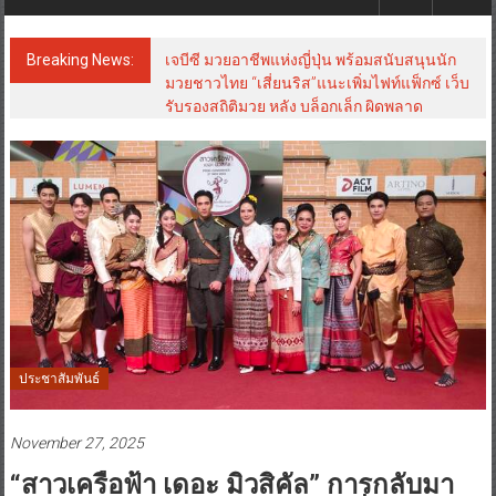
Breaking News:
เจบีซี มวยอาชีพแห่งญี่ปุ่น พร้อมสนับสนุนนัก
มวยชาวไทย “เสี่ยนริส”แนะเพิ่มไฟท์แฟ็กซ์ เว็บ
รับรองสถิติมวย หลัง บล็อกเล็ก ผิดพลาด
ประชาสัมพันธ์
November 27, 2025
“สาวเครือฟ้า เดอะ มิวสิคัล” การกลับมา