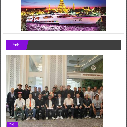
กีฬา
กีฬา