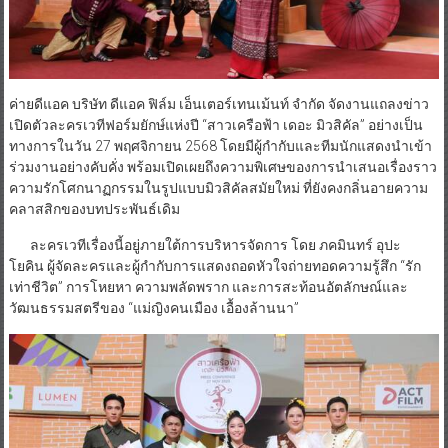
ค่ายดีแอค บริษัท ดีแอค ฟิล์ม เอ็นเตอร์เทนเม้นท์ จำกัด จัดงานแถลงข่าว
เปิดตัวละครเวทีฟอร์มยักษ์แห่งปี “สาวเครือฟ้า เดอะ มิวสิคัล” อย่างเป็น
ทางการในวัน 27 พฤศจิกายน 2568 โดยมีผู้กำกับและทีมนักแสดงนำเข้า
ร่วมงานอย่างคับคั่ง พร้อมเปิดเผยถึงความพิเศษของการนำเสนอเรื่องราว
ความรักโศกนาฏกรรมในรูปแบบมิวสิคัลสมัยใหม่ ที่ยังคงกลิ่นอายความ
คลาสสิกของบทประพันธ์เดิม
ละครเวทีเรื่องนี้อยู่ภายใต้การบริหารจัดการ โดย ภคมินทร์ อุปะ
โยคิน ผู้จัดละครและผู้กำกับการแสดงถอดหัวใจถ่ายทอดความรู้สึก “รัก
เท่าชีวิต” การโหยหา ความพลัดพราก และการสะท้อนอัตลักษณ์และ
วัฒนธรรมสตรีของ “แม่ญิงคนเมือง เอื้องล้านนา”