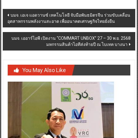
Post
บมจ. เอเจ แอดวานซ์ เทคโนโลยี จับมือพันธมิตรจีน ร่วมขับเคลื่อน
อุตสาหกรรมพลังงานสะอาด เพื่ออนาคตเศรษฐกิจไทยยั่งยืน
navigation
บมจ. เออาร์ไอพี เปิดงาน “COMMART UNBOX” 27 – 30 พ.ย. 2568
มหกรรมสินค้าไอทีส่งท้ายปี ณ ไบเทค บางนา
You May Also Like