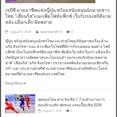
เจบีซี มวยอาชีพแห่งญี่ปุ่น พร้อมสนับสนุนนักมวยชาว
ไทย “เสี่ยนริส”แนะเพิ่มไฟท์แฟ็กซ์ เว็บรับรองสถิติมวย
หลัง บล็อกเล็ก ผิดพลาด
August 8, 2026
กองบรรณาธิการ
0
ญี่ปุ่น พร้อมสนับสนุนนักชกไทย และช่วยไทยแก้ปัญหาทุกเรื่อง ด้าน
นริส สิงหวังชา แนะ ควรเพิ่มเว็บไซต์ที่มีการรับรองผลมวยอย่าง ไฟท์
แฟ็กซ์ เป็นเว็บบันทึกสถิติมวยอาชีพ เพิ่มอีกเว็บ หลังเว็บเก่า บล็อกเล็ก
เกิดปัญหาความผิดพลาดและไม่แม่นยำ จนกระทบกับนักมวยหลาย
ชาติ “เสี่ยนริส” นริส สิงหวังชา ประธานสหพันธ์มวยแห่งเอเชีย หรือ
ABF และ ประธานฝ่ายกีฬามวยสากลอาชีพและฝ่ายสิทธิประโยชน์
สมาคมกีฬามวยอาชีพแห่งประเทศไทย
Read More
ฟุตซอลไทย พ่าย รัสเซีย 1-7 ส่งท้ายรายการ
คอนติเนนทัล ฟุตซอล แชมเปี้ยนชิพ 2026
August 7, 2026
0