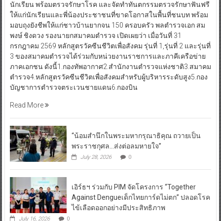
นักเรียน พร้อมตรวจรักษาโรค และจัดทำทันตกรรมตรวจรักษาฟันฟรี
ให้แก่นักเรียนและพี่น้องประชาชนที่ขาดโอกาสในพื้นที่ชนบท พร้อม
มอบถุงยังชีพให้แก่ชาวบ้านยากจน 150 ครอบครัว พลตำรวจเอก สม
พงษ์ ชิงดวง รองนายกสมาคมตำรวจ เปิดเผยว่า เมื่อวันที่ 31
กรกฎาคม 2569 หลักสูตรวัคซีนชีวิตเพื่อสังคม รุ่นที่ 1,รุ่นที่ 2 และรุ่นที่
3 ของสมาคมตำรวจได้ร่วมกับหน่วยงานราชการและภาคีเครือข่าย
ภาคเอกชน ดังนี้1.กองทัพอากาศ2.สำนักงานตำรวจแห่งชาติ3.สมาคม
ตำรวจ4.หลักสูตรวัคซีนชีวิตเพื่อสังคมสำหรับผู้บริหารระดับสูง5.กอง
บัญชาการตำรวจตระเวนชายแดน6.กองบิน
Read More
“น้อมสำนึกในพระมหากรุณาธิคุณ ถวายเป็น
พระราชกุศล…ส่งต่อลมหายใจ”
July 28, 2026
0
เอิร์ธฯ ร่วมกับ PIM จัดโครงการ “Together
Against Dengueเด็กไทยการ์ดไม่ตก” ปลอดโรค
ไข้เลือดออกอย่างมีประสิทธิภาพ
July 16, 2026
0