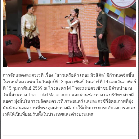
การจัดแสดงละครเวที เรื่อง “สาวเครือฟ้า เดอะ มิวสิคัล” มีกำหนดจัดขึ้น
ในรอบสื่อมวลชน ในวันศุกร์ที่ 13 กุมภาพันธ์ วันเสาร์ที่ 14 และวันอาทิตย์
ที่ 15 กุมภาพันธ์ 2569 ณ โรงละคร M Theatre บัตรเข้าชมมีจำหน่าย ณ
วันนี้ผ่านทาง ThaiTicketMajor.com และผ่านช่องทาง ณ บริษัทฯ ค่ายดี
แอคฯ มุ่งมั่นในการผลิตละครเวที ภาพยนตร์ และละครซีรี่ย์คุณภาพที่มุ่ง
มั่นนำเสนอผลงานที่ทรงคุณค่าทางศิลปะให้เป็นการยกระดับวงการละคร
เวทีให้เป็นที่ยอมรับทั้งในประเทศและต่างประเทศ