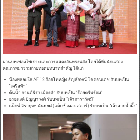
ผ่านบทเพลงไพเราะและการแสดงอันทรงพลัง โดยได้ทีมนักแสดง
คุณภาพมาร่วมถ่ายทอดบทบาทสำคัญ ได้แก่
น้องพลอยใส AF 12 ร้อยโทหญิง ธัญลักษณ์ โชคธนเดช รับบทเป็น
“เครือฟ้า”
ต้นน้ำ กานต์ธีรา เมืองคำ รับบทเป็น “ร้อยตรีพร้อม”
อรอนงค์ ปัญญาวงศ์ รับบทเป็น “เจ้าดารารัศมี”
แม็กซ์ จิรายุทธ คันธยศ (แม็กซ์ เดอะ สตาร์) รับบทเป็น “เจ้าสายน้ำผึ้ง”