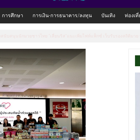
การศึกษา
การเงิน-การธนาคาร/ลงทุน
บันเทิง
ท่องเที
้อมสนับสนุนนักมวยชาวไทย “เสี่ยนริส”แนะเพิ่มไฟท์แฟ็กซ์ เว็บรับรองสถิติมวย