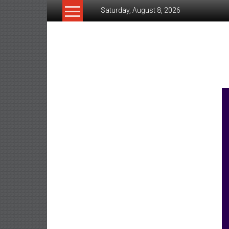
Skip
Saturday, August 8, 2026
to
content
www.ujunctionnews.co
เว็บ
ข่าว
ทาง
เลือก
ใหม่
สำหรับ
คุณ