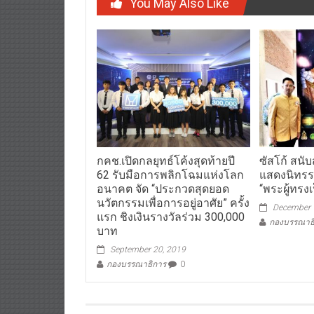
You May Also Like
กคช.เปิดกลยุทธ์โค้งสุดท้ายปี
ซัสโก้ สนั
62 รับมือการพลิกโฉมแห่งโลก
แสดงนิทร
อนาคต จัด “ประกวดสุดยอด
“พระผู้ทรงเ
นวัตกรรมเพื่อการอยู่อาศัย” ครั้ง
December 
แรก ชิงเงินรางวัลร่วม 300,000
กองบรรณาธ
บาท
September 20, 2019
กองบรรณาธิการ
0