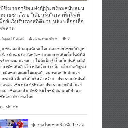
บีซี มวยอาชีพแห่งญี่ปุ่น พร้อมสนับสนุน
ักมวยชาวไทย “เสี่ยนริส”แนะเพิ่มไฟท์
็กซ์ เว็บรับรองสถิติมวย หลัง บล็อกเล็ก
ิดพลาด
August 8, 2026
กองบรรณาธิการ
0
่ปุ่น พร้อมสนับสนุนนักชกไทย และช่วยไทยแก้ปัญหา
กเรื่อง ด้าน นริส สิงหวังชา แนะ ควรเพิ่มเว็บไซต์ที่มี
รรับรองผลมวยอย่าง ไฟท์แฟ็กซ์ เป็นเว็บบันทึกสถิติ
ยอาชีพ เพิ่มอีกเว็บ หลังเว็บเก่า บล็อกเล็ก เกิดปัญหา
ามผิดพลาดและไม่แม่นยำ จนกระทบกับนักมวย
ายชาติ “เสี่ยนริส” นริส สิงหวังชา ประธานสหพันธ์
ยแห่งเอเชีย หรือ ABF และ ประธานฝ่ายกีฬามวย
กลอาชีพและฝ่ายสิทธิประโยชน์ สมาคมกีฬามวย
ชีพแห่งประเทศไทย
ad More
ฟุตซอลไทย พ่าย รัสเซีย 1-7 ส่ง