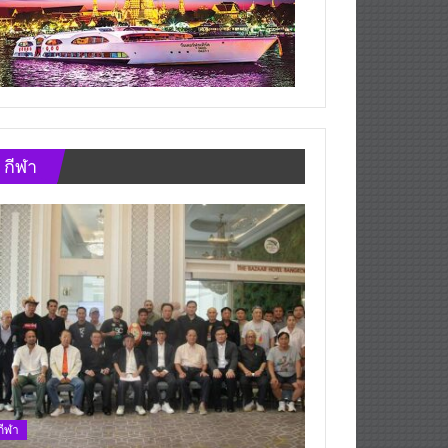
กีฬา
กีฬา