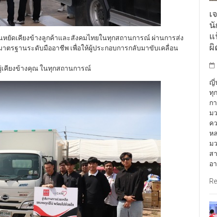
เจ
น
แฟ
ืนหยัดเคียงข้างลูกค้าและสังคมไทยในทุกสถานการณ์ ผ่านการส่ง
ผ
าตรฐานระดับมืออาชีพ เพื่อให้ผู้ประกอบการกลับมาขับเคลื่อน
ยู่เคียงข้างคุณ ในทุกสถานการณ์
ญี
ทุ
กา
มว
คว
หล
มว
สา
อา
Re