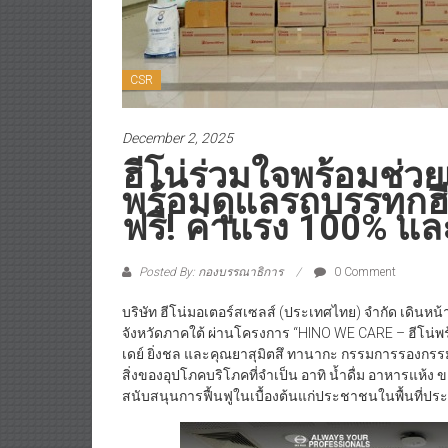
CSR
December 2, 2025
ฮีโน่ร่วมใจพร้อมช่วย
พร้อมดูแลรถบรรทุกฮี
ฟรี! ค่าแรง 100% แ
Posted By: กองบรรณาธิการ
0 Comment
บริษัท ฮีโน่มอเตอร์สเซลส์ (ประเทศไทย) จำกัด เดิ
จังหวัดภาคใต้ ผ่านโครงการ “HINO WE CARE – ฮีโน่พร้
เดย์ ยิ่งชล และคุณยาสุมิตสึ ทานากะ กรรมการรองกรรม
สิ่งของอุปโภคบริโภคที่จำเป็น อาทิ น้ำดื่ม อาหารแห้
สนับสนุนการฟื้นฟูในเบื้องต้นแก่ประชาชนในพื้นที่ปร