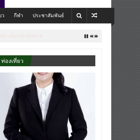
่ยว
กีฬา
ประชาสัมพันธ์
 หลัง บล็อกเล็ก ผิดพลาด
ท่องเที่ยว