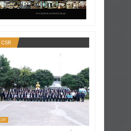
CSR
CSR