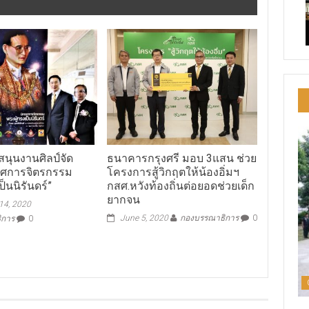
บสนุนงานศิลป์จัด
ธนาคารกรุงศรี มอบ 3แสน ช่วย
รศการจิตรกรรม
โครงการสู้วิกฤตให้น้องอิ่มฯ
ป็นนิรันดร์”
กสศ.หวังท้องถิ่นต่อยอดช่วยเด็ก
ยากจน
14, 2020
June 5, 2020
กองบรรณาธิการ
0
ิการ
0