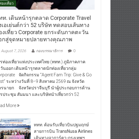
ท่องเที่ยว
ทท. เดินหน้ารุกตลาด Corporate Travel
งเอเย่นต์กว่า 52 บริษัท ทดสอบเส้นทาง
่องเที่ยว Corporate ยกระดับภาคตะวัน
อกสู่จุดหมายปลายทางคุณภาพ
August 7, 2026
กองบรรณาธิการ
0
รท่องเที่ยวแห่งประเทศไทย (ททท.) ภูมิภาคภาค
วันออก เดินหน้ารุกตลาดนักท่องเที่ยวกลุ่ม
rporate จัดกิจกรรม “Agent Fam Trip: Give & Go
st” ระหว่างวันที่ 8–9 สิงหาคม 2569 ณ จังหวัด
รนายก จังหวัดปราจีนบุรี นำผู้ประกอบการด้าน
รประชุม สัมมนา และบริษัทนำเที่ยวกว่า 52
ad More
ททท. ต้อนรับเที่ยวบินปฐมฤกษ์
สายการบิน TransNusa Airlines
เส้นทางจาการ์ตา-กรุงเทพฯ