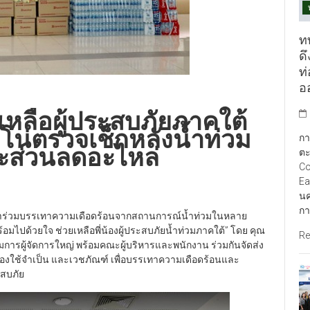
ท
ดึ
ท
อ
เหลือผู้ประสบภัยภาคใต้
โน่ตรวจเช็กหลังน้ำท่วม
กา
ละส่วนลดอะไหล่
ตะ
Co
Ea
นค
กา
นหน้าร่วมบรรเทาความเดือดร้อนจากสถานการณ์น้ำท่วมในหลาย
อมไปด้วยใจ ช่วยเหลือพี่น้องผู้ประสบภัยน้ำท่วมภาคใต้” โดย คุณ
Re
การผู้จัดการใหญ่ พร้อมคณะผู้บริหารและพนักงาน ร่วมกันจัดส่ง
ง ของใช้จำเป็น และเวชภัณฑ์ เพื่อบรรเทาความเดือดร้อนและ
ะสบภัย